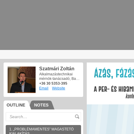
Szatmári Zoltán
Alkalmazástechnikai
mérnök-tanácsadó, Ba…
+36 30 5353-395
Email
Website
OUTLINE
NOTES
1. „PROBLÉMAMENTES” MAGASTETŐ
KIALAKÍTÁS