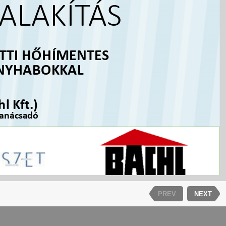
ALAKÍTÁS
TTI HŐHÍMENTES
ÉNYHABOKKAL
l Kft.)
tanácsadó
PREV
NEXT