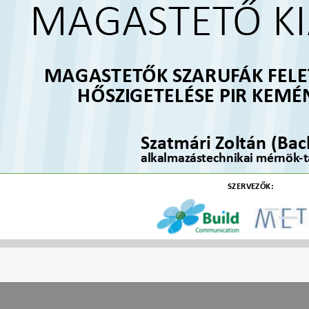
MAGASTETŐ KI
MAGASTETŐK SZARUFÁK FELE
HŐSZIGETELÉSE PIR KEM
Szatmári Zoltán (Bach
alkalmazástechnikai mérnök-
SZERVEZŐK: