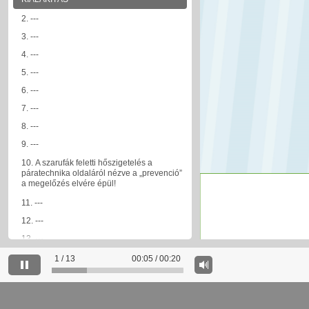
2. ---
3. ---
4. ---
5. ---
6. ---
7. ---
8. ---
9. ---
10. A szarufák feletti hőszigetelés a
páratechnika oldaláról nézve a „prevenció”
a megelőzés elvére épül!
11. ---
12. ---
13. ---
1 / 13
00:05 / 00:20