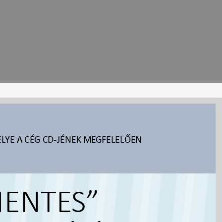
LYE A CÉG CD-JÉNEK MEGFELELŐEN
ENTES”