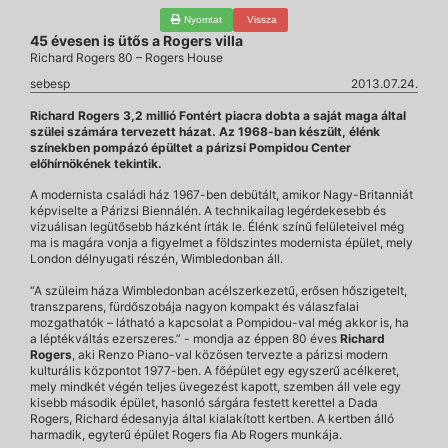
Nyomtat
Vissza
45 évesen is ütős a Rogers villa
Richard Rogers 80 – Rogers House
sebesp
2013.07.24.
Richard Rogers 3,2 millió Fontért piacra dobta a saját maga által
szülei számára tervezett házat. Az 1968-ban készült, élénk
színekben pompázó épültet a párizsi Pompidou Center
előhírnökének tekintik.
A modernista családi ház 1967-ben debütált, amikor Nagy-Britanniát
képviselte a Párizsi Biennálén. A technikailag legérdekesebb és
vizuálisan legütősebb házként írták le. Élénk színű felületeivel még
ma is magára vonja a figyelmet a földszintes modernista épület, mely
London délnyugati részén, Wimbledonban áll.
“A szüleim háza Wimbledonban acélszerkezetű, erősen hőszigetelt,
transzparens, fürdőszobája nagyon kompakt és válaszfalai
mozgathatók – látható a kapcsolat a Pompidou-val még akkor is, ha
a léptékváltás ezerszeres.” - mondja az éppen 80 éves
Richard
Rogers
, aki Renzo Piano-val közösen tervezte a párizsi modern
kulturális központot 1977-ben. A főépület egy egyszerű acélkeret,
mely mindkét végén teljes üvegezést kapott, szemben áll vele egy
kisebb második épület, hasonló sárgára festett kerettel a Dada
Rogers, Richard édesanyja által kialakított kertben. A kertben álló
harmadik, egyterű épület Rogers fia Ab Rogers munkája.