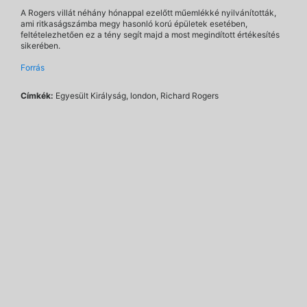
A Rogers villát néhány hónappal ezelőtt műemlékké nyilvánították,
ami ritkaságszámba megy hasonló korú épületek esetében,
feltételezhetően ez a tény segít majd a most megindított értékesítés
sikerében.
Forrás
Címkék:
Egyesült Királyság, london, Richard Rogers