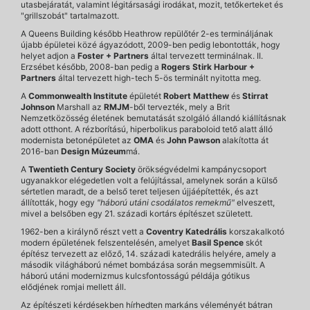
utasbejáratát, valamint légitársasági irodákat, mozit, tetőkerteket és
"grillszobát" tartalmazott.
A Queens Building később Heathrow repülőtér 2-es termináljának
újabb épületei közé ágyazódott, 2009-ben pedig lebontották, hogy
helyet adjon a
Foster + Partners
által tervezett terminálnak. II.
Erzsébet később, 2008-ban pedig a
Rogers Stirk Harbour +
Partners
által tervezett high-tech 5-ös terminált nyitotta meg.
A
Commonwealth Institute
épületét
Robert Matthew
és
Stirrat
Johnson
Marshall az
RMJM
-ből tervezték, mely a Brit
Nemzetközösség életének bemutatását szolgáló állandó kiállításnak
adott otthont. A rézborítású, hiperbolikus paraboloid tető alatt álló
modernista betonépületet az
OMA
és
John Pawson
alakította át
2016-ban
Design Múzeum
má.
A
Twentieth Century Society
örökségvédelmi kampánycsoport
ugyanakkor elégedetlen volt a felújítással, amelynek során a külső
sértetlen maradt, de a belső teret teljesen újjáépítették, és azt
állították, hogy egy
"háború utáni csodálatos remekmű"
elveszett,
mivel a belsőben egy 21. századi kortárs építészet született.
1962-ben a királynő részt vett a
Coventry
Katedrális
korszakalkotó
modern épületének felszentelésén, amelyet
Basil Spence
skót
építész tervezett az előző, 14. századi katedrális helyére, amely a
második világháború német bombázása során megsemmisült. A
háború utáni modernizmus kulcsfontosságú példája gótikus
elődjének romjai mellett áll.
Az építészeti kérdésekben hírhedten markáns véleményét bátran