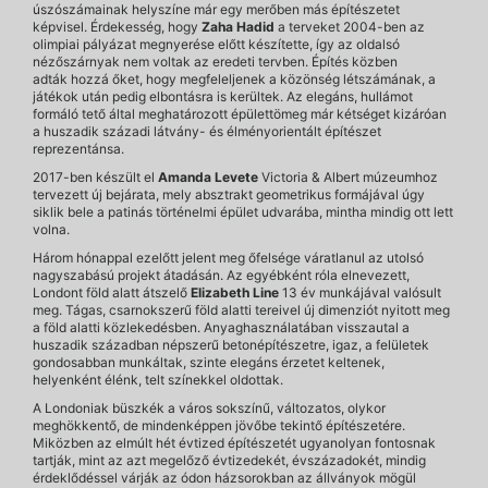
úszószámainak helyszíne már egy merőben más építészetet
képvisel. Érdekesség, hogy
Zaha Hadid
a terveket 2004-ben az
olimpiai pályázat megnyerése előtt készítette, így az oldalsó
nézőszárnyak nem voltak az eredeti tervben. Építés közben
adták hozzá őket, hogy megfeleljenek a közönség létszámának, a
játékok után pedig elbontásra is kerültek. Az elegáns, hullámot
formáló tető által meghatározott épülettömeg már kétséget kizáróan
a huszadik századi látvány- és élményorientált építészet
reprezentánsa.
2017-ben készült el
Amanda Levete
Victoria & Albert múzeumhoz
tervezett új bejárata, mely absztrakt geometrikus formájával úgy
siklik bele a patinás történelmi épület udvarába, mintha mindig ott lett
volna.
Három hónappal ezelőtt jelent meg őfelsége váratlanul az utolsó
nagyszabású projekt átadásán. Az egyébként róla elnevezett,
Londont föld alatt átszelő
Elizabeth Line
13 év munkájával valósult
meg. Tágas, csarnokszerű föld alatti tereivel új dimenziót nyitott meg
a föld alatti közlekedésben. Anyaghasználatában visszautal a
huszadik században népszerű betonépítészetre, igaz, a felületek
gondosabban munkáltak, szinte elegáns érzetet keltenek,
helyenként élénk, telt színekkel oldottak.
A Londoniak büszkék a város sokszínű, változatos, olykor
meghökkentő, de mindenképpen jövőbe tekintő építészetére.
Miközben az elmúlt hét évtized építészetét ugyanolyan fontosnak
tartják, mint az azt megelőző évtizedekét, évszázadokét, mindig
érdeklődéssel várják az ódon házsorokban az állványok mögül