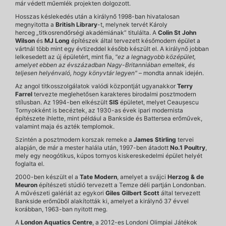
már védett műemlék projekten dolgozott.
Hosszas késlekedés után a királynő 1998-ban hivatalosan
megnyitotta a
British Library
-t, melynek tervét Károly
herceg „titkosrendőrségi akadémiának” titulálta. A
Colin St John
Wilson
és
MJ Long
építészek által tervezett későmodern épület a
vártnál több mint egy évtizeddel később készült el. A királynő jobban
lelkesedett az új épületért, mint fia,
"ez a legnagyobb középület,
amelyet ebben az évszázadban Nagy-Britanniában emeltek, és
teljesen helyénvaló, hogy könyvtár legyen"
– mondta annak idején.
Az angol titkosszolgálatok valódi központját ugyanakkor
Terry
Farrel
tervezte meglehetősen karakteres birodalmi posztmodern
stílusban. Az 1994-ben elkészült
SIS
épületet, melyet Ceaușescu
Tornyokként is becéztek, az 1930-as évek ipari modernista
építészete ihlette, mint például a Bankside és Battersea erőművek,
valamint maja és azték templomok.
Szintén a posztmodern korszak remeke a
James Stirling
tervei
alapján, de már a mester halála után, 1997-ben átadott
No.1 Poultry
,
mely egy neogótikus, kúpos tornyos kiskereskedelmi épület helyét
foglalta el.
2000-ben készült el a
Tate Modern
, amelyet a svájci
Herzog & de
Meuron
építészeti stúdió tervezett a Temze déli partján Londonban.
A művészeti galériát az egykori
Giles Gilbert Scott
által tervezett
Bankside erőműből alakították ki, amelyet a királynő 37 évvel
korábban, 1963-ban nyitott meg.
A
London Aquatics Centre
, a 2012-es Londoni Olimpiai Játékok