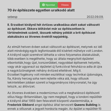
Nyomtat
Vissza
70 év építészete egyetlen uralkodó alatt
sebesp
2022.09.09.
II. Erzsébet királynő hét évtizes uralkodása alatt sokat változott
az építészet. Ekkora időtávlat már az építészetben is
történelminek számít, lássunk néhány példát a brit építészet
alakulására az ötvenes évektől napjainkig.
Az elmúlt hetven évben sokat változott az építészet, melynek ez idő
alatt mindvégig egyik legfontosabb élő kísérleti műhelye volt London.
A királynő saját szemével láthatta a város folyamatos átalakulását,
több esetben is megélhette, hogy az általa megnyitott épületet
elbontották,hogy újat, korszerűbbet, nagyobbat építsenek helyette,
vagy akár ugyanazt az épületet új funkcióval felruházva adta át újra
a nagyközönségnek néhány évtized elteltével. Míg II.
Erzsébet fogékony volt minden esztétikai vagy technikai újdonságra,
fia, Károly herceg soha nem rejtette véka alá, hogy stílusok
tekintetében jobban szereti a hagyományos irányvonalat, ha úgy
tetszik, az állóvizet.
Az ötvenes években a modernizmus volt a meghatározó építészeti
stílus Nagy-Britanniában, így nem meglepő, hogy a londoni repülőtér
a királynő által 1955-ben felavatott központi utasterminálja, a
Frederick Gibberd
angol építész által tervezett
Queens Building
is
ennek a stílusnak a jegyeit hordozta magán. Az épület a repülőtér fő