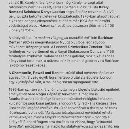
vállaló III. Károly király (akkoriban még Károly herceg) által
"atomerőműnek" nevezett, Temze partján álló brutalista
Királyi
Nemzeti Színház
at
Denys Lasdun
angol építész tervezte. A kívül-
belül puszta betonfelületekkel büszkélkedő, 1976-ban átadott épület
a kezdeti hangos ellenvetések ellenére már 1994 óta műemléki
védettséget élvez. Három színpadához összesen több mint 2 400
ülőhely tartozik.
A királynő által
"a modern világ egyik csodájaként"
leírt
Barbican
Center
1982-es megnyitásakor Nyugat-Európa legnagyobb
művészeti központja volt. A Londoni Szimfonikus Zenekar 1943
férőhelyes koncerttermét és a Royal Shakespeare Company 1156
férőhelyes színházát, valamint számos galériát, mozit, kávézót és
könyvtárat tartalmaz, a művészeti központ a tágabban vett Barbican
lakótömb részét képezi.
A
Chamberlin, Powell and Bon
brit stúdió által tervezett épület az
Egyesült Királyság egyik legismertebb brutalista épülete, London
egyik jelképévé vált, a mai napig sokan rajonganak érte.
1986-ban szintén a királynő nyitotta meg a
Lloyd's
biztosító épületét,
amelyet
Richard Rogers
építész tervezett. A még ma is
futurisztikusnak ható cégközpont a csúcstechnológiás építészet
kulcsfontosságú korai példája, a londoni City radikális kiegészítése.
Összes épületgépészetével és külső felvonóival a tiszta belső terek
létrehozása volt a cél.
"Az épület kétségtelenül mérföldkő mind a
város látképét, mind a Lloyd's történelmét tekintve"
– mondta a
királynő. Richard Rogers arra emlékezett vissza, hogy
"mindenki
támadta"
, miközben a mai napig turistalátványosságnak számító, ma