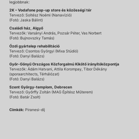
legjobbnak:
2K
–
Vodafone pop-up store és közösségi tér
Tervező: Soltész Noémi (Nanavízió)
(Fotó: Jaska Bálint)
Családi ház, Algyő
Tervezők: Varsányi András, Pozsár Péter, Vas Norbert
(Fotó: Bujnovszky Tamás)
Ózdi gyártelep rehabilitáció
Tervező: Csontos Györgyi (Mixa Stúdió)
(Fotó: Danyi Balázs)
Győr-Gönyű Országos Közforgalmú Kikötő irányítóközpontja
Tervezők: Ádám Hatvani, Attila Korompay, Tibor Dékány
(sporaarchitects, Térhálózat)
(Fotó: Danyi Balázs)
Szent György-templom, Debrecen
Tervező: Győrffy Zoltán (MAG Építész Műterem)
(Fotó: Batár Zsolt)
Címkék:
Piranesi-díj