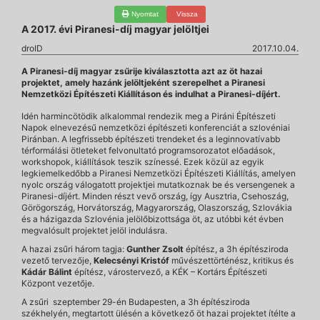
Nyomtat
Vissza
A 2017. évi Piranesi-díj magyar jelöltjei
droID
2017.10.04.
A Piranesi-díj magyar zsűrije kiválasztotta azt az öt hazai
projektet, amely hazánk jelöltjeként szerepelhet a Piranesi
Nemzetközi Építészeti Kiállításon és indulhat a Piranesi-díjért.
Idén harmincötödik alkalommal rendezik meg a Piráni Építészeti
Napok elnevezésű nemzetközi építészeti konferenciát a szlovéniai
Piránban. A legfrissebb építészeti trendeket és a leginnovatívabb
térformálási ötleteket felvonultató programsorozatot előadások,
workshopok, kiállítások teszik színessé. Ezek közül az egyik
legkiemelkedőbb a Piranesi Nemzetközi Építészeti Kiállítás, amelyen
nyolc ország válogatott projektjei mutatkoznak be és versengenek a
Piranesi-díjért. Minden részt vevő ország, így Ausztria, Csehoszág,
Görögország, Horvátország, Magyarország, Olaszország, Szlovákia
és a házigazda Szlovénia jelölőbizottsága öt, az utóbbi két évben
megvalósult projektet jelöl indulásra.
A hazai zsűri három tagja:
Gunther Zsolt
építész, a 3h építésziroda
vezető tervezője,
Kelecsényi Kristóf
művészettörténész, kritikus és
Kádár Bálint
építész, várostervező, a KÉK – Kortárs Építészeti
Központ vezetője.
A zsűri szeptember 29-én Budapesten, a 3h építésziroda
székhelyén, megtartott ülésén a következő öt hazai projektet ítélte a