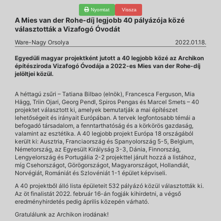
Nyomtat
Vissza
A Mies van der Rohe-díj legjobb 40 pályázója közé
választották a Vizafogó Óvodát
Ware-Nagy Orsolya
2022.01.18.
Egyedüli magyar projektként jutott a 40 legjobb közé az Archikon
építésziroda Vizafogó Óvodája a 2022-es Mies van der Rohe-díj
jelöltjei közül.
A héttagú zsűri – Tatiana Bilbao (elnök), Francesca Ferguson, Mia
Hägg, Triin Ojari, Georg Pendl, Spiros Pengas és Marcel Smets – 40
projektet választott ki, amelyek bemutatják a mai építészet
lehetőségeit és irányait Európában. A tervek legfontosabb témái a
befogadó társadalom, a fenntarthatóság és a körkörös gazdaság,
valamint az esztétika. A 40 legjobb projekt Európa 18 országából
került ki: Ausztria, Franciaország és Spanyolország 5-5, Belgium,
Németország, az Egyesült Királyság 3-3, Dánia, Finnország,
Lengyelország és Portugália 2-2 projekttel járult hozzá a listához,
míg Csehországot, Görögországot, Magyarországot, Hollandiát,
Norvégiát, Romániát és Szlovéniát 1-1 épület képviseli.
A 40 projektből álló lista épületeit 532 pályázó közül választották ki.
Az öt finalistát 2022. február 16-án fogják kihirdetni, a végső
eredményhirdetés pedig április közepén várható.
Gratulálunk az Archikon irodának!