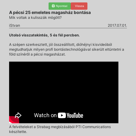
Nyomtat
Vissza
A pécsi 25 emeletes magasház bontása
Mik voltak a kulisszák mögött?
iStvan
2017.07.01.
Utolsó visszatekintés, 5 és fél percben.
A szépen szerkesztett, jól összeállított, dióhéjnyi kisvideóból
megtudhatjuk milyen profi bontástechnológiával sikerült eltüntetni a
föld színéről a pécsi magasházat.
A felvételeket a Strabag megbízásából PTI Communications
készítette.