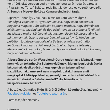
volt, 1998 októberében pedig megalapította saját irodáját, azóta a
„Ripszám és Társa” Építész Iroda Bt. tulajdonosa és vezető tervezője.
A Somogy Megyei Építész Kamara elnökségi tagja.
Ripszám János így vélekedik a minket körülvevő világról:
„…
vendégek vagyunk itt, igyekeznünk illik, hogy szép emlékeket
hagyjunk magunk után. Kölcsön kaptunk mindent, hogy örömünket
leljük benne, gazdagítsuk és úgy adjuk tovább az utánunk jövőknek.
Így látom a minket körülvevő világot, amit ápolni kötelességünk is,
bár nem annak érzem, egyszerűen nekem ez így jó. Minden nap
próbálom tudatosan megtalálni a Szépet, a velem együtt úton
levőknek kimondani a Jót, megköszönni az Égnek a létezést,
elereszteni a kudarcokat, letenni a fájó vagy sértő dolgokat. Hiszem,
hogy ennek van értelme.”
A beszélgetés során Wesselényi-Garay Andor arra kíváncsi, hogy
mennyiben tekinthető a Balaton vidéknek.
Mennyiben befolyásolja
lakosainak viselkedését, hogy egy olyan tájenergiával
gazdálkodnak, amelyért nem megdolgoztak, hanem amit
megkaptak? Miképp lehet egyensúlyban tartani a különböző ön-
és közérdekeket a Balaton mellett? Hol húzódik a tó
kisajátításának határa?
A beszélgetés
május 5-én 18 órától
élőben követhető
az intézmény
Facebook-oldalán
és
Youtube-csatornáján
.
Forrás: sajtóközlemény
Címkék: