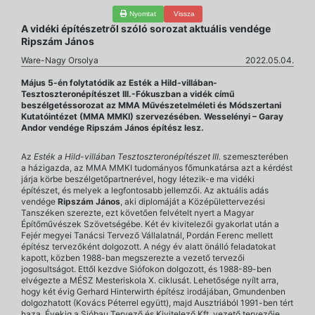
Nyomtat
Vissza
A vidéki építészetről szóló sorozat aktuális vendége
Ripszám János
Ware-Nagy Orsolya
2022.05.04.
Május 5-én folytatódik az Esték a Hild-villában-
Tesztoszteronépítészet III.-Fókuszban a vidék című
beszélgetéssorozat az MMA Művészetelméleti és Módszertani
Kutatóintézet (MMA MMKI) szervezésében. Wesselényi – Garay
Andor vendége Ripszám János építész lesz.
Az
Esték a Hild-villában Tesztoszteronépítészet III.
szemeszterében
a házigazda, az MMA MMKI tudományos főmunkatársa azt a kérdést
járja körbe beszélgetőpartnerével, hogy létezik-e ma vidéki
építészet, és melyek a legfontosabb jellemzői. Az aktuális adás
vendége
Ripszám János
, aki diplomáját a Középülettervezési
Tanszéken szerezte, ezt követően felvételt nyert a Magyar
Építőművészek Szövetségébe. Két év kivitelezői gyakorlat után a
Fejér megyei Tanácsi Tervező Vállalatnál, Pordán Ferenc mellett
építész tervezőként dolgozott. A négy év alatt önálló feladatokat
kapott, közben 1988-ban megszerezte a vezető tervezői
jogosultságot. Ettől kezdve Siófokon dolgozott, és 1988-89-ben
elvégezte a MÉSZ Mesteriskola X. ciklusát. Lehetősége nyílt arra,
hogy két évig Gerhard Hinterwirth építész irodájában, Gmundenben
dolgozhatott (Kovács Péterrel együtt), majd Ausztriából 1991-ben tért
haza. Évekig a Sióbau Tervező és Kivitelező Kft. vezető tervezője