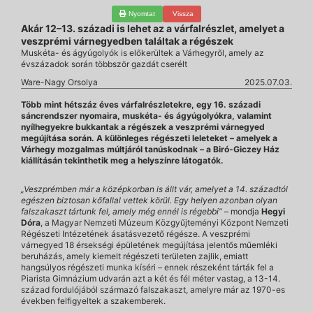
Nyomtat
Vissza
Akár 12–13. századi is lehet az a várfalrészlet, amelyet a
veszprémi várnegyedben találtak a régészek
Muskéta- és ágyúgolyók is előkerültek a Várhegyről, amely az
évszázadok során többször gazdát cserélt
Ware-Nagy Orsolya
2025.07.03.
Több mint hétszáz éves várfalrészletekre, egy 16. századi
sáncrendszer nyomaira, muskéta- és ágyúgolyókra, valamint
nyílhegyekre bukkantak a régészek a veszprémi várnegyed
megújítása során. A különleges régészeti leleteket – amelyek a
Várhegy mozgalmas múltjáról tanúskodnak – a Biró-Giczey Ház
kiállításán tekinthetik meg a helyszínre látogatók.
„Veszprémben már a középkorban is állt vár, amelyet a 14. századtól
egészen biztosan kőfallal vettek körül. Egy helyen azonban olyan
falszakaszt tártunk fel, amely még ennél is régebbi”
– mondja
Hegyi
Dóra
, a Magyar Nemzeti Múzeum Közgyűjteményi Központ Nemzeti
Régészeti Intézetének ásatásvezető régésze. A veszprémi
várnegyed 18 érsekségi épületének megújítása jelentős műemléki
beruházás, amely kiemelt régészeti területen zajlik, emiatt
hangsúlyos régészeti munka kíséri – ennek részeként tárták fel a
Piarista Gimnázium udvarán azt a két és fél méter vastag, a 13-14.
század fordulójából származó falszakaszt, amelyre már az 1970-es
években felfigyeltek a szakemberek.