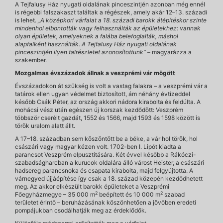
A Tejfalusy Ház nyugati oldalának pinceszintjén azonban még ennél
is régebbi falszakaszt találtak a régészek, amely akár 12–13. századi
is lehet.
„A középkori várfalat a 18. századi barokk átépítéskor szinte
mindenhol elbontották vagy felhasználták az épületekhez: vannak
olyan épületek, amelyeknek a falába belefoglalták, máshol
alapfalként használták. A Tejfalusy Ház nyugati oldalának
pinceszintjén ilyen falrészletet azonosítottunk”
– magyarázza a
szakember.
Mozgalmas évszázadok állnak a veszprémi vár mögött
Évszázadokon át szükség is volt a vastag falakra – a veszprémi vár a
tatárok ellen ugyan védelmet biztosított, ám néhány évtizeddel
később Csák Péter, az ország akkori nádora kirabolta és feldúlta. A
mohácsi vész után egészen új korszak kezdődött: Veszprém
többször cserélt gazdát, 1552 és 1566, majd 1593 és 1598 között is
török uralom alatt állt.
A 17–18. században sem köszöntött be a béke, a vár hol török, hol
császári vagy magyar kézen volt. 1702-ben I. Lipót kiadta a
parancsot Veszprém elpusztítására. Két évvel később a Rákóczi-
szabadságharcban a kurucok oldalára álló várost Heister, a császári
hadsereg parancsnoka és csapata kirabolta, majd felgyújtotta. A
várnegyed újjáépítése így csak a 18. század közepén kezdődhetett
meg. Az akkor elkészült barokk épületeket a Veszprémi
2
2
Főegyházmegye – 35 000 m
beépített és 10 000 m
szabad
területet érintő – beruházásának köszönhetően a jövőben eredeti
pompájukban csodálhatják meg az érdeklődők.