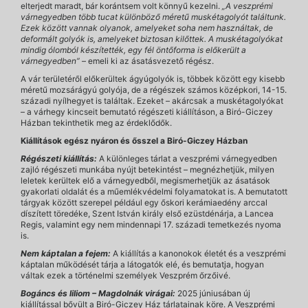
elterjedt maradt, bár korántsem volt könnyű kezelni.
„A veszprémi
várnegyedben több tucat különböző méretű muskétagolyót találtunk.
Ezek között vannak olyanok, amelyeket soha nem használtak, de
deformált golyók is, amelyeket biztosan kilőttek. A muskétagolyókat
mindig ólomból készítették, egy fél öntőforma is előkerült a
várnegyedben”
– emeli ki az ásatásvezető régész.
A vár területéről előkerültek ágyúgolyók is, többek között egy kisebb
méretű mozsárágyú golyója, de a régészek számos középkori, 14-15.
századi nyílhegyet is találtak. Ezeket – akárcsak a muskétagolyókat
– a várhegy kincseit bemutató régészeti kiállításon, a Biró-Giczey
Házban tekinthetik meg az érdeklődők.
Kiállítások egész nyáron és ősszel a Biró-Giczey Házban
Régészeti kiállítás:
A különleges tárlat a veszprémi várnegyedben
zajló régészeti munkába nyújt betekintést – megnézhetjük, milyen
leletek kerültek elő a várnegyedből, megismerhetjük az ásatások
gyakorlati oldalát és a műemlékvédelmi folyamatokat is. A bemutatott
tárgyak között szerepel például egy őskori kerámiaedény arccal
díszített töredéke, Szent István király első ezüstdénárja, a Lancea
Regis, valamint egy nem mindennapi 17. századi temetkezés nyoma
is.
Nem káptalan a fejem:
A kiállítás a kanonokok életét és a veszprémi
káptalan működését tárja a látogatók elé, és bemutatja, hogyan
váltak ezek a történelmi személyek Veszprém őrzőivé.
Bogáncs és liliom – Magdolnák virágai:
2025 júniusában új
kiállítással bővült a Biró-Giczey Ház tárlatainak köre. A Veszprémi