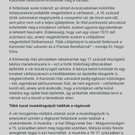
Különféle módszerrel erősítették meg a várfalat
A feltárások során kiderült: az elmúlt évszázadokban különféle
módszerekkel próbálták megerősíteni a várfalakat.
„A 16. századi
török ostromokat megsínylette a veszprémi vár, de mivel sem idő,
sem pénz nem volt a teljes újjáépítésre, fa-föld szerkezetű sáncokkal
erősítették meg a középkori várfalat, ezeket ugyanis ágyúdombnak
is lehetett használni. Érdekesség, hogy van egy olyan 1572-ből
származó rajz, amely megörökítette ezeket a cölöpökkel
megerősített földhalmokat. Több cölöphelyet is sikerült feltárnunk a
Kanonoki Ház udvarán és a Piarista Rendháznál”
– mondja Dr. Hegyi
Dóra.
A Körmendy Ház pincéjében rábukkantak egy 17. századi ötszögletű
bástya maradványaira is – ezt a török hódoltság időszakában
építették a vár északnyugati sarkára. A bástya belső kontúrját és egy
korabeli várfalszakaszt a későbbiekben az épületbe látogatók is
megtekinthetik. A Kanonoki Ház udvaráról pedig egészen különleges
– két, egymással párhuzamosan futó, de nem egykorú – várfalrészlet
került elő, amely arról árulkodik, hogy a középkori várfal külső
oldalára egy újabb falat építettek, így próbálták ellenállóbbá tenni a
várnak ezt a részét a támadások ellen.
Több tucat muskétagolyót találtak a régészek
A vár mozgalmas múltjára utalnak azok a muskétagolyók is,
amelyeket szintén a régészeti feltárások során találtak a
szakemberek. A muskéta – a mai lőfegyverek őse – Magyarországon
a 15. században jelent meg nagyobb számban, Mátyás király fekete
seregének tagjai is ezt használták. A muskéta a 16-17. században is