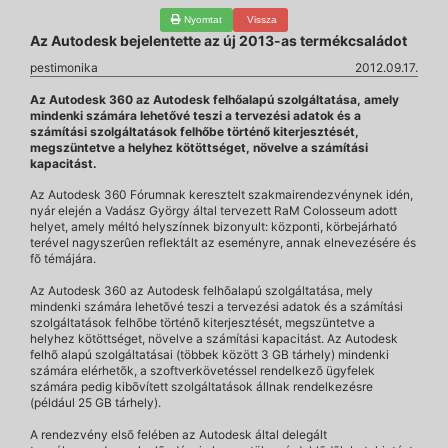
Nyomtat
Vissza
Az Autodesk bejelentette az új 2013-as termékcsaládot
pestimonika
2012.09.17.
Az Autodesk 360 az Autodesk felhőalapú szolgáltatása, amely
mindenki számára lehetővé teszi a tervezési adatok és a
számítási szolgáltatások felhőbe történő kiterjesztését,
megszüntetve a helyhez kötöttséget, növelve a számítási
kapacitást.
Az Autodesk 360 Fórumnak keresztelt szakmairendezvénynek idén,
nyár elején a Vadász György által tervezett RaM Colosseum adott
helyet, amely méltó helyszínnek bizonyult: központi, körbejárható
terével nagyszerûen reflektált az eseményre, annak elnevezésére és
fõ témájára.
Az Autodesk 360 az Autodesk felhõalapú szolgáltatása, mely
mindenki számára lehetõvé teszi a tervezési adatok és a számítási
szolgáltatások felhõbe történõ kiterjesztését, megszüntetve a
helyhez kötöttséget, növelve a számítási kapacitást. Az Autodesk
felhõ alapú szolgáltatásai (többek között 3 GB tárhely) mindenki
számára elérhetõk, a szoftverkövetéssel rendelkezõ ügyfelek
számára pedig kibõvített szolgáltatások állnak rendelkezésre
(például 25 GB tárhely).
A rendezvény elsõ felében az Autodesk által delegált