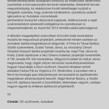
termékmenedzserek elõadásain keresztül az érdeklõdõk betekintést
nyerhettek a koncepcionális tervezés rejtelmeibe, ötleteiktõl terveik
megvalósításáig. Az ebédszünet kiváló lehetõséget nyújtott a
látogatók számára, hogy szakmai kérdéseikre, személyre szabott
igényeikre az Autodesk viszonteladó
partnereken keresztül válaszokat kapjanak, találkozzanak a saját
szakterületükön jeleskedõ kollégákkal és személyesen is
megismerkedjenek az AutoCAD 2013 termékcsalád újdonságaival.
A délutáni magasépítési szekcióban öt kiváló iroda munkatársa
mutatta be megvalósult projektjeit, amelyeknél minden esetben az
Autodesk építészmegoldásaival dolgoztak. A Finta és Társai Építész
Stúdió szakembere, Szabó Tamás János, az oroszlányi Zenon
Oktatási Központ építési projektjét mutatta be, majd Tiba János és
Király Zoltán építészek a Váci Greens irodaház projektjét ismertették.
A TM Janeda Kft. két munkatársa, Völgyesi Erzsébet és Volkai János
megmutatta, hogy cégük milyen tervezési munkafolyamatokban
hogyan használják a Revit szoftvert. Hasonló témában tartott
elõadást Farkas Pál az Organica Zrt. fõmérnöke, õ azonban már a
Revit technológia ipari létesítmények tervezésérõl és építõmérnöki
megoldások alkalmazásáról beszélt. Végül Molnár Balázs, a Stúdió
Inex Kft. építésze beszélt a Szentföldön, Mekkában végzett, valóban
nagyon egyedi és érdekes építészeti projektjeirõl.
(x)
Címkék:
3D szoftverek, Autodesk