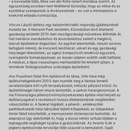
– a kevesebb több,
Mies van der Rohe
ismert mondása szerint. Az
egyszerűség azonban nem feltétlenül biztosítja, hogy az etikai és az
esztétikai szempontok is érvényesülnek – ez volt a minimalartra is
kitekintő előadás konklúziója.
Vincze László
építész egy balatonfelvidéki majorság újjáélesztését
mutatta be. A Nemzeti Park területén, Köveskálon lévő állattartó
gazdaság területét 2010-ben mezőgazdasági művelésre állították át.
Hat hektáros manduláshoz és levenduláshoz kellett a meglévő,
elavult épületeket átigazítani. Az egyiket lebontották, helyén azonos
befoglaló méretű, de korszerű lakóházat, udvart és egy gazdasági
helyiséget létesítettek, az egész kompozíciót rendkívül egyszerű,
nyeregtetős formaképzéssel, az északi oldalon széltől védő hátfallal.
A másikat, a típus vasoszlopos marhaistállót fel lehetett újítani, a
termékek feldolgozásához szükséges épületként.
Anu Puustinen
fiatal finn építésznő és társa,
Ville Hara
még
építészhallgatóként 2003-ban nyerték meg a Vantaa temető
ravatalozójára kiírt nyílt tervpályázatot, kétszáz pályázó közül. Az
épülettömeget három részre bontották, a sarkon harangtoronnyal. A
ma Finnországra jellemző könnyűszerkezetes építési mód helyett az
építőanyagokat a ravatalozó hosszú élettartamának megfelelően
választották ki. A falakat téglából, a pihenő-, emlékezőtér
padlóburkolatát helyi bányából fejtett kőlapokból, az ülőpadokat
tömör fából készítették, a mennyezetet rézlemezzel burkolták. Az
alaprajzot úgy alakították ki, hogy a búcsú nehéz szituációjában a
legnagyobb segítséget nyújtsa a gyászolóknak. Az Avanto (Lék a
jégben) építésziroda tervezője több szaunát is bemutatott. Saját