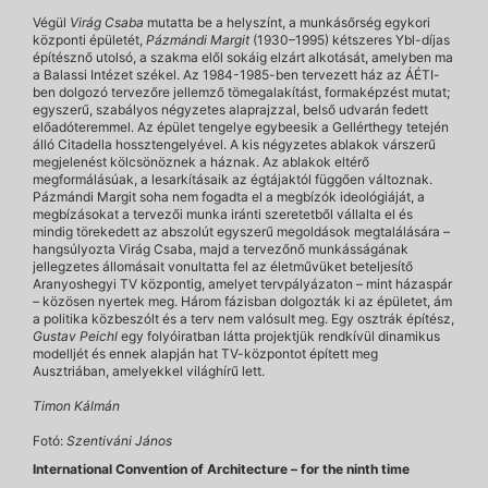
Végül
Virág Csaba
mutatta be a helyszínt, a munkásőrség egykori
központi épületét,
Pázmándi Margit
(1930–1995) kétszeres Ybl-díjas
építésznő utolsó, a szakma elől sokáig elzárt alkotását, amelyben ma
a Balassi Intézet székel. Az 1984-1985-ben tervezett ház az ÁÉTI-
ben dolgozó tervezőre jellemző tömegalakítást, formaképzést mutat;
egyszerű, szabályos négyzetes alaprajzzal, belső udvarán fedett
előadóteremmel. Az épület tengelye egybeesik a Gellérthegy tetején
álló Citadella hossztengelyével. A kis négyzetes ablakok várszerű
megjelenést kölcsönöznek a háznak. Az ablakok eltérő
megformálásúak, a lesarkításaik az égtájaktól függően változnak.
Pázmándi Margit soha nem fogadta el a megbízók ideológiáját, a
megbízásokat a tervezői munka iránti szeretetből vállalta el és
mindig törekedett az abszolút egyszerű megoldások megtalálására –
hangsúlyozta Virág Csaba, majd a tervezőnő munkásságának
jellegzetes állomásait vonultatta fel az életművüket beteljesítő
Aranyoshegyi TV központig, amelyet tervpályázaton – mint házaspár
– közösen nyertek meg. Három fázisban dolgozták ki az épületet, ám
a politika közbeszólt és a terv nem valósult meg. Egy osztrák építész,
Gustav Peichl
egy folyóiratban látta projektjük rendkívül dinamikus
modelljét és ennek alapján hat TV-központot épített meg
Ausztriában, amelyekkel világhírű lett.
Timon Kálmán
Fotó:
Szentiváni János
International Convention of Architecture – for the ninth time