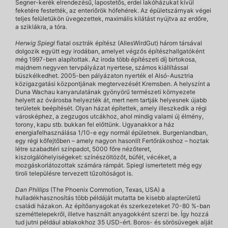
Segner-kerék elrendezésű, lapostetős, erdei lakóházukat kívül
feketére festették, az enteriőrök hófehérek. Az épületszárnyak végei
teljes felületükön üvegezettek, maximális kilátást nyújtva az erdőre,
a sziklákra, a tóra.
Herwig Spiegl
fiatal osztrák építész (AllesWirdGut) három társával
dolgozik együtt egy irodában, amelyet végzős építészhallgatóként
még 1997-ben alapítottak. Az iroda több építészeti díj birtokosa,
majdnem negyven tervpályázat nyertese, számos kiállítással
büszkélkedhet. 2005-ben pályázaton nyerték el Alsó-Ausztria
közigazgatási központjának megtervezését Kremsben. A helyszínt a
Duna Wachau kanyarulatának gyönyörű természeti környezete
helyett az óvárosba helyezték át, mert nem tartják helyesnek újabb
területek beépítését. Olyan házat építettek, amely illeszkedik a régi
városképhez, a zegzugos utcákhoz, ahol mindig valami új élmény,
torony, kapu stb. bukkan fel előttünk. Ugyanakkor a ház
energiafelhasználása 1/10-e egy normál épületnek. Burgenlandban,
egy régi kőfejtőben – amely nagyon hasonlít Fertőrákoshoz – hoztak
létre szabadtéri színpadot, 5000 főre nézőteret,
kiszolgálóhelyiségeket: színészöltözőt, büfét, vécéket, a
mozgáskorlátozottak számára rámpát. Spiegl ismertetett még egy
tiroli településre tervezett tűzoltóságot is.
Dan Phillips
(The Phoenix Commotion, Texas, USA) a
hulladékhasznosítás több példáját mutatta be kisebb alapterületű
családi házakon. Az építőanyagokat és szerkezeteket 70-80 %-ban
szeméttelepekről, illetve használt anyagokként szerzi be. Így hozzá
tud jutni például ablakokhoz 35 USD-ért. Boros- és sörösüvegek alját