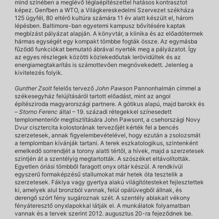
mind színében a meglévő téglaépítészettel hatásos kontrasztot
képez. Genfben a WTO, a Világkereskedelmi Szervezet székháza
125 ügyfél, 80 eltérő kultúra számára 11 év alatt készült el, három
lépésben. Baltimore-ban egyetemi kampusz bővítésére kaptak
megbízást pályázat alapján. A könyvtár, a klinika és az előadótermek
hármas egységét egy kompakt tömbbe fogták össze. Az egymásba
fűződő funkciókat bemutató ábrával nyerték meg a pályázatot. Így
az egyes részlegek közötti közlekedőutak lerövidültek és az
energiamegtakarítás is számottevően megnövekedett. Jelenleg a
kivitelezés folyik.
Gunther Zsolt
felelős tervező
John Pawson
Pannonhalmán címmel a
székesegyház felújításáról tartott előadást, mint az angol
építésziroda magyarországi partnere. A gótikus alapú, majd barokk és
–
Storno Ferenc
által – 19. századi rétegekkel színesedett
templomenteriőr megtisztítására John Pawsont, a csehországi Novy
Dvur cisztercita kolostorának tervezőjét kérték fel a bencés
szerzetesek, annak figyelembevételével, hogy ezután a zsolozsmát
a templomban kívánják tartani. A terek eszkatologikus, szintenként
emelkedő sorrendjét a torony alatti tértől, a hívek, majd a szerzetesek
szintjén át a szentélyig megtartották. A szószéket eltávolították.
Egyetlen óriási tömbből faragott onyx oltár készül. A rendkívül
egyszerű formaképzésű stallumokat már hetek óta tesztelik a
szerzetesek. Fáklya vagy gyertya alakú világítótesteket fejlesztettek
ki, amelyek alul bronzból vannak, felül opálüvegből állnak, és
derengő szórt fény sugároznak szét. A szentély ablakait vékony
fényáteresztő onyxlapokkal látják el. A munkálatok folyamatban
vannak és a tervek szerint 2012. augusztus 20-ra fejeződnek be.