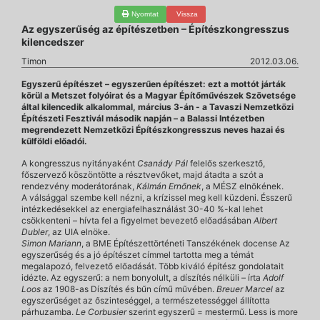
Nyomtat
Vissza
Az egyszerűség az építészetben – Építészkongresszus
kilencedszer
Timon
2012.03.06.
Egyszerű építészet – egyszerűen építészet: ezt a mottót járták
körül a Metszet folyóirat és a Magyar Építőművészek Szövetsége
által kilencedik alkalommal, március 3-án - a Tavaszi Nemzetközi
Építészeti Fesztivál második napján – a Balassi Intézetben
megrendezett Nemzetközi Építészkongresszus neves hazai és
külföldi előadói.
A kongresszus nyitányaként
Csanády Pál
felelős szerkesztő,
főszervező köszöntötte a résztvevőket, majd átadta a szót a
rendezvény moderátorának,
Kálmán Ernőnek
, a MÉSZ elnökének.
A válsággal szembe kell nézni, a krízissel meg kell küzdeni. Ésszerű
intézkedésekkel az energiafelhasználást 30-40 %-kal lehet
csökkenteni – hívta fel a figyelmet bevezető előadásában
Albert
Dubler
, az UIA elnöke.
Simon Mariann
, a BME Építészettörténeti Tanszékének docense Az
egyszerűség és a jó építészet címmel tartotta meg a témát
megalapozó, felvezető előadását. Több kiváló építész gondolatait
idézte. Az egyszerű: a nem bonyolult, a díszítés nélküli – írta
Adolf
Loos
az 1908-as Díszítés és bűn című művében.
Breuer Marcel
az
egyszerűséget az őszinteséggel, a természetességgel állította
párhuzamba.
Le Corbusier
szerint egyszerű = mestermű. Less is more