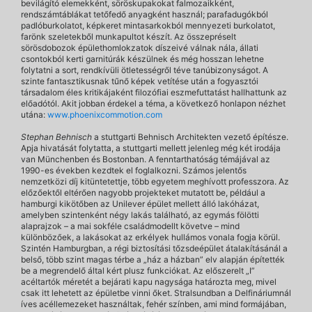
bevilágító elemekként, söröskupakokat falmozaikként,
rendszámtáblákat tetőfedő anyagként használ; parafadugókból
padlóburkolatot, képkeret mintasarkokból mennyezeti burkolatot,
farönk szeletekből munkapultot készít. Az összepréselt
sörösdobozok épülethomlokzatok díszeivé válnak nála, állati
csontokból kerti garnitúrák készülnek és még hosszan lehetne
folytatni a sort, rendkívüli ötletességről téve tanúbizonyságot. A
szinte fantasztikusnak tűnő képek vetítése után a fogyasztói
társadalom éles kritikájaként filozófiai eszmefuttatást hallhattunk az
előadótól. Akit jobban érdekel a téma, a következő honlapon nézhet
utána:
www.phoenixcommotion.com
Stephan Behnisch
a stuttgarti Behnisch Architekten vezető építésze.
Apja hivatását folytatta, a stuttgarti mellett jelenleg még két irodája
van Münchenben és Bostonban. A fenntarthatóság témájával az
1990-es években kezdtek el foglalkozni. Számos jelentős
nemzetközi díj kitüntetettje, több egyetem meghívott professzora. Az
előzőektől eltérően nagyobb projekteket mutatott be, például a
hamburgi kikötőben az Unilever épület mellett álló lakóházat,
amelyben szintenként négy lakás található, az egymás fölötti
alaprajzok – a mai sokféle családmodellt követve – mind
különbözőek, a lakásokat az erkélyek hullámos vonala fogja körül.
Szintén Hamburgban, a régi biztosítási tőzsdeépület átalakításánál a
belső, több szint magas térbe a „ház a házban” elv alapján építették
be a megrendelő által kért plusz funkciókat. Az előszerelt „I”
acéltartók méretét a bejárati kapu nagysága határozta meg, mivel
csak itt lehetett az épületbe vinni őket. Stralsundban a Delfináriumnál
íves acéllemezeket használtak, fehér színben, ami mind formájában,