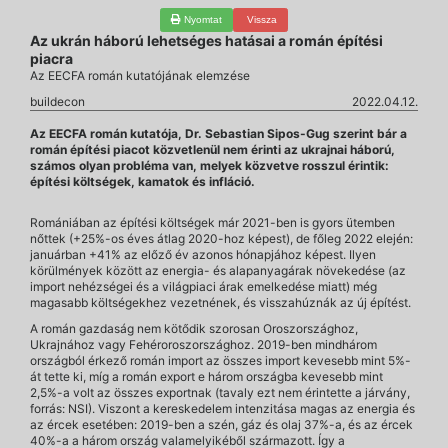
Nyomtat
Vissza
Az ukrán háború lehetséges hatásai a román építési
piacra
Az EECFA román kutatójának elemzése
buildecon
2022.04.12.
Az EECFA román kutatója, Dr. Sebastian Sipos-Gug szerint bár a
román építési piacot közvetlenül nem érinti az ukrajnai háború,
számos olyan probléma van, melyek közvetve rosszul érintik:
építési költségek, kamatok és infláció.
Romániában az építési költségek már 2021-ben is gyors ütemben
nőttek (+25%-os éves átlag 2020-hoz képest), de főleg 2022 elején:
januárban +41% az előző év azonos hónapjához képest. Ilyen
körülmények között az energia- és alapanyagárak növekedése (az
import nehézségei és a világpiaci árak emelkedése miatt) még
magasabb költségekhez vezetnének, és visszahúznák az új építést.
A román gazdaság nem kötődik szorosan Oroszországhoz,
Ukrajnához vagy Fehéroroszországhoz. 2019-ben mindhárom
országból érkező román import az összes import kevesebb mint 5%-
át tette ki, míg a román export e három országba kevesebb mint
2,5%-a volt az összes exportnak (tavaly ezt nem érintette a járvány,
forrás: NSI). Viszont a kereskedelem intenzitása magas az energia és
az ércek esetében: 2019-ben a szén, gáz és olaj 37%-a, és az ércek
40%-a a három ország valamelyikéből származott. Így a