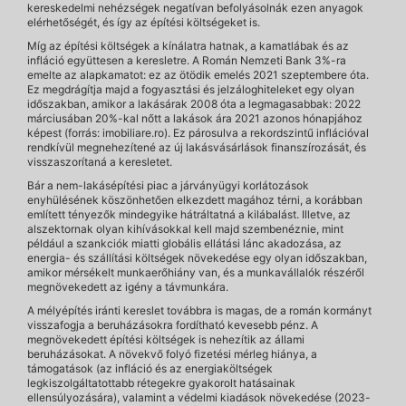
kereskedelmi nehézségek negatívan befolyásolnák ezen anyagok
elérhetőségét, és így az építési költségeket is.
Míg az építési költségek a kínálatra hatnak, a kamatlábak és az
infláció együttesen a keresletre. A Román Nemzeti Bank 3%-ra
emelte az alapkamatot: ez az ötödik emelés 2021 szeptembere óta.
Ez megdrágítja majd a fogyasztási és jelzáloghiteleket egy olyan
időszakban, amikor a lakásárak 2008 óta a legmagasabbak: 2022
márciusában 20%-kal nőtt a lakások ára 2021 azonos hónapjához
képest (forrás: imobiliare.ro). Ez párosulva a rekordszintű inflációval
rendkívül megnehezítené az új lakásvásárlások finanszírozását, és
visszaszorítaná a keresletet.
Bár a nem-lakásépítési piac a járványügyi korlátozások
enyhülésének köszönhetően elkezdett magához térni, a korábban
említett tényezők mindegyike hátráltatná a kilábalást. Illetve, az
alszektornak olyan kihívásokkal kell majd szembenéznie, mint
például a szankciók miatti globális ellátási lánc akadozása, az
energia- és szállítási költségek növekedése egy olyan időszakban,
amikor mérsékelt munkaerőhiány van, és a munkavállalók részéről
megnövekedett az igény a távmunkára.
A mélyépítés iránti kereslet továbbra is magas, de a román kormányt
visszafogja a beruházásokra fordítható kevesebb pénz. A
megnövekedett építési költségek is nehezítik az állami
beruházásokat. A növekvő folyó fizetési mérleg hiánya, a
támogatások (az infláció és az energiaköltségek
legkiszolgáltatottabb rétegekre gyakorolt hatásainak
ellensúlyozására), valamint a védelmi kiadások növekedése (2023-