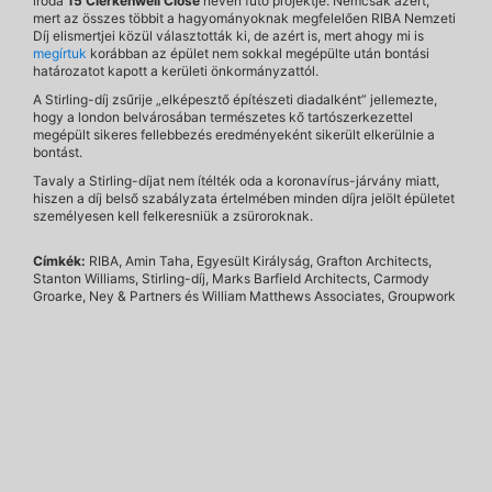
iroda
15 Clerkenwell Close
néven futó projektje. Nemcsak azért,
mert az összes többit a hagyományoknak megfelelően RIBA Nemzeti
Díj elismertjei közül választották ki, de azért is, mert ahogy mi is
megírtuk
korábban az épület nem sokkal megépülte után bontási
határozatot kapott a kerületi önkormányzattól.
A Stirling-díj zsűrije „elképesztő építészeti diadalként” jellemezte,
hogy a london belvárosában természetes kő tartószerkezettel
megépült sikeres fellebbezés eredményeként sikerült elkerülnie a
bontást.
Tavaly a Stirling-díjat nem ítélték oda a koronavírus-járvány miatt,
hiszen a díj belső szabályzata értelmében minden díjra jelölt épületet
személyesen kell felkeresniük a zsüroroknak.
Címkék:
RIBA, Amin Taha, Egyesült Királyság, Grafton Architects,
Stanton Williams, Stirling-díj, Marks Barfield Architects, Carmody
Groarke, Ney & Partners és William Matthews Associates, Groupwork