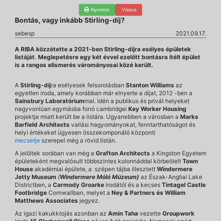
Nyomtat
Vissza
Bontás, vagy inkább Stirling-díj?
sebesp
2021.09.17.
A RIBA közzétette a 2021-ben Stirling-díjra esélyes épületek
listáját. Meglepetésre egy két évvel ezelőtt bontásra ítélt épület
is a rangos elismerés várományosai közé került.
A
Stirling-díj
ra esélyesek felsorolásban
Stanton Williams
az
egyetlen iroda, amely korábban már elnyerte a díjat, 2012 -ben a
Sainsbury Laboratórium
mal. Idén a publikus és privát helyeket
nagyvonlúan egymásba fonó cambridgei
Key Worker Housing
projektje miatt került be a listára. Ugyanebben a városban a
Marks
Barfield Architects
vallási hagyományokat, fenntarthatóságot és
helyi értékeket ügyesen összekomponáló központi
mecsetje
szerepel még a rövid listán.
A jelöltek sorában van még a
Grafton Architects
a Kingston Egyetem
épületeként megvalósult többszintes kolonnáddal körbeölelt
Town
House
akadémiai épülete, a szépen tájba illesztett
Windermere
Jetty Museum
(
Windermere Móló Múzeum)
az Észak-Angliai Lake
Districtben, a
Carmody Groarke
irodától és a kecses
Tintagel Castle
Footbridge
Cornwallban, melyet a
Ney & Partners és William
Matthews Associates
jegyez.
Az igazi kakukktojás azonban az
Amin Taha
vezette
Groupwork