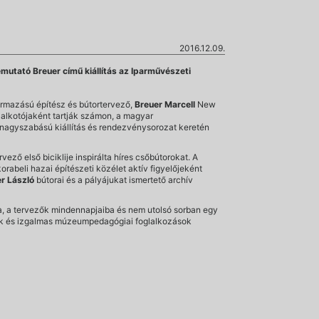
2016.12.09.
mutató Breuer című kiállítás az Iparművészeti
rmazású építész és bútortervező,
Breuer Marcell
New
 alkotójaként tartják számon, a magyar
 nagyszabású kiállítás és rendezvénysorozat keretén
ző első biciklije inspirálta híres csőbútorokat. A
rabeli hazai építészeti közélet aktív figyelőjeként
r László
bútorai és a pályájukat ismertető archív
a, a tervezők mindennapjaiba és nem utolsó sorban egy
opok és izgalmas múzeumpedagógiai foglalkozások