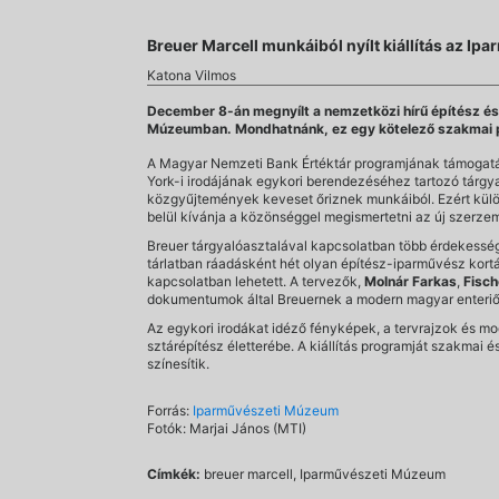
Breuer Marcell munkáiból nyílt kiállítás az 
Katona Vilmos
December 8-án megnyílt a nemzetközi hírű építész és 
Múzeumban. Mondhatnánk, ez egy kötelező szakmai 
A Magyar Nemzeti Bank Értéktár programjának támogatá
York-i irodájának egykori berendezéséhez tartozó tárgya
közgyűjtemények keveset őriznek munkáiból. Ezért külö
belül kívánja a közönséggel megismertetni az új szerzem
Breuer tárgyalóasztalával kapcsolatban több érdekességet
tárlatban ráadásként hét olyan építész-iparművész kortá
kapcsolatban lehetett. A tervezők,
Molnár Farkas
,
Fisch
dokumentumok által Breuernek a modern magyar enteriőr
Az egykori irodákat idéző fényképek, a tervrajzok és m
sztárépítész életterébe. A kiállítás programját szakma
színesítik.
Forrás:
Iparművészeti Múzeum
Fotók: Marjai János (MTI)
Címkék:
breuer marcell, Iparművészeti Múzeum