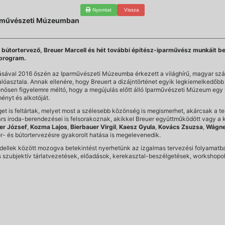
Nyomtat
Vissza
Iparművészeti Múzeumban
bútortervező, Breuer Marcell és hét további építész-iparművész munkáit be
program.
sával 2016 őszén az Iparművészeti Múzeumba érkezett a világhírű, magyar szá
lóasztala. Annak ellenére, hogy Breuert a dizájntörténet egyik legkiemelkedőbb
nösen figyelemre méltó, hogy a megújulás előtt álló Iparművészeti Múzeum egy
ényt és alkotóját.
 is feltártak, melyet most a szélesebb közönség is megismerhet, akárcsak a terve
rs iroda-berendezései is felsorakoznak, akikkel Breuer együttműködött vagy a ko
er József
,
Kozma Lajos
,
Bierbauer Virgil
,
Kaesz Gyula
,
Kovács Zsuzsa
,
Wágne
- és bútortervezésre gyakorolt hatása is megelevenedik.
odellek között mozogva betekintést nyerhetünk az izgalmas tervezési folyamatb
i és szubjektív tárlatvezetések, előadások, kerekasztal-beszélgetések, worksh