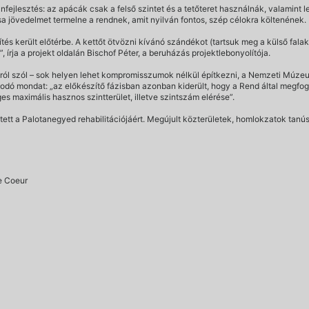
nfejlesztés: az apácák csak a felső szintet és a tetőteret használnák, valamint
a jövedelmet termelne a rendnek, amit nyilván fontos, szép célokra költenének.
ítés került előtérbe. A kettőt ötvözni kívánó szándékot (tartsuk meg a külső falak
írja a projekt oldalán Bischof Péter, a beruházás projektlebonyolítója.
ról szól – sok helyen lehet kompromisszumok nélkül építkezni, a Nemzeti Múzeu
dó mondat: „az előkészítő fázisban azonban kiderült, hogy a Rend által megfo
es maximális hasznos szintterület, illetve szintszám elérése”.
t tett a Palotanegyed rehabilitációjáért. Megújult közterületek, homlokzatok t
re Coeur