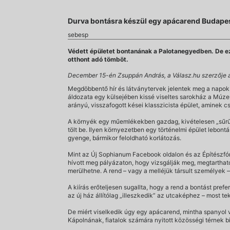
Durva bontásra készül egy apácarend Budape
sebesp
Védett épületet bontanának a Palotanegyedben. De ezú
otthont adó tömböt.
December 15-én Zsuppán András, a Válasz.hu szerzője a
Megdöbbentő hír és látványtervek jelentek meg a napok
áldozata egy külsejében kissé viseltes sarokház a Múzeu
arányú, visszafogott kései klasszicista épület, aminek cs
A környék egy műemlékekben gazdag, kivételesen „sűrű”
tölt be. Ilyen környezetben egy történelmi épület lebon
gyenge, bármikor feloldható korlátozás.
Mint az Új Sophianum Facebook oldalon és az Építészfór
hívott meg pályázaton, hogy vizsgálják meg, megtartható
merülhetne. A rend – vagy a melléjük társult személyek
A kiírás erőteljesen sugallta, hogy a rend a bontást prefe
az új ház állítólag „illeszkedik” az utcaképhez – most t
De miért viselkedik úgy egy apácarend, mintha spanyol va
Kápolnának, fiatalok számára nyitott közösségi térnek bi