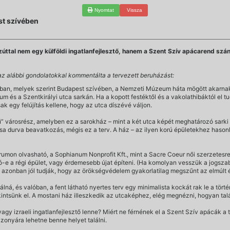
Nyomtat
Vissza
st szívében
ttal nem egy külföldi ingatlanfejlesztő, hanem a Szent Szív apácarend szán
z alábbi gondolatokkal kommentálta a tervezett beruházást:
ban, melyek szerint Budapest szívében, a Nemzeti Múzeum háta mögött akarnak l
m és a Szentkirályi utca sarkán. Ha a kopott festéktől és a vakolathibáktól el 
ak egy felújítás kellene, hogy az utca díszévé váljon.
 városrész, amelyben ez a sarokház – mint a két utca képét meghatározó sarki 
tása durva beavatkozás, mégis ez a terv. A ház – az ilyen korú épületekhez hason
umon olvasható, a Sophianum Nonprofit Kft., mint a Sacre Coeur női szerzetesre
-e a régi épület, vagy érdemesebb újat építeni. (Ha komolyan vesszük a jogszab
 – azonban jól tudják, hogy az örökségvédelem gyakorlatilag megszűnt az elmúlt
rálná, és valóban, a fent látható nyertes terv egy minimalista kockát rak le a tör
ekintsünk el. A mostani ház illeszkedik az utcaképhez, elég megnézni, hogyan ta
gy izraeli ingatlanfejlesztő lenne? Miért ne férnének el a Szent Szív apácák a 
zonyára lehetne benne helyet találni.