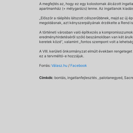
A megfejtés az, hogy ez egy kolostornak álcázott ingatla
apartmanház (+ mélygarázs) lenne. Az ingatlanok kiadás
„Először a ráépítés látszott célszerűbbnek, majd az új ép
megoldásnak, azt kényszerpályának érzékelte a Rend is”, 
A történeti városban való építkezés a kompromisszumok
eredményhirdetéséről szóló beszámolóban van két árulko
keretek közé”, valamint „fontos szempont volt a lehetség
A VIII. kerületi önkormányzat elmúlt években rengetege
ez a tervméltó-e hozzájuk.
Forrás:
Válasz.hu
/
Facebook
Címkék:
bontás, ingatlanfejlesztés , palotanegyed, Sac