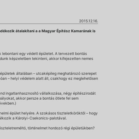
2015.12.16.
dékozik átalakítani a a Magyar Építész Kamarának is
ebontani egy védett épületet. A tervezett bontás
tudunk képzeletben tekinteni, akkor kifejezetten nemes
épületek általában – utcaképileg meghatározó szerepet
lóan – helyi védelem alatt áll, csakhogy ez meglehetősen
nd ingatlanhasznosító vállalkozása, négy építészirodát
ályokat, akkor persze a bontás ötlete fel sem
 években.)
ténelmi épület helyére. A szokásos tiszteletköröktől – hogy
lálkozik a Károlyi-Csekonics-palotával.
tiszteletreméltó, történelmet hordozó régi épületükben?