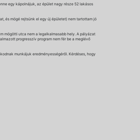
 lenne egy kápolnájuk, az épület nagy része 52 lakásos
at, és mögé rejtsünk el egy új épületet) nem tartottam jó
m mögötti utca nem a legalkalmasabb hely. A pályázat
galmazott progresszív program nem fér be a meglévő
anúskodnak munkájuk eredményességéről. Kérdéses, hogy