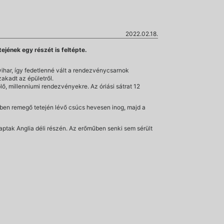
2022.02.18.
ejének egy részét is feltépte.
vihar, így fedetlenné vált a rendezvénycsarnok
akadt az épületről.
, millenniumi rendezvényekre. Az óriási sátrat 12
élben remegő tetején lévő csúcs hevesen inog, majd a
ptak Anglia déli részén. Az erőműben senki sem sérült