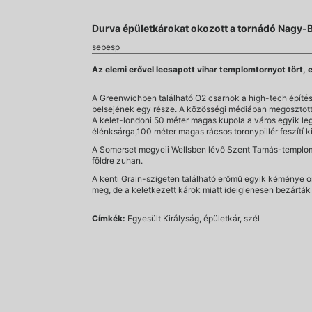
Durva épületkárokat okozott a tornádó Nagy-
sebesp
Az elemi erővel lecsapott vihar templomtornyot tört, 
A Greenwichben található O2 csarnok a high-tech építésze
belsejének egy része. A közösségi médiában megosztott 
A kelet-londoni 50 méter magas kupola a város egyik leg
élénksárga,100 méter magas rácsos toronypillér feszítí ki
A Somerset megyeii Wellsben lévő Szent Tamás-templomról
földre zuhan.
A kenti Grain-szigeten található erőmű egyik kéménye o
meg, de a keletkezett károk miatt ideiglenesen bezártá
Címkék:
Egyesült Királyság, épületkár, szél