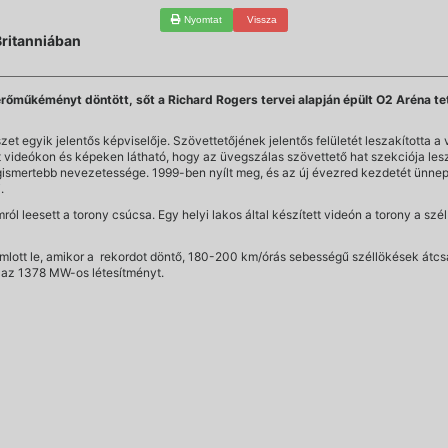
Nyomtat
Vissza
Britanniában
erőműkéményt döntött, sőt a Richard Rogers tervei alapján épült O2 Aréna tet
t egyik jelentős képviselője. Szövettetőjének jelentős felületét leszakította a 
videókon és képeken látható, hogy az üvegszálas szövettető hat szekciója lesz
ismertebb nevezetessége. 1999-ben nyílt meg, és az új évezred kezdetét ünneplő
.
 leesett a torony csúcsa. Egy helyi lakos által készített videón a torony a sz
mlott le, amikor a rekordot döntő, 180-200 km/órás sebességű széllökések átcsa
k az 1378 MW-os létesítményt.