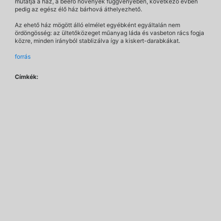
mutatja a ház, a beérő növények függvényében, következő évben
pedig az egész élő ház bárhová áthelyezhető.
Az ehető ház mögött álló elmélet egyébként egyáltalán nem
ördöngösség: az ültetőközeget műanyag láda és vasbeton rács fogja
közre, minden irányból stablizálva így a kiskert-darabkákat.
forrás
Címkék: