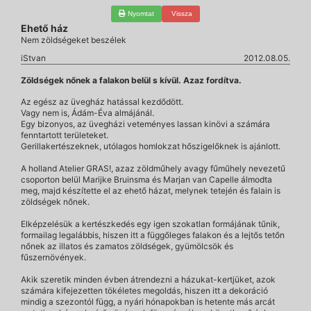
Nyomtat
Vissza
Ehető ház
Nem zöldségeket beszélek
iStvan
2012.08.05.
Zöldségek nőnek a falakon belül s kívül. Azaz fordítva.
Az egész az üvegház hatással kezdődött.
Vagy nem is, Ádám-Éva almájánál.
Egy bizonyos, az üvegházi veteményes lassan kinövi a számára
fenntartott területeket.
Gerillakertészeknek, utólagos homlokzat hőszigelőknek is ajánlott.
A holland Atelier GRAS!, azaz zöldműhely avagy fűműhely nevezetű
csoporton belül Marijke Bruinsma és Marjan van Capelle álmodta
meg, majd készítette el az ehető házat, melynek tetején és falain is
zöldségek nőnek.
Elképzelésük a kertészkedés egy igen szokatlan formájának tűnik,
formailag legalábbis, hiszen itt a függőleges falakon és a lejtős tetőn
nőnek az illatos és zamatos zöldségek, gyümölcsök és
fűszernövények.
Akik szeretik minden évben átrendezni a házukat-kertjüket, azok
számára kifejezetten tökéletes megoldás, hiszen itt a dekoráció
mindig a szezontól függ, a nyári hónapokban is hetente más arcát