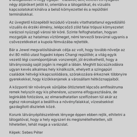
négy átjárókert jelöli ki, orientálva a látogatókat, és vizuális
kapcsolatokat kínálva a belső környezettel és a repülőtéri
terminálokkal.
Az üvegtető közepéből lezúduló vízesés vitathatatlanul egyedülálló
vizuális és érzéki élmény, lelépcsőző zöld falai trópusi környezetet
varázsol nyüzsgő városi tér köré. Szinte felfoghatatlan, hogyan
mozgatják az hatalmas víztömeget, némi tervezői bravúrral ugyanis a
csővezetékeket a kupola fémvázába rejtették.
Bár a Jewel megvalósításának célja az volt, hogy tovább növelje az
évi 80 millió utast fogadni képes Changi repülőtér, a világ egyik
vezető légi csomópontjának vonzerejét, jól érzékelhető, hogy a
látványosság saját jogán is megáll a lábán. Meghitt búcsúzkodásra
ugyan kevés alkalmas hely kínálkozik, ehelyett a szingapúri
családok hétvégi kikapcsolódásra, szórakozásra érkeznek többnyire
gyerekekkel, hogy kizökkenjenek a városállam hétköznapjaiból.
A központi tér növények sűrűjébe öltöztetett lépcsős amfiteátruma
remek helyszín egy kis pihenésre, uzsonna elfogyasztására, de
leginkább fotózásra, az elmaradhatatlan szelfizésen túl akár az
egész rokonságot a beállítva a növényfalakkal, vízesésekkel
gazdagított díszletek közé.
Korunk látványépítészetének lényege éppen ebben rejlik, elhitetni a
látogatóval, hogy a hely egyszeri és megismételhetetlen, sőt
hihetetlen, tehát maga a varázslat.
Képek: Sebes Péter