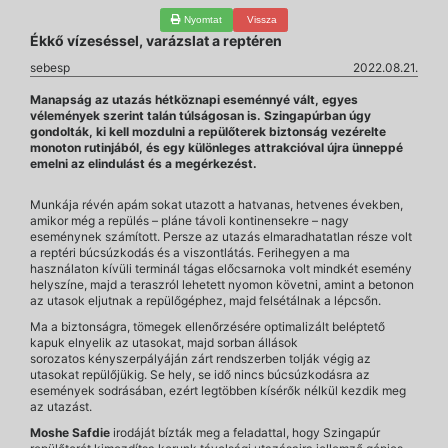
Nyomtat
Vissza
Ékkő vízeséssel, varázslat a reptéren
sebesp
2022.08.21.
Manapság az utazás hétköznapi eseménnyé vált, egyes
vélemények szerint talán túlságosan is. Szingapúrban úgy
gondolták, ki kell mozdulni a repülőterek biztonság vezérelte
monoton rutinjából, és egy különleges attrakcióval újra ünneppé
emelni az elindulást és a megérkezést.
Munkája révén apám sokat utazott a hatvanas, hetvenes években,
amikor még a repülés – pláne távoli kontinensekre – nagy
eseménynek számított. Persze az utazás elmaradhatatlan része volt
a reptéri búcsúzkodás és a viszontlátás. Ferihegyen a ma
használaton kívüli terminál tágas előcsarnoka volt mindkét esemény
helyszíne, majd a teraszról lehetett nyomon követni, amint a betonon
az utasok eljutnak a repülőgéphez, majd felsétálnak a lépcsőn.
Ma a biztonságra, tömegek ellenőrzésére optimalizált beléptető
kapuk elnyelik az utasokat, majd sorban állások
sorozatos kényszerpályáján zárt rendszerben tolják végig az
utasokat repülőjükig. Se hely, se idő nincs búcsúzkodásra az
események sodrásában, ezért legtöbben kísérők nélkül kezdik meg
az utazást.
Moshe Safdie
irodáját bízták meg a feladattal, hogy Szingapúr