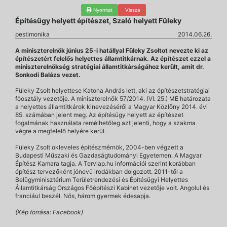
Nyomtat
Vissza
Építésügy helyett építészet, Szaló helyett Füleky
pestimonika
2014.06.26.
A miniszterelnök június 25-i hatállyal Füleky Zsoltot nevezte ki az
építészetért felelős helyettes államtitkárnak. Az építészet ezzel a
miniszterelnökség stratégiai államtitkárságához került, amit dr.
Sonkodi Balázs vezet.
Füleky Zsolt helyettese Katona András lett, aki az építészetstratégiai
főosztály vezetője. A miniszterelnök 57/2014. (VI. 25.) ME határozata
a helyettes államtitkárok kinevezéséről a Magyar Közlöny 2014. évi
85. számában jelent meg. Az építésügy helyett az építészet
fogalmának használata remélhetőleg azt jelenti, hogy a szakma
végre a megfelelő helyére kerül.
Füleky Zsolt okleveles építészmérnök, 2004-ben végzett a
Budapesti Műszaki és Gazdaságtudományi Egyetemen. A Magyar
Építész Kamara tagja. A Tervlap.hu információi szerint korábban
építész tervezőként jónevű irodákban dolgozott. 2011-től a
Belügyminisztérium Területrendezési és Építésügyi Helyettes
Államtitkárság Országos Főépítészi Kabinet vezetője volt. Angolul és
franciául beszél. Nős, három gyermek édesapja.
(Kép forrása: Facebook)