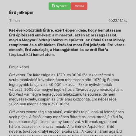
Nyomtat
Vissza
Érd jelképei
Timon
2022.11.14.
Két éve költöztünk Érdre, ezért éppen ideje, hogy bemutassam
Érd építészeti emlékeit: a minaretet, aztán az országzászlót,
majd a Magyar Földrajzi Múzeum épületét, az Ófalui Szent Mihály
templomot és a többieket. Elsőként most Érd jelképeit: Érd város
címerét, Érd zászlaját, a Harangjátékot és az érdi Életfa
térplasztikát ismertetem.
Érd jelképei
Érd város.
Érd lakossága az 1870-es 3000 fős lakosszámtól a
szuburbanizáció következtében rohamosan nőtt. 1979-ig Európa
legnagyobb faluja volt, 40 000 lakossal. Ekkor nyilvánították
várossá. 2006 óta megyei jogú város a főváros agglomerációjában.
Érd Pest vármegye legnagyobb lélekszámú települése, de nem
megyeszékhely, csupán az Érdi járás központja. Érd népessége
2022-ben meghaladta a 72 000 főt.
Érd város címere
téglalap alakú, csücskös talpú, optikai felezőjében
szelt pajzs. A felső, arany mezőben ötkaréjos lombkoronájú zöld fa,
benne háromágú liliomos arany koronával. A liliomok egyenként
három, összesen kilenc szirmúak. A fa Érdnek Árpád-kori Erdő
nevére, továbbá királyi erdőőr lakóira utal. A korona három ága Érd