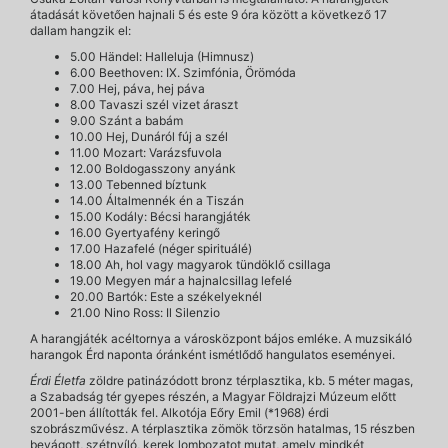
átadását követően hajnali 5 és este 9 óra között a következő 17
dallam hangzik el:
5.00 Händel: Halleluja (Himnusz)
6.00 Beethoven: IX. Szimfónia, Örömóda
7.00 Hej, páva, hej páva
8.00 Tavaszi szél vizet áraszt
9.00 Szánt a babám
10.00 Hej, Dunáról fúj a szél
11.00 Mozart: Varázsfuvola
12.00 Boldogasszony anyánk
13.00 Tebenned bíztunk
14.00 Általmennék én a Tiszán
15.00 Kodály: Bécsi harangjáték
16.00 Gyertyafény keringő
17.00 Hazafelé (néger spirituálé)
18.00 Ah, hol vagy magyarok tündöklő csillaga
19.00 Megyen már a hajnalcsillag lefelé
20.00 Bartók: Este a székelyeknél
21.00 Nino Ross: Il Silenzio
A harangjáték acéltornya a városközpont bájos emléke. A muzsikáló
harangok Érd naponta óránként ismétlődő hangulatos eseményei.
Érdi Életfa
zöldre patinázódott bronz térplasztika, kb. 5 méter magas,
a Szabadság tér gyepes részén, a Magyar Földrajzi Múzeum előtt
2001-ben állították fel. Alkotója Eőry Emil (*1968) érdi
szobrászművész. A térplasztika zömök törzsön hatalmas, 15 részben
bevágott, szétnyíló, kerek lombozatot mutat, amely mindkét