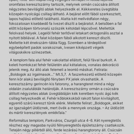
oromfalas keresztszárny tartozik, melynek ormán csúcsára állított
négyzetes bevilágító ablak helyezkedik el. Kékkeretes üvegtábla
közepén nyolcágú csillag látható. A bejárat előtt fából szerkesztett,
lapos hajlású előtető található. Alatta két mellvédfalon négy,
fokozatosan kisebbedő fa ívezet díszíti a bejáratot. A belsőben a fal
előtt középen törtvonalú szószék kétoldali lépcsővel. Mellettük
felolvasó helyek. Legelöl fehér terítővel letakart oktogonális asztal a
nyitott bibliával. A falat középen fából alkotott kereszt díszíti.
Mellette két énekszám-tábla függ. Szemben a térdeplővel
egybeépített padok sorakoznak, ívesen kiképzett végeik
világoskékre színezettek.
A templom fala alul fehér vakolattal ellátott, felül fával burkolt. A
keleti homlokzat fehér felületén alul kétalakos, vonalas dekoráció
jelenik meg. Az álló alak felemeli a leomló másikat. Felirata:
„Boldogok az irgalmasok…” Mt.5,7. A faszerkezetű előtető közepén
fenn kör alakú bevilágító fényben PX jelek olvashatók. A
keresztszárny gerincén kis fatorony, a harangteret mind a négy
oldalán zsalutáblák határolják. A keresztszárny ormán a csúcsára
állított négyzetes ablak üvegtábláján kék keretben nyolc ágú kék
csillag helyezkedik el. Fehér kőblokkokból rakott falon kivilágított,
egyenlő szárú kereszt tűnik elénk. Mellette felirat: „Boldogok, akiket
az igazságért üldöznek, mert övék a mennyek országa. – Az üldözött
és mártír keresztények emlékfala.”
Református templom, Parkváros, Csurgói utca
4-6. Két nyeregtetős
részhez egy magasba nyúló félnyeregtetős épületszárny csatlakozik.
Tetején négy pillérből álló, ferde lezárású harangtorony áll. Csúcsán