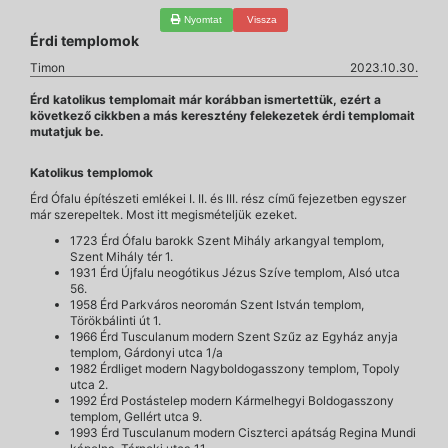
Nyomtat
Vissza
Érdi templomok
Timon
2023.10.30.
Érd katolikus templomait már korábban ismertettük, ezért a
következő cikkben a más keresztény felekezetek érdi templomait
mutatjuk be.
Katolikus templomok
Érd Ófalu építészeti emlékei I. II. és III. rész című fejezetben egyszer
már szerepeltek. Most itt megismételjük ezeket.
1723 Érd Ófalu barokk Szent Mihály arkangyal templom,
Szent Mihály tér 1.
1931 Érd Újfalu neogótikus Jézus Szíve templom, Alsó utca
56.
1958 Érd Parkváros neoromán Szent István templom,
Törökbálinti út 1.
1966 Érd Tusculanum modern Szent Szűz az Egyház anyja
templom, Gárdonyi utca 1/a
1982 Érdliget modern Nagyboldogasszony templom, Topoly
utca 2.
1992 Érd Postástelep modern Kármelhegyi Boldogasszony
templom, Gellért utca 9.
1993 Érd Tusculanum modern Ciszterci apátság Regina Mundi