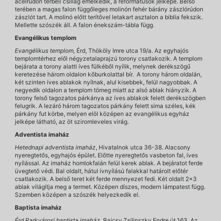
acélrúdon térbeli csillag emelkedik, a reformátusok jelképe. Belső
terében a magas falon függőleges molinón fehér bárány zászlórúdon
zászlót tart. A molinó előtt terítővel letakart asztalon a biblia fekszik.
Mellette szószék áll. A falon énekszám-tábla függ.
Evangélikus templom
Evangélikus templom,
Érd, Thököly Imre utca 19/a. Az egyhajós
templomtérhez elől négyzetalaprajzú torony csatlakozik. A templom
bejárata a torony alatti íves fülkéből nyílik, melynek derékszögű
keretezése három oldalon kőburkolattal bír. A torony három oldalán,
két szinten íves ablakok nyílnak, alul kisebbek, felül nagyobbak. A
negyedik oldalon a templom tömeg miatt az alsó ablak hiányzik. A
torony felső tagozatos párkánya az íves ablakok felett derékszögben
felugrik. A lezáró három tagozatos párkány felett sima széles, kék
párkány fut körbe, melyen elöl középen az evangélikus egyház
jelképe látható, az öt sziromleveles virág.
Adventista imaház
Hetednapi adventista imaház
, Hivatalnok utca 36-38. Alacsony
nyeregtetős, egyhajós épület. Előtte nyeregtetős vasbeton fal, íves
nyílással. Az imaház homlokfalán felül kerek ablak. A bejáratot ferde
üvegtető védi. Bal oldalt, hátul ívnyílású falakkal határolt előtér
csatlakozik. A belső teret két ferde mennyezet fedi. Két oldalt 2x3
ablak világítja meg a termet. Középen díszes, modern lámpatest függ.
Szemben középen a szószék helyezkedik el.
Baptista imaház
Érd Parkvárosi baptista imaház
, Bajcsy Zsilinszky Endre út 163. Az