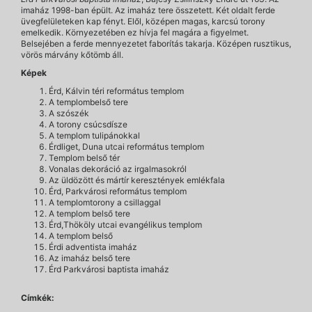
imaház 1998-ban épült. Az imaház tere összetett. Két oldalt ferde
üvegfelületeken kap fényt. Elől, középen magas, karcsú torony
emelkedik. Környezetében ez hívja fel magára a figyelmet.
Belsejében a ferde mennyezetet faborítás takarja. Középen rusztikus,
vörös márvány kőtömb áll.
Képek
Érd, Kálvin téri református templom
A templombelső tere
A szószék
A torony csúcsdísze
A templom tulipánokkal
Érdliget, Duna utcai református templom
Templom belső tér
Vonalas dekoráció az irgalmasokról
Az üldözött és mártír keresztények emlékfala
Érd, Parkvárosi református templom
A templomtorony a csillaggal
A templom belső tere
Érd,Thököly utcai evangélikus templom
A templom belső
Érdi adventista imaház
Az imaház belső tere
Érd Parkvárosi baptista imaház
Címkék: