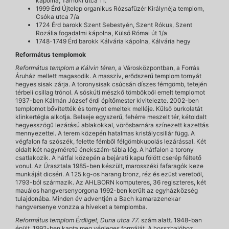
kápolna, Tárnoki utca 11.
1999 Érd Újtelep organikus Rózsafüzér Királynéja templom,
Csóka utca 7/a
1724 Érd barokk Szent Sebestyén, Szent Rókus, Szent
Rozália fogadalmi kápolna, Külső Római út 1/a
1748-1749 Érd barokk Kálvária kápolna, Kálvária hegy
Református templomok
Református templom a Kálvin téren
, a Városközpontban, a Forrás
Áruház mellett magasodik. A masszív, erődszerű templom tornyát
hegyes sisak zárja. A toronysisak csúcsán díszes fémgömb, tetején
térbeli csillag trónol. A sóskúti mészkő tömbökből emelt templomot
1937-ben Kálmán József érdi építőmester kivitelezte. 2002-ben
templomot bővítették és tornyot emeltek melléje. Külső burkolatát
klinkertégla alkotja. Belseje egyszerű, fehérre meszelt tér, kétoldalt
hegyesszögű lezárású ablakokkal, vörösbarnára színezett kazettás
mennyezettel. A terem közepén hatalmas kristálycsillár függ. A
végfalon fa szószék, felette fémből félgömbkupolás lezárással. Két
oldalt két nagyméretű énekszám-tábla lóg. A hátfalon a torony
csatlakozik. A hátfal közepén a bejárati kapu fölött cserép féltető
vonul. Az Úrasztala 1985-ben készült, marosszéki fafaragók keze
munkáját dicséri. A 125 kg-os harang bronz, réz és ezüst veretből,
1793-ból származik. Az AHLBORN komputeres, 36 regiszteres, két
mauálos hangversenyorgona 1992-ben került az egyházközség
tulajdonába. Minden év adventjén a Bach kamarazenekar
hangversenye vonzza a híveket a templomba.
Református templom Érdliget, Duna utca 77.
szám alatt. 1948-ban
épült, 1992-ben kapta meg végleges formáját. A hosszhajóhoz