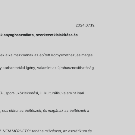
2024.07.19.
yek anyaghasználata, szerkezetkialakítása és
lyek alkalmazkodnak az épített környezethez, és magas
y karbantartási igény, valamint az újrahasznosíthatóság
 sport-, közlekedési, ill. kulturális, valamint ipari
t, nos ekkor az építészek, és magának az építésnek a
FFEL NEM MÉRHETŐ" tehát a művészet, az esztétikum és