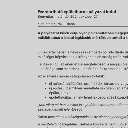
Fenntartható épületburok pályázat indul
Benyújtási határidő: 2024. október 27.
*_deleted_*_Rajki Diána
A pályázatot kiírók célja olyan példamutatóan megépí
működtetése a lehető legkisebb mértékben terheli a 
Ennek értelmében a neves szakemberekből álló Bíráló B
minőséget képviselnek a környezettudatosság terén, val
Fentieken túl, az energetikai megfelelőség, a megújuló 
lehetősége sem maradhat ki az értékelés szempontjai kö
Az elismerés három kategóriában történik:
új építésű lakóépület, családi ház, társasház vag
új építésű, bármilyen rendeltetésű középület, amely
épület, illetve
épületfelújítás, amely lehet lakóépület és középü
„Mai világunkban, amikor is a jövőért elkötelezett dönt
szerepe kiemelt jelentőségű.
Sokat beszélnek a hőszigetelés és az alacsony energia
A megfelelő hőszigetelés, illetve a korszerű megújuló