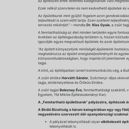
az építészeti érték teremtés kategóriáinak való megfele
Ezek nélkül szenvtelen és nem kedvelhető épületek és vé
Az épületburok mint gyűjtő-fogalom azon gondoskodások 
teljesítését is szem előtt tartja. Ezen szellemi teljesí
tervezés mikéntjét.”
– mondta
Dr. Kiss Gyula
, a zsűri tag
A fenntarthatóság az élet minden területén egyre fontos
években az építésgazdaság területen is, hiszen köztudot
igazolják egyes megvalósult épületek és azok épületsze
"Az épített környezetünk minőségét épületeink homlokza
meghatározza az épület energiateljesítményét és egybe
környezettudatosságban, hogy inspirációt jelentsenek egy
tagja.
A kiíró, az építőiparban ismert kommunikációs cég, a Bu
A zsűri elnöke
Horváth Sándor
, Széchenyi-díjas okleve
tagja, elnökhelyettese és Örökös Elnöke.
A zsűri tagjai
Beleznay Éva
, fenntarthatósági szakértő, 
Egyetem, Ybl Miklós Építéstudományi Kar).
A „Fenntartható épületburok” pályázatra, építészek és
A Bíráló Bizottság a három kategóriában egy-egy fődí
negyedévére szervezett dél-spanyolországi szakmai 
A pályázat lebonyolítását olyan
elkötelezett ép
lebonyolítását is.