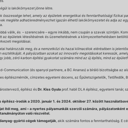
lés.
gül is lakókörnyezet jönne létre.
összessége lehet, amely az épületek energetikai és fenntarthatósági fizikai pa
tmények megléte adhat/eredményezhet igazán élhető lakókörnyezetet és adja az egy
ja.
abbá válik, és – szerencsére – egyre inkább, nem csupán a szavak szintjén. Komo
t az épületek létesítésének és üzemeltetésének a környezetterhelésben betöltöt
rkezeti megoldásai.
tai határozzák meg, és a nemzetközi és hazai klímacélok elérésében is jelentő
n esztétikáját. A pályázatban azokat az innovatív megoldásokat keressük, am
 jobb, zéró karbon építési gyakorlat számára mind az új építés, mind az épületfe
ild-Communication (és spanyol partnere, a BC Ananas) a bíráló bizottságba az alá
les építészmérnök, címzetes egyetemi docens, az Épületszigetelők, Tetőfedők
várostervező, építész és
Dr. Kiss Gyula
prof. habil DLA építész, egyetemi tanár, s
 építész-irodák a 2020. január 1. és 2024. október 27. között használatbavé
jat ítél meg, ami – a nyertes pályamunkák szerzői számára, pályázatonként e
tanulmányúton való részvétel.
ítőanyag-gyártó cégek támogatják
, akik számára fontos a fenntarthatóság. E c