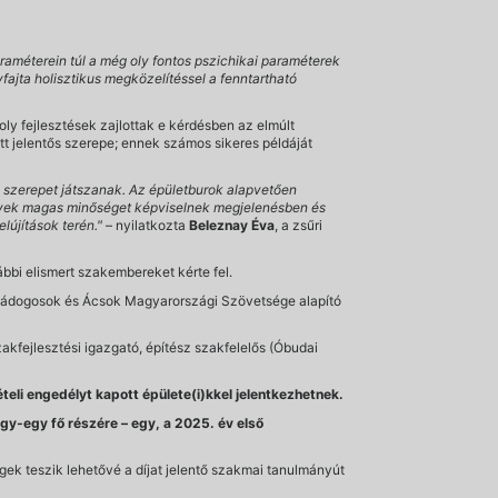
raméterein túl a még oly fontos pszichikai paraméterek
fajta holisztikus megközelítéssel a fenntartható
ly fejlesztések zajlottak e kérdésben az elmúlt
t jelentős szerepe; ennek számos sikeres példáját
s szerepet játszanak. Az épületburok alapvetően
elyek magas minőséget képviselnek megjelenésben és
lújítások terén."
– nyilatkozta
Beleznay Éva
, a zsűri
bbi elismert szakembereket kérte fel.
, Bádogosok és Ácsok Magyarországi Szövetsége alapító
zakfejlesztési igazgató, építész szakfelelős (Óbudai
teli engedélyt kapott épülete(i)kkel jelentkezhetnek.
gy-egy fő részére – egy, a 2025. év első
égek teszik lehetővé a díjat jelentő szakmai tanulmányút