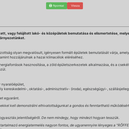
Nyomtat
Vissza
tett, vagy felújított lakó- és középületek bemutatása és elismertetése, mel
környezetünket.
izottság olyan megvalósult, igényesen formált épületek bemutatását várja, ame
amint hozzájárulnak a hazai klímacélok eléréséhez.
energiaforrások hasznosítása, a zöld épületszerkezetek alkalmazása, és a csekél
zül.
y nyaralóépület,
 kereskedelmi-, oktatási-, adminisztratív- (iroda), egészségügyi-, szállásjellegű-,
let egyaránt.
ésekkel kell demonstrálni elhivatottságunkat a gondos és fenntartható működésér
fogyasztás jelentőségéről. De nem mindegy, hogy mindezt hogyan tesszük.
kat tartalmazó energiatermelés nagyon fontos, de ugyanennyire lényeges a "RŐ