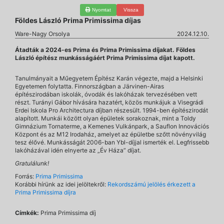
Nyomtat
Vissza
Földes László Prima Primissima díjas
Ware-Nagy Orsolya
2024.12.10.
Átadták a 2024-es Prima és Prima Primissima díjakat. Földes
László építész munkásságáért Prima Primissima díjat kapott.
Tanulmányait a Műegyetem Építész Karán végezte, majd a Helsinki
Egyetemen folytatta. Finnországban a Järvinen-Airas
építészirodában iskolák, óvodák és lakóházak tervezésében vett
részt. Turányi Gábor hívására hazatért, közös munkájuk a Visegrádi
Erdei Iskola Pro Architectura díjban részesült. 1994-ben építészirodát
alapított. Munkái között olyan épületek sorakoznak, mint a Toldy
Gimnázium Tornaterme, a Kemenes Vulkánpark, a Sauflon Innovációs
Központ és az M12 Irodaház, amelyet az épületbe szőtt növényvilág
tesz élővé. Munkásságát 2006-ban Ybl-díjjal ismerték el. Legfrissebb
lakóházával idén elnyerte az „Év Háza” díjat.
Gratulálunk!
Forrás:
Prima Primissima
Korábbi hírünk az idei jelöltekről:
Rekordszámú jelölés érkezett a
Prima Primissima díjra
Címkék:
Prima Primissima díj