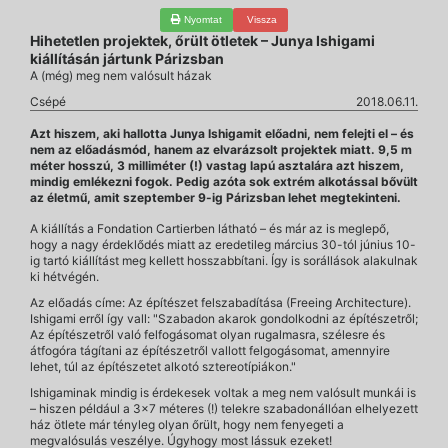
Nyomtat
Vissza
Hihetetlen projektek, őrült ötletek – Junya Ishigami
kiállításán jártunk Párizsban
A (még) meg nem valósult házak
Csépé
2018.06.11.
Azt hiszem, aki hallotta Junya Ishigamit előadni, nem felejti el – és
nem az előadásmód, hanem az elvarázsolt projektek miatt. 9,5 m
méter hosszú, 3 milliméter (!) vastag lapú asztalára azt hiszem,
mindig emlékezni fogok. Pedig azóta sok extrém alkotással bővült
az életmű, amit szeptember 9-ig Párizsban lehet megtekinteni.
A kiállítás a Fondation Cartierben látható – és már az is meglepő,
hogy a nagy érdeklődés miatt az eredetileg március 30-tól június 10-
ig tartó kiállítást meg kellett hosszabbítani. Így is sorállások alakulnak
ki hétvégén.
Az előadás címe: Az építészet felszabadítása (Freeing Architecture).
Ishigami erről így vall: "Szabadon akarok gondolkodni az építészetről;
Az építészetről való felfogásomat olyan rugalmasra, szélesre és
átfogóra tágítani az építészetről vallott felgogásomat, amennyire
lehet, túl az építészetet alkotó sztereotípiákon."
Ishigaminak mindig is érdekesek voltak a meg nem valósult munkái is
– hiszen például a 3x7 méteres (!) telekre szabadonállóan elhelyezett
ház ötlete már tényleg olyan őrült, hogy nem fenyegeti a
megvalósulás veszélye. Úgyhogy most lássuk ezeket!