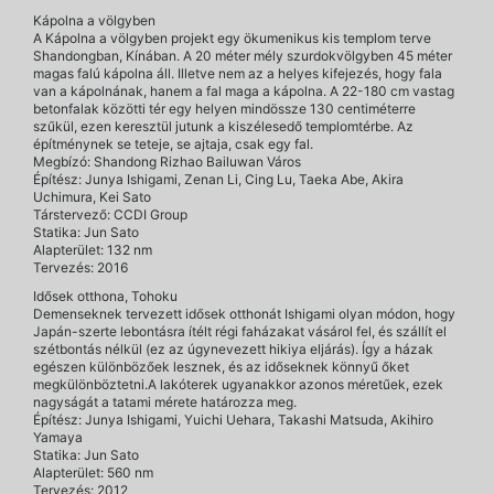
Kápolna a völgyben
A Kápolna a völgyben projekt egy ökumenikus kis templom terve
Shandongban, Kínában. A 20 méter mély szurdokvölgyben 45 méter
magas falú kápolna áll. Illetve nem az a helyes kifejezés, hogy fala
van a kápolnának, hanem a fal maga a kápolna. A 22-180 cm vastag
betonfalak közötti tér egy helyen mindössze 130 centiméterre
szűkül, ezen keresztül jutunk a kiszélesedő templomtérbe. Az
építménynek se teteje, se ajtaja, csak egy fal.
Megbízó: Shandong Rizhao Bailuwan Város
Építész: Junya Ishigami, Zenan Li, Cing Lu, Taeka Abe, Akira
Uchimura, Kei Sato
Társtervező: CCDI Group
Statika: Jun Sato
Alapterület: 132 nm
Tervezés: 2016
Idősek otthona, Tohoku
Demenseknek tervezett idősek otthonát Ishigami olyan módon, hogy
Japán-szerte lebontásra ítélt régi faházakat vásárol fel, és szállít el
szétbontás nélkül (ez az úgynevezett hikiya eljárás). Így a házak
egészen különbözőek lesznek, és az időseknek könnyű őket
megkülönböztetni.A lakóterek ugyanakkor azonos méretűek, ezek
nagyságát a tatami mérete határozza meg.
Építész: Junya Ishigami, Yuichi Uehara, Takashi Matsuda, Akihiro
Yamaya
Statika: Jun Sato
Alapterület: 560 nm
Tervezés: 2012