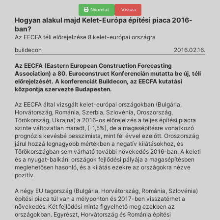
Nyomtat
Vissza
Hogyan alakul majd Kelet-Európa építési piaca 2016-
ban?
Az EECFA téli előrejelzése 8 kelet-európai országra
buildecon
2016.02.16.
Az EECFA (Eastern European Construction Forecasting
Association) a 80. Euroconstruct Konferencián mutatta be új, téli
előrejelzését. A konferenciát Buildecon, az EECFA kutatási
központja szervezte Budapesten.
Az EECFA által vizsgált kelet-európai országokban (Bulgária,
Horvátország, Románia, Szerbia, Szlovénia, Oroszország,
Törökország, Ukrajna) a 2016-os előrejelzés a teljes építési piacra
szinte változatlan maradt, (-1,5%), de a magasépítésre vonatkozó
prognózis kevésbé pesszimista, mint fél évvel ezelőtt. Oroszország
járul hozzá legnagyobb mértékben a negatív kilátásokhoz, és
Törökországban sem várható további növekedés 2016-ban. A keleti
és a nyugat-balkáni országok fejlődési pályája a magasépítésben
meglehetősen hasonló, és a kilátás ezekre az országokra nézve
pozitív.
A négy EU tagország (Bulgária, Horvátország, Románia, Szlovénia)
építési piaca túl van a mélyponton és 2017-ben visszatérhet a
növekedés. Két fejlődési minta figyelhető meg ezekben az
országokban. Egyrészt, Horvátország és Románia építési