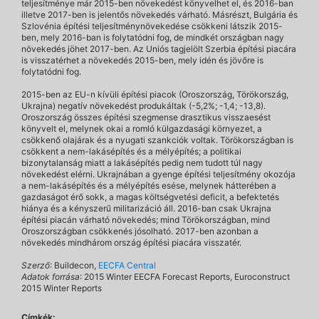
teljesítménye már 2015-ben növekedést könyvelhet el, és 2016-ban
illetve 2017-ben is jelentős növekedés várható. Másrészt, Bulgária és
Szlovénia építési teljesítménynövekedése csökkeni látszik 2015-
ben, mely 2016-ban is folytatódni fog, de mindkét országban nagy
növekedés jöhet 2017-ben. Az Uniós tagjelölt Szerbia építési piacára
is visszatérhet a növekedés 2015-ben, mely idén és jövőre is
folytatódni fog.
2015-ben az EU-n kívüli építési piacok (Oroszország, Törökország,
Ukrajna) negatív növekedést produkáltak (-5,2%; -1,4; -13,8).
Oroszország összes építési szegmense drasztikus visszaesést
könyvelt el, melynek okai a romló külgazdasági környezet, a
csökkenő olajárak és a nyugati szankciók voltak. Törökországban is
csökkent a nem-lakásépítés és a mélyépítés; a politikai
bizonytalanság miatt a lakásépítés pedig nem tudott túl nagy
növekedést elérni. Ukrajnában a gyenge építési teljesítmény okozója
a nem-lakásépítés és a mélyépítés esése, melynek hátterében a
gazdaságot érő sokk, a magas költségvetési deficit, a befektetés
hiánya és a kényszerű militarizáció áll. 2016-ban csak Ukrajna
építési piacán várható növekedés; mind Törökországban, mind
Oroszországban csökkenés jósolható. 2017-ben azonban a
növekedés mindhárom ország építési piacára visszatér.
Szerző
: Buildecon,
EECFA Central
Adatok forrása
: 2015 Winter EECFA Forecast Reports, Euroconstruct
2015 Winter Reports
Címkék: