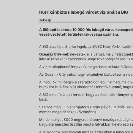
Hurrikánbiztos lebegő várost vizionált a BIG
sebesp
A BIG építésziroda 10 000 fős lebegő város koncepciój
veszélyeztetett területek lakossága számára.
A BIG alapítója, Bjarke Ingels az ENSZ New York-i székh
Oceanix City
-nek nevezték el a várost, mely hatszögekb
lakosú falvakat képezzenek, majd továbbfejlesztve 10 0
A vízre telepítendő innovatív megoldásokat kutató Oce
Az Oceanix City célja, hogy lakóhelyet biztosítson a nö
A modulok mindegyike szárazföldön épülne meg, majd vont
hurrikánt is. A flexibilis elrendezés lehetővé tenné, hogy
A BIG ezen felül azt tervezi, hogy az épületek könnyen 
kínál.
Számos megújuló energiaforrás, mint például a szél- és 
mentes megoldásokat követnének.
Minden sziget 3000 négyzetméternyi mezőgazdasági terül
kagylótermesztés tisztítja majd a falvakban keletkező s
A súlypontok alacsonyan tartása érdekében a modulok a