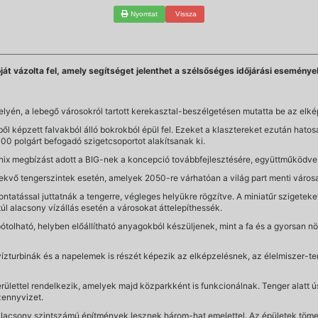
Nyomtat
Vissza
át vázolta fel, amely segítséget jelenthet a szélsőséges időjárási eseménye
elyén, a lebegő városokról tartott kerekasztal-beszélgetésen mutatta be az elké
ől képzett falvakból álló bokrokból épül fel. Ezeket a klasztereket ezután hat
00 polgárt befogadó szigetcsoportot alakítsanak ki.
anix megbízást adott a BIG-nek a koncepció továbbfejlesztésére, együttműködve
vekvő tengerszintek esetén, amelyek 2050-re várhatóan a világ part menti város
atással juttatnák a tengerre, végleges helyükre rögzítve. A miniatűr szigeteke
 túl alacsony vízállás esetén a városokat áttelepíthessék.
pótolható, helyben előállítható anyagokból készüljenek, mint a fa és a gyorsan 
vízturbinák és a napelemek is részét képezik az elképzelésnek, az élelmiszer-te
ettel rendelkezik, amelyek majd közparkként is funkcionálnak. Tenger alatt ús
zennyvizet.
lacsony szintszámú építmények lesznek három-hat emelettel. Az épületek tömege