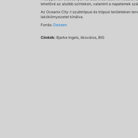
lehetővé az alsóbb szinteken, valamint a napelemek számá
Az Oceanix City-t szubtrópusi és trópusi területeken te
lakókörnyezetet kínálva.
Forrás:
Dezeen
Címkék:
Bjarke Ingels, ökováros, BIG