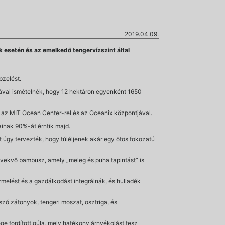
2019.04.09.
k esetén és az emelkedő tengervízszint által
pzelést.
osával ismételnék, hogy 12 hektáron egyenként 1650
 az MIT Ocean Center-rel és az Oceanix központjával.
ainak 90%-át érntik majd.
t úgy tervezték, hogy túléljenek akár egy ötös fokozatú
növekvő bambusz, amely „meleg és puha tapintást” is
rmelést és a gazdálkodást integrálnák, és hulladék
zó zátonyok, tengeri moszat, osztriga, és
 fordított gúla, mely hatékony árnyékolást tesz