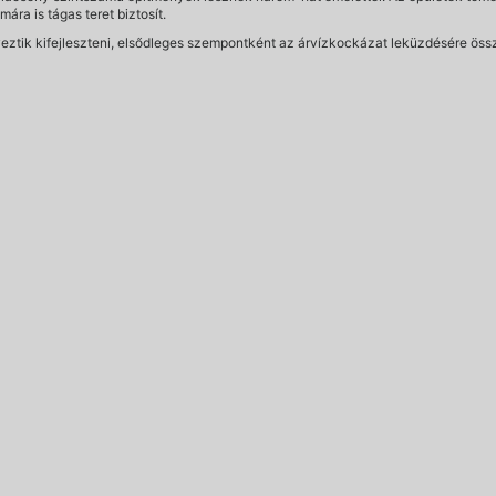
ra is tágas teret biztosít.
rveztik kifejleszteni, elsődleges szempontként az árvízkockázat leküzdésére ös