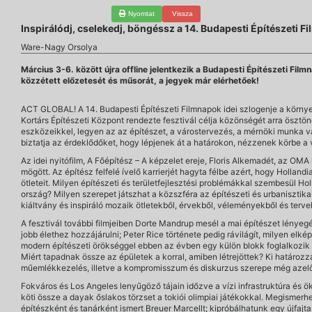
Nyomtat
Vissza
Inspirálódj, cselekedj, böngéssz a 14. Budapesti Építészeti 
Ware-Nagy Orsolya
Március 3-6. között újra offline jelentkezik a Budapesti Építészeti Film
közzétett előzetesét és műsorát, a jegyek már elérhetőek!
ACT GLOBAL! A 14. Budapesti Építészeti Filmnapok idei szlogenje a környeze
Kortárs Építészeti Központ rendezte fesztivál célja közönségét arra ösztön
eszközeikkel, legyen az az építészet, a várostervezés, a mérnöki munka v
biztatja az érdeklődőket, hogy lépjenek át a határokon, nézzenek körbe a 
Az idei nyitófilm, A Főépítész – A képzelet ereje, Floris Alkemadét, az OM
mögött. Az építész felfelé ívelő karrierjét hagyta félbe azért, hogy Hollan
ötleteit. Milyen építészeti és területfejlesztési problémákkal szembesül Ho
ország? Milyen szerepet játszhat a közszféra az építészeti és urbanisztik
kiáltvány és inspiráló mozaik ötletekből, érvekből, véleményekből és terve
A fesztivál további filmjeiben Dorte Mandrup mesél a mai építészet lényegé
jobb élethez hozzájárulni; Peter Rice története pedig rávilágít, milyen e
modern építészeti örökséggel ebben az évben egy külön blokk foglalkozik
Miért tapadnak össze az épületek a korral, amiben létrejöttek? Ki határoz
műemlékkezelés, illetve a kompromisszum és diskurzus szerepe még azelőt
Fokváros és Los Angeles lenyűgöző tájain időzve a vízi infrastruktúra és ö
köti össze a dayak őslakos törzset a tokiói olimpiai játékokkal. Megismer
építészként és tanárként ismert Breuer Marcellt; kipróbálhatunk egy újfaj