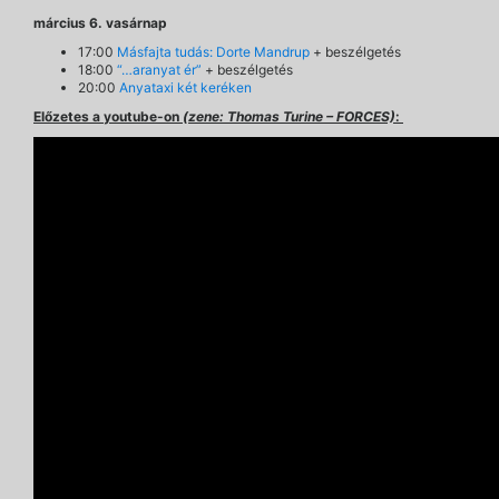
március 6. vasárnap
17:00
Másfajta tudás: Dorte Mandrup
+ beszélgetés
18:00
“…aranyat ér”
+ beszélgetés
20:00
Anyataxi két keréken
Előzetes a youtube-on
(zene: Thomas Turine – FORCES)
: