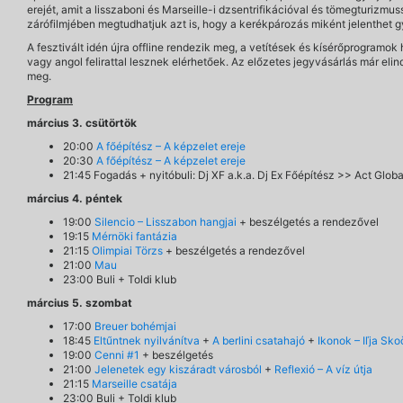
erejét, amit a lisszaboni és Marseille-i dzsentrifikációval és tömegturizmuss
zárófilmjében megtudhatjuk azt is, hogy a kerékpározás miként jelenthet g
A fesztivált idén újra offline rendezik meg, a vetítések és kísérőprogramok 
vagy angol felirattal lesznek elérhetőek. Az előzetes jegyvásárlás már eli
meg.
Program
március 3. csütörtök
20:00
A főépítész – A képzelet ereje
20:30
A főépítész – A képzelet ereje
21:45 Fogadás + nyitóbuli: Dj XF a.k.a. Dj Ex Főépítész >> Act Globa
március 4. péntek
19:00
Silencio – Lisszabon hangjai
+ beszélgetés a rendezővel
19:15
Mérnöki fantázia
21:15
Olimpiai Törzs
+ beszélgetés a rendezővel
21:00
Mau
23:00 Buli + Toldi klub
március 5. szombat
17:00
Breuer bohémjai
18:45
Eltűntnek nyilvánítva
+
A berlini csatahajó
+
Ikonok – Iľja Sk
19:00
Cenni #1
+ beszélgetés
21:00
Jelenetek egy kiszáradt városból
+
Reflexió – A víz útja
21:15
Marseille csatája
23:00 Buli + Toldi klub