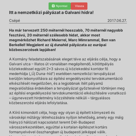
Nyomtat
Vissza
Itt a nemzetközi pályázat a Galvani hídra!
Csépé
2017.06.27.
Ha már tervezett 250 méternél hosszabb, 70 méternél nagyobb
fesztávú, 20 méternél szélesebb hidat, akkor most
megmérkőzhet Richard Meierrel, Marc Mimrammal, Ben van
Berkellel! Megjelent az új dunahíd pályázata az európai
közbeszerzések lapjában!
A Kormány feladatszabásának eleget téve az eljárás célja, hogy a
Galvani utca – Illatos út vonalában megépítendő, kötöttpályás
közlekedéssel együtt 2x3 sávos új közlekedési korridor fő
mederhídja („Új Duna-híd”) esetében nemzetközi tervpályázat
kerüljön lebonyolításra az építési engedélyezési tervdokumentáció
elkészítését megelőzően, és a legjobbnak ítélt pályamű
megvalósítása érdekében a tervpályázat győztesével történjen meg
az építési engedélyezési tervdokumentáció elkészítésére vonatkozó
–
úgynevezett hirdetmény közzététele nélküli
–
tárgyalásos
közbeszerzési eljárás lefolytatása.
A Kiíró kimondott célja, hogy egy olyan új épített környezeti és
városképi műtárgy létrehozására nyíljon lehetőség, amely egy máig
hiányzó hálózati kapcsolatot teremt Dél-Budapest
városszerkezetében, egyúttal a kortalan építészet kortárs
formanyelvével összhangban új budapesti jelképpé válik.