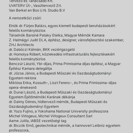
Tervező és Tanácsadó Kft.
UVATERV Út-, Vasúttervező Zrt.
Van Berkel en Bos U.N. Studio B.V
A nemzetközi zsűri:
Elnök dr. Fürjes Balázs, egyes kiemelt budapesti beruházásokért
felelős kormánybiztos
Társelnök Barsiné Pataky Etelka, Magyar Mérnök Kamara
Z. Halmágyi Judit DLA, építész, designer, városfejlesztési szakember,
ZHJ Architects
dr. Dabóczi Kálmán, BKK vezérigazgató
dr. Homolya Róbert, közlekedési infrastrukturális fejlesztésekért
felelős kormánybiztos
Benczúr László, Ybl-díjas, Prima Primissima díjas építész, a Magyar
Építész Kamara delegáltja
dr. Józsa János, a Budapesti Műszaki és Gazdaságtudományi
Egyetem rektora
Miklósa Erika, Kossuth-, Liszt Ferenc-, és Prima Primissima-díjas
opera-énekesnő
dr. Dunai László, a Budapesti Műszaki és Gazdaságtudományi
Egyetem Építőmérnöki Karának dékánja
dr. Dalmy Dénes, hídtervező mérnök, Budapesti Műszaki és
Gazdaságtudományi Egyetem
dr. Yozo Fujino, a Yokohama National University professzora
Michel Virlogeux, Michel Virlogeux Consultant Sarl
Aarne Jutila, IABSE vezetőségi tag
dr. Biczók Ernő, geotechnikai mérnök, a hannoveri Leibniz egyetem
professzora,