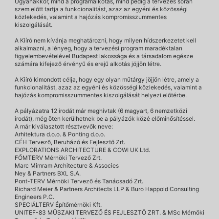
Ugyanakkor, mind a programalkotás, mind pedig a tervezés során
szem előtt tartja a funkcionalitást, azaz az egyéni és közösségi
közlekedés, valamint a hajózás kompromisszummentes
kiszolgálását.
A Kiíró nem kívánja meghatározni, hogy milyen hídszerkezetet kell
alkalmazni, a lényeg, hogy a tervezési program maradéktalan
figyelembevételével Budapest lakossága és a társadalom egésze
számára kifejező érvényű és erejű alkotás jöjjön létre.
A Kiíró kimondott célja, hogy egy olyan műtárgy jöjjön létre, amely a
funkcionalitást, azaz az egyéni és közösségi közlekedés, valamint a
hajózás kompromisszummentes kiszolgálását helyezi előtérbe.
A pályázatra 12 irodát már meghívtak (6 magyart, 6 nemzetközi
irodát), még öten kerülhetnek be a pályázók közé előminősítéssel.
A már kiválasztott résztvevők neve:
Arhitektura d.o.o. & Ponting d.o.o.
CÉH Tervező, Beruházó és Fejlesztő Zrt.
EXPLORATIONS ARCHITECTURE & COWI UK Ltd.
FŐMTERV Mérnöki Tervező Zrt.
Marc Mimram Architecture & Associes
Ney & Partners BXL S.A.
Pont-TERV Mérnöki Tervező és Tanácsadó Zrt.
Richard Meier & Partners Architects LLP & Buro Happold Consulting
Engineers P.C.
SPECIÁLTERV Építőmérnöki Kft.
UNITEF-83 MŰSZAKI TERVEZŐ ÉS FEJLESZTŐ ZRT. & MSc Mérnöki