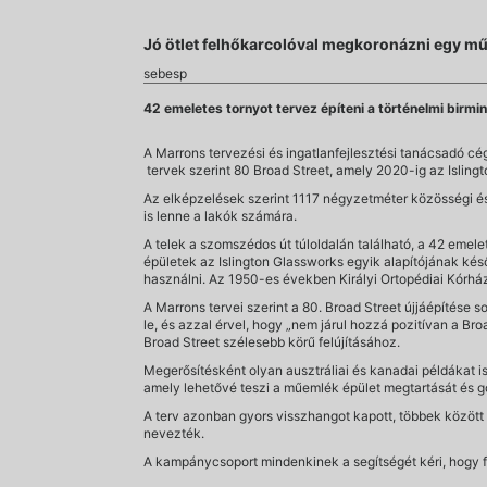
Jó ötlet felhőkarcolóval megkoronázni egy m
sebesp
42 emeletes tornyot tervez építeni a történelmi birmi
A Marrons tervezési és ingatlanfejlesztési tanácsadó cég
tervek szerint 80 Broad Street, amely 2020-ig az Islingt
Az elképzelések szerint 1117 négyzetméter közösségi és k
is lenne a lakók számára.
A telek a szomszédos út túloldalán található, a 42 emele
épületek az Islington Glassworks egyik alapítójának k
használni. Az 1950-es években Királyi Ortopédiai Kórhá
A Marrons tervei szerint a 80. Broad Street újjáépítése s
le, és azzal érvel, hogy „nem járul hozzá pozitívan a B
Broad Street szélesebb körű felújításához.
Megerősítésként olyan ausztráliai és kanadai példákat is 
amely lehetővé teszi a műemlék épület megtartását és g
A terv azonban gyors visszhangot kapott, többek közöt
nevezték.
A kampánycsoport mindenkinek a segítségét kéri, hogy fe