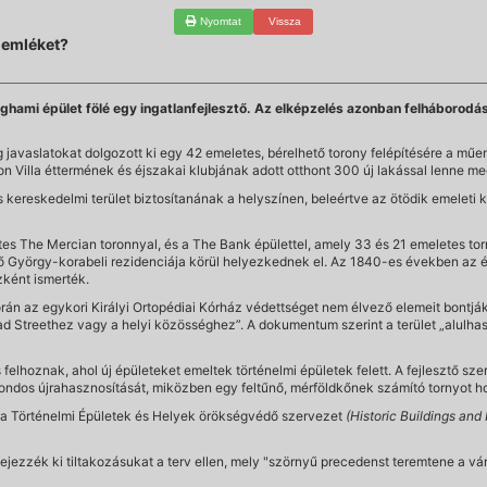
Nyomtat
Vissza
űemléket?
nghami épület fölé egy ingatlanfejlesztő. Az elképzelés azonban felháborodás
 javaslatokat dolgozott ki egy 42 emeletes, bérelhető torony felépítésére a műe
on Villa éttermének és éjszakai klubjának adott otthont 300 új lakással lenne me
ereskedelmi terület biztosítanának a helyszínen, beleértve az ötödik emeleti ká
tes The Mercian toronnyal, és a The Bank épülettel, amely 33 és 21 emeletes torn
éső György-korabeli rezidenciája körül helyezkednek el. Az 1840-es években az
zként ismerték.
orán az egykori Királyi Ortopédiai Kórház védettséget nem élvező elemeit bontják 
road Streethez vagy a helyi közösséghez”. A dokumentum szerint a terület „alulh
felhoznak, ahol új épületeket emeltek történelmi épületek felett. A fejlesztő szer
ondos újrahasznosítását, miközben egy feltűnő, mérföldkőnek számító tornyot ho
t a Történelmi Épületek és Helyek örökségvédő szervezet
(Historic Buildings and
jezzék ki tiltakozásukat a terv ellen, mely "szörnyű precedenst teremtene a vá