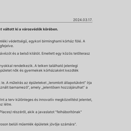
2024.03.17.
t váltott ki a városvédők körében.
mléki védettségű, egykori birminghami kórház fölé. A
gfejelve.
vézót és a belső kilátót. Emellett egy közös tetőterasz
yokkal rendelkezik. A telken található jelenlegi
 épületet nők és gyermekek kórházaként kezdték
le. A műleírás az épületeket „leromlott állapotúként” írja
asznált barnamező”, amely „jelentősen hozzájárulhat” a
int a terv különleges és innovatív megközelítést jelentet,
z létre.
 Places)
részéről, akik a javaslatot "felháborítónak"
roson belüli műemlék épületek jövője számára".