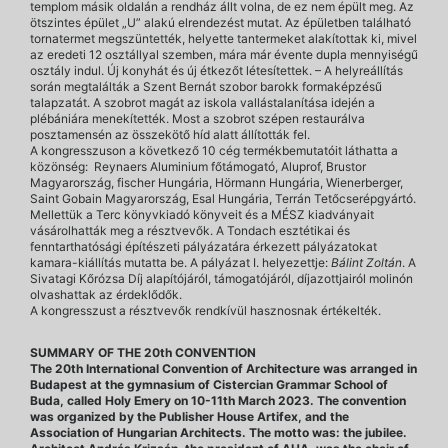
templom másik oldalán a rendház állt volna, de ez nem épült meg. Az
ötszintes épület „U” alakú elrendezést mutat. Az épületben található
tornatermet megszüntették, helyette tantermeket alakítottak ki, mivel
az eredeti 12 osztállyal szemben, mára már évente dupla mennyiségű
osztály indul. Új konyhát és új étkezőt létesítettek. – A helyreállítás
során megtalálták a Szent Bernát szobor barokk formaképzésű
talapzatát. A szobrot magát az iskola vallástalanítása idején a
plébániára menekítették. Most a szobrot szépen restaurálva
posztamensén az összekötő híd alatt állították fel.
A kongresszuson a következő 10 cég termékbemutatóit láthatta a
közönség: Reynaers Aluminium főtámogató, Aluprof, Brustor
Magyarország, fischer Hungária, Hörmann Hungária, Wienerberger,
Saint Gobain Magyarország, Esal Hungária, Terrán Tetőcserépgyártó.
Mellettük a Terc könyvkiadó könyveit és a MÉSZ kiadványait
vásárolhatták meg a résztvevők. A Tondach esztétikai és
fenntarthatósági építészeti pályázatára érkezett pályázatokat
kamara-kiállítás mutatta be. A pályázat I. helyezettje:
Bálint Zoltán
. A
Sivatagi Kőrózsa Díj alapítójáról, támogatójáról, díjazottjairól molinón
olvashattak az érdeklődők.
A kongresszust a résztvevők rendkívül hasznosnak értékelték.
SUMMARY OF THE 20th CONVENTION
The 20th International Convention of Architecture was arranged in
Budapest at the gymnasium of Cistercian Grammar School of
Buda, called Holy Emery on 10-11th March 2023. The convention
was organized by the Publisher House Artifex, and the
Association of Hungarian Architects. The motto was: the jubilee.