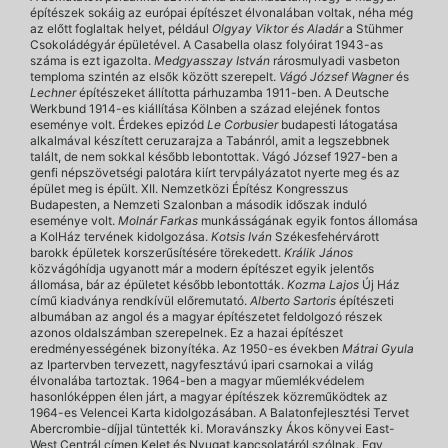
építészek sokáig az európai építészet élvonalában voltak, néha még
az előtt foglaltak helyet, például
Olgyay Viktor és Aladár
a Stühmer
Csokoládégyár épületével. A Casabella olasz folyóirat 1943-as
száma is ezt igazolta.
Medgyasszay István
rárosmulyadi vasbeton
temploma szintén az elsők között szerepelt.
Vágó József Wagner
és
Lechner
építészeket állította párhuzamba 1911-ben. A Deutsche
Werkbund 1914-es kiállítása Kölnben a század elejének fontos
eseménye volt. Érdekes epizód
Le Corbusier
budapesti látogatása
alkalmával készített ceruzarajza a Tabánról, amit a legszebbnek
talált, de nem sokkal később lebontottak. Vágó József 1927-ben a
genfi népszövetségi palotára kiírt tervpályázatot nyerte meg és az
épület meg is épült. XII. Nemzetközi Építész Kongresszus
Budapesten, a Nemzeti Szalonban a második időszak induló
eseménye volt.
Molnár Farkas
munkásságának egyik fontos állomása
a KolHáz tervének kidolgozása.
Kotsis Iván
Székesfehérvárott
barokk épületek korszerűsítésére törekedett.
Králik János
közvágóhídja ugyanott már a modern építészet egyik jelentős
állomása, bár az épületet később lebontották.
Kozma Lajos
Új Ház
című kiadványa rendkívül előremutató.
Alberto Sartoris
építészeti
albumában az angol és a magyar építészetet feldolgozó részek
azonos oldalszámban szerepelnek. Ez a hazai építészet
eredményességének bizonyítéka. Az 1950-es években
Mátrai Gyula
az Ipartervben tervezett, nagyfesztávú ipari csarnokai a világ
élvonalába tartoztak. 1964-ben a magyar műemlékvédelem
hasonlóképpen élen járt, a magyar építészek közreműködtek az
1964-es Velencei Karta kidolgozásában. A Balatonfejlesztési Tervet
Abercrombie-díjjal tüntették ki. Moravánszky Ákos könyvei East-
West Centrál címen Kelet és Nyugat kapcsolatáról szólnak. Egy