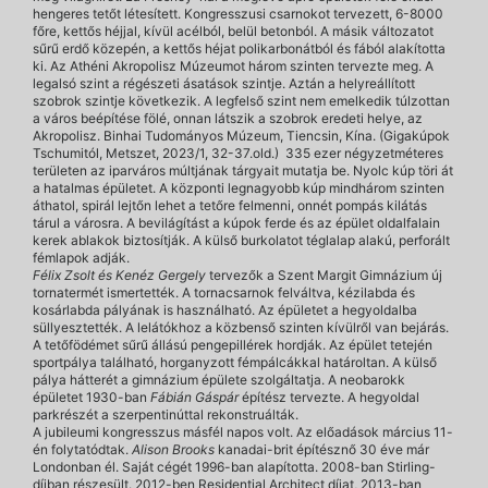
hengeres tetőt létesített. Kongresszusi csarnokot tervezett, 6-8000
főre, kettős héjjal, kívül acélból, belül betonból. A másik változatot
sűrű erdő közepén, a kettős héjat polikarbonátból és fából alakította
ki. Az Athéni Akropolisz Múzeumot három szinten tervezte meg. A
legalsó szint a régészeti ásatások szintje. Aztán a helyreállított
szobrok szintje következik. A legfelső szint nem emelkedik túlzottan
a város beépítése fölé, onnan látszik a szobrok eredeti helye, az
Akropolisz. Binhai Tudományos Múzeum, Tiencsin, Kína. (Gigakúpok
Tschumitól, Metszet, 2023/1, 32-37.old.) 335 ezer négyzetméteres
területen az iparváros múltjának tárgyait mutatja be. Nyolc kúp töri át
a hatalmas épületet. A központi legnagyobb kúp mindhárom szinten
áthatol, spirál lejtőn lehet a tetőre felmenni, onnét pompás kilátás
tárul a városra. A bevilágítást a kúpok ferde és az épület oldalfalain
kerek ablakok biztosítják. A külső burkolatot téglalap alakú, perforált
fémlapok adják.
Félix Zsolt és Kenéz Gergely
tervezők a Szent Margit Gimnázium új
tornatermét ismertették. A tornacsarnok felváltva, kézilabda és
kosárlabda pályának is használható. Az épületet a hegyoldalba
süllyesztették. A lelátókhoz a közbenső szinten kívülről van bejárás.
A tetőfödémet sűrű állású pengepillérek hordják. Az épület tetején
sportpálya található, horganyzott fémpálcákkal határoltan. A külső
pálya hátterét a gimnázium épülete szolgáltatja. A neobarokk
épületet 1930-ban
Fábián Gáspár
építész tervezte. A hegyoldal
parkrészét a szerpentinúttal rekonstruálták.
A jubileumi kongresszus másfél napos volt. Az előadások március 11-
én folytatódtak.
Alison Brooks
kanadai-brit építésznő 30 éve már
Londonban él. Saját cégét 1996-ban alapította. 2008-ban Stirling-
díjban részesült. 2012-ben Residential Architect díjat, 2013-ban