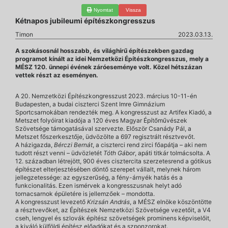
Nyomtat
Vissza
Kétnapos jubileumi építészkongresszus
Timon
2023.03.13.
A szokásosnál hosszabb, és világhírű építészekben gazdag
programot kínált az idei Nemzetközi Építészkongresszus, mely a
MÉSZ 120. ünnepi évének záróeseménye volt. Közel hétszázan
vettek részt az eseményen.
A 20. Nemzetközi Építészkongresszust 2023. március 10-11-én
Budapesten, a budai ciszterci Szent Imre Gimnázium
Sportcsarnokában rendezték meg. A kongresszust az Artifex Kiadó, a
Metszet folyóirat kiadója a 120 éves Magyar Építőművészek
Szövetsége támogatásával szervezte. Először Csanády Pál, a
Metszet főszerkesztője, üdvözölte a 697 regisztrált résztvevőt.
A házigazda,
Bérczi Bernát
, a ciszterci rend zirci főapátja – aki nem
tudott részt venni – üdvözletét
Tóth Gábor
, apáti titkár tolmácsolta. A
12. században létrejött, 900 éves cisztercita szerzetesrend a gótikus
építészet elterjesztésében döntő szerepet vállalt, melynek három
jellegzetessége: az egyszerűség, a fény-árnyék hatás és a
funkcionalitás. Ezen ismérvek a kongresszusnak helyt adó
tornacsarnok épületére is jellemzőek – mondotta.
A kongresszust levezető
Krizsán András
, a MÉSZ elnöke köszöntötte
a résztvevőket, az Építészek Nemzetközi Szövetsége vezetőit, a V4
cseh, lengyel és szlovák építész szövetségek prominens képviselőit,
a kiváló külföldi építész előadókat és a szponzorokat.