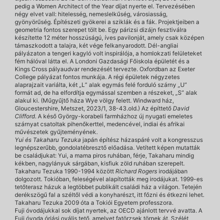
pedig a Women Architect of the Year díjat nyerte el. Tervezésében
négy elvet vall: hitelesség, nemeslelkűség, városiasság,
gyönyörűség. Építészeti gyökerei a sziklák és a fák. Projektjeiben a
geometria fontos szerepet tölt be. Egy párizsi dizájn fesztiválra
készítette 12 méter hosszúságú, íves pavilonját, amely csak középen
támaszkodott a talajra, két vége felkanyarodott. Dél-angliai
pályázaton a tengeri kagyló volt inspirálója, a homlokzati felületeket
fém hálóval látta el. A Londoni Gazdasági Főiskola épületét és a
Kings Cross pályaudvar rendezését tervezte. Oxfordban az Exeter
College pályázat fontos munkája. A régi épületek négyzetes
alaprajzait variálta, két „L” alak egymás felé forduló szárny „U”
formát ad, de ha elfordítja egymással szemben a részeket, „S” alak
alakul ki. (Műgyűjtő háza Wye völgy felett. Windward ház,
Gloucestershire, Metszet, 2023/1, 38-43.old.) Az építtető
David
Clifford
. A késő György-korabeli farmházhoz új nyugati emeletes
szárnyat csatoltak pihenőkerttel, medencével, indiai és afrikai
művészetek gyűjteményének.
Yui és Takaharu Tezuka
japán építész házaspáré volt a kongresszus
legnépszerűbb, gondolatébresztő előadása. Vetített képen mutatták
be családjukat: Yui, a mama piros ruhában, férje, Takaharu mindig
kékben, nagylányuk sárgában, kisfiuk zöld ruhában szerepelt.
Takaharu Tezuka 1990-1994 között
Richard Rogers
irodájában
dolgozott. Tokióban, feleségével alapították meg irodájukat. 1999-es
tetőterasz házuk a legtöbbet publikált családi ház a világon. Tetején
derékszögű fal a széltől védi a konyharészt, itt főzni és étkezni lehet.
Takaharu Tezuka 2009 óta a Tokiói Egyetem professzora.
Fuji óvodájukkal sok díjat nyertek, az OECD ajánlott tervvé avatta. A
Fuji óvoda óriási ovális tető, amelyet fatörzsek törnek át. Szélét