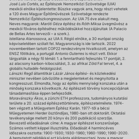
José Luis Cortés
, az Építészek Nemzetközi Szövetsége (UIA)
mexikói elnöke kijelentette: Büszke vagyok arra, hogy részt vehetek
a 120 éves Magyar Építőművészek Szövetsége rendezte
Nemzetközi Építészkongresszuson. Az UIA 75 éve alakult meg.
Neves magyarok:
Maróti Géza
építész és
Róth Miksa
üvegművész a
mexikói főváros építéséhez működésükkel hozzájárultak (A Palacio
de Bellas Artes tervezői – a szerk.).
Istelliana Atanossova
, az UIA II. Régió elnöke, a 30 európai ország
képviseletében szólalt fel. Magyarország is ide tartozik. 2022
novemberében tartott COP22 rendezvényre hivatkozott, amelyen az
ENSZ főtitkára, a portugál
Antonio Guterres
is részt vett. Ekkor
tárgyalták a négy fő témát: 1. a fenntartható fejlesztés 17 pontját, 2.
az alacsony karbon-kibocsátást, 3. az afrikai Zöld Fal tervet, 4. a
globális hulladék-feldolgozást.
Lánszki Regő
államtitkár
Lázár János
építési- és közlekedési
miniszter nevében üdvözölte a megjelenteket és megnyitotta a
kongresszust. Elmondta, hogy az építés mennyiségi korszaka után a
minőség korszaka következik. Az építészeti törvény koncepciójának
társadalmasítása éppen befejeződik.
Moravánszky Ákos
, a zürichi ETH professzora, tudományos kutatási
területe a 20. század építészettörténete, építészetelmélete. 1974-
ben végzett a Műegyetem Építész Karán. 1977-től a bécsi
Műegyetemen Herder ösztöndíjas, 1980-ban ott doktorált. Oktatási
tevékenysége mellett 20 könyv és 200 publikáció szerzője.
Bevezető előadásának címe: A magyar építészet korszerűsége.
Számos vetített képpel illusztrálta. Előadását 4 harmincéves
időszakra osztotta: 1900-1930; 1930-1960; 1960-1990; 1990-2020.
A bemutatott példákkal azt kívánta alátámasztani, hogy a magyar