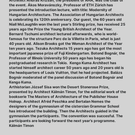
Architect András Krizsán, the president of AHA, was the chair of
the event. Ákos Moravánszky, Professor of ETH Zürich has
presented the introduction lecture, with title: Modernity of
Hungarian Architecture. The Association of Hungarian Architects
is celebrating its 120th anniversary. Our guest, the 60 years old
Níall McLaughlin won the last year’s Stirling prize, has received 25
years ago the Prize the Young British Architect of the Year.
Bernard Tschumi architect lectured afterwards, who is world-
famous for the structure Parc de la Villette in Paris, what is just
40 years old. Alison Brooks got the Woman Architect of the Year
ten years ago. Tezuka Architects 15 years ago has got the most
important japanese prize of Fuji Kindergarten. Botond Bognár, the
Professor of Illinois University 50 years ago has began his
postgraduated research in Tokio. Kengo Kuma Architect has
started himself architect career 50 years ago and 20 years old is
the headquarters of Louis Vuitton, that he had projected. Balázs
Bognár moderated of the panel discussion of Botond Bognár and
Kengo Kuma.
Arthistorian József Sisa won the Desert Stonerose Prize,
presented by Architect Kálmán Timon, for the editorial work of the
bookserie The Masters of Architecture of the Publisher House
Holnap. Architect Afréd Peschka and Bertalan Nemes the
designers of the gymnasium of the cistercian Grammar School
has introduced the building. Then the Architects guided in the
gymnasium the participants. The convention was succesful. The
participants are looking forward the next year’s programme.
Kálmán Timon