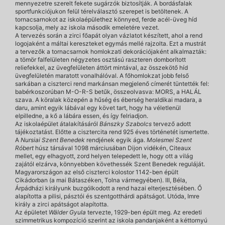
mennyezetre szerelt fekete sugárzók biztosítják. A bordásfalak
sportfunkciójukon felül térelválasztó szerepet is betöltenek. A
tornacsarnokot az iskolaépülethez könnyed, ferde acél-üveg híd
kapcsolja, mely az iskola második emeletére vezet.
A tervezés során a zirci főapát olyan vázlatot készített, ahol a rend
logojaként a máltai kereszteket egymás mellé rajzolta. Ezt a mustrát
a tervezők a tornacsarnok homlokzati dekorációjaként alkalmazták:
a tömör falfelületen négyzetes osztású raszteren domborított
reliefekkel, az üvegfelületen áttört mintával, az összekötő híd
üvegfelületén maratott vonalhálóval. A főhomlokzat jobb felső
sarkában a ciszterci rend markánsan megjelenő címerét tüntették fel:
babérkoszorúban M-O-R-S betűk, összeolvasva: MORS, a HALÁL
szava. A köralak közepén a hűség és éberség heraldikai madara, a
daru, amint egyik lábával egy követ tart, hogy ha véletlenül
elpilledne, a kő a lábára essen, és így felriadjon.
Az iskolaépület átalakításáról
Bánszky Szabolcs
tervező adott
tájékoztatást. Előtte a cisztercita rend 925 éves történetét ismertette.
A
Nursiai Szent Benedek
rendjének egyik ága.
Molesmei Szent
Róbert
húsz társával 1098 márciusában Dijon vidékén, Citeaux
mellet, egy elhagyott, zord helyen telepedett le, hogy ott a világ
zajától elzárva, könnyebben követhessék Szent Benedek reguláját.
Magyarországon az első ciszterci kolostor 1142-ben épült
Cikádorban (a mai Bátaszéken, Tolna vármegyében). III, Béla,
Árpádházi királyunk buzgólkodott a rend hazai elterjesztésében. Ő
alapította a pilisi, pásztói és szentgotthárdi apátságot. Utóda, Imre
király a zirci apátságot alapította.
Az épületet
Wälder Gyula
tervezte, 1929-ben épült meg. Az eredeti
szimmetrikus kompozíció szerint az iskola pandanjaként a kéttornyú