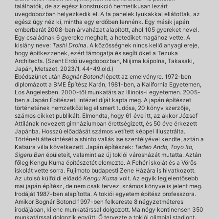
találhatók, de az egész konstrukció hermetikusan lezárt
üvegdobozban helyezkedik el. A fa panelek lyukakkal ellátottak, az
egész úgy néz ki, mintha egy erdőben lennénk. Egy másik japán
emberbarát 2008-ban árvaházat alapított, ahol 105 gyereket nevel.
Egy családnak 6 gyereke meghalt, a hetediket magához vette. A
kislány neve:
Tashi Drolna
. A közösségnek nincs kellő anyagi ereje,
hogy építkezzenek, ezért támogatja és segíti őket a Tezuka
Architects. (Szent Erdő üvegdobozban, Niijima kápolna, Takasaki,
Japán, Metszet, 2023/1, 44-49.old.)
Ebédszünet után
Bognár Botond
lépett az emelvényre. 1972-ben
diplomázott a BME Építész Karán, 1981-ben, a Kalifornia Egyetemen,
Los Angelesben. 2000-től munkatárs az Illinois-i egyetemen. 2005-
ben a Japán Építészeti Intézet díját kapta meg. A japán építészet
történetének nemzetközileg elismert tudósa, 20 könyv szerzője,
számos cikket publikált. Elmondta, hogy 61 éve itt, az akkor József
Attilának nevezett gimnáziumban érettségizett, és 50 éve érkezett
Japánba. Hosszú előadását számos vetített képpel illusztrálta.
Történeti áttekintését a shinto vallás Ise szentélyével kezdte, aztán a
Katsura villa következett. Japán építészek:
Tadao Ando, Toyo Ito,
Sigeru Ban
épületeit, valamint az új tokiói városházát mutatta. Aztán
főleg Kengu Kuma építészetét elemezte. A Fehér iskolát és a Vörös
iskolát vette sorra. Fujimoto budapesti Zene Házára is hivatkozott.
Az utolsó külföldi előadó
Kengu Kuma
volt. Az egyik legjelentősebb
mai japán építész, de nem csak tervez, számos könyve is jelent meg.
Irodáját 1987-ben alapította. A tokiói egyetem építész professzora.
Amikor Bognár Botond 1997-ben felkereste 8 négyzetméteres
irodájában, kilenc munkatárssal dolgozott. Ma négy kontinensen 350
munkatárssal dolgozik együtt. Ő tervezte a tokiói olimpiai stadiont.