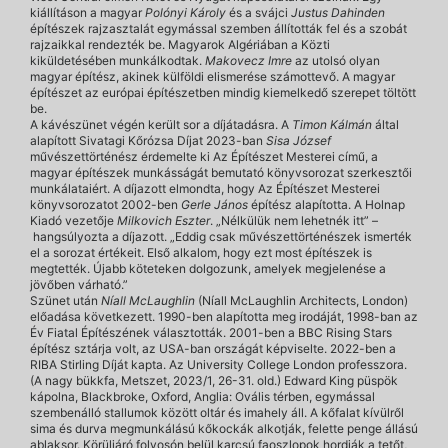
kiállításon a magyar
Polónyi Károly
és a svájci
Justus Dahinden
építészek rajzasztalát egymással szemben állították fel és a szobát
rajzaikkal rendezték be. Magyarok Algériában a Közti
kiküldetésében munkálkodtak.
Makovecz Imre
az utolsó olyan
magyar építész, akinek külföldi elismerése számottevő. A magyar
építészet az európai építészetben mindig kiemelkedő szerepet töltött
be.
A kávészünet végén került sor a díjátadásra. A
Timon Kálmán
által
alapított Sivatagi Kőrózsa Díjat 2023-ban
Sisa József
művészettörténész érdemelte ki Az Építészet Mesterei című, a
magyar építészek munkásságát bemutató könyvsorozat szerkesztői
munkálataiért. A díjazott elmondta, hogy Az Építészet Mesterei
könyvsorozatot 2002-ben
Gerle János
építész alapította. A Holnap
Kiadó vezetője
Milkovich Eszter
. „Nélkülük nem lehetnék itt” –
hangsúlyozta a díjazott. „Eddig csak művészettörténészek ismerték
el a sorozat értékeit. Első alkalom, hogy ezt most építészek is
megtették. Újabb köteteken dolgozunk, amelyek megjelenése a
jövőben várható.”
Szünet után
Níall McLaughlin
(Níall McLaughlin Architects, London)
előadása következett. 1990-ben alapította meg irodáját, 1998-ban az
Év Fiatal Építészének választották. 2001-ben a BBC Rising Stars
építész sztárja volt, az USA-ban országát képviselte. 2022-ben a
RIBA Stirling Díját kapta. Az University College London professzora.
(A nagy bükkfa, Metszet, 2023/1, 26-31. old.) Edward King püspök
kápolna, Blackbroke, Oxford, Anglia: Ovális térben, egymással
szembenálló stallumok között oltár és imahely áll. A kőfalat kívülről
sima és durva megmunkálású kőkockák alkotják, felette penge állású
ablaksor. Körüljáró folyosón belül karcsú faoszlopok hordják a tetőt,