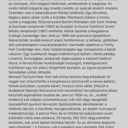
az oszlopok, mint elágazó fatörzsek, emelkednek a magasba. Az
ovális térből kiágazik egy kisebb zsebtér, az apácák éneklő-imatere.
Szemben vele a tabernákulum fülkéje található. Egy tölcséres,
téglány alakú ablak nyílik a külsőbe. Ellenkező oldalon a torony
nyúlik a magasba. Előzményként Bernini Rómában álló Sant’ Andrea
al Quirinale templomát (1661) és
Rudolph Schwarz
frankfurti Szent
Mihály templomát (1961) említette. Másik épülete a Magdalena
College Cambridge-ben, ahol az 1686-ból származó épületrészt
fejlesztették tovább kereszt alakú tetőformával, a lalibelai, gödörben
álló sziklatemplom visszahatásaként. Harmadik objektum a Trinity
Hall Cambridge-ben, mely tulajdonképpen egy zenepavilon a belső
udvaron. Egy kastélynál magas kilátótornyot épített. Utolsó példája
Limerick, Írországban, amelynek rögbicsapata a nemzeti tradíció
része. A tervezőiroda munkásságát összegző, katalógusszerű
kiállításon egy kör alakú, forgatható asztalon, az egyes projektek
famodelljei voltak láthatók.
Bernard Tschumi
New York-ból online tartotta meg előadását. Itt
reggel van, köszöntötte a kongresszus résztvevőit a neves építész,
fekete pulcsiban, nyakára tekert, hosszú vörös sállal. Először a
budapesti Néprajzi Múzeumra kiírt nemzetközi tervpályázatra általa
készített elgondolást mutatta be, ahol az 1956-os, ún. „acélék”
emlékmű két oldalán szimmetrikusan, két-két négy hengerből
összeállított pavilont tervezett. Építészetének alkotóelemei: a
történés (akció), a háztömb, mozgásvektorok, az épület-koncepció
materializációja. A párizsi Parc de la Villette tervpályázaton nyert
különálló vörös alakzatokkal, 55 hektár, 550 000 négyzetméter
területen, sok avult épület bontása helyén. Ez az alkotása alapozta
meg világhírét. La Fresnoy-nál a meglévő apró épületek fölé óriási