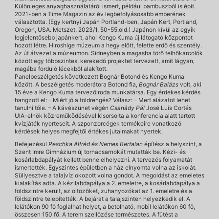
Különleges anyaghasználatáról ismert, például bambuszból is épít.
2021-ben a Time Magazin az év legbefolyásosabb emberének
választotta. (Egy kertnyi Japán Portland-ben, Japán Kert, Portland,
Oregon, USA. Metszet, 2023/1, 50-55.old.) Japánon kívül az egyik
legjelentősebb japánkert, ahol Kengo Kuma új látogató központot
hozott létre. Hiroshige múzeum a hegy előtt, felette erdő és szentély.
Az út átvezet a múzeumon. Sidneyben a magasba törő felhőkarcolók
között egy többszintes, kerekedő projektet tervezett, amit lágyan,
magába forduló lécekből alakított.
Panelbeszélgetés következett Bognár Botond és Kengo Kuma
között. A beszélgetés moderátora Botond fia,
Bognár Balázs
volt, aki
15 éve a Kengo Kuma tervezőiroda munkatársa. Egy érdekes kérdés
hangzott el: – Miért jó a földrengés? Válasz: – Mert alázatot lehet
tanulni tőle. – A kávészünet végén
Csanády Pál
José Luis Cortés
UIA-elnök közreműködésével kisorsolta a konferencia alatt tartott
kvízjáték nyerteseit. A szponzorcégek termékeire vonatkozó
kérdések helyes megfejtői értékes jutalmakat nyertek.
Befejezésül
Peschka Alfréd és Nemes Bertalan
építész a helyszínt, a
Szent Imre Gimnázium új tornacsarnokát mutatták be. Kézi- és
kosárlabdapályát kellett benne elhelyezni. A tervezés folyamatát
ismertették. Egyszintes épületben a ház elnyomta volna az iskolát.
Süllyesztve a talajvíz okozott volna gondot. A megoldást az emeletes
kialakítás adta. A kézilabdapálya a 2. emeletre, a kosárlabdapálya a
földszintre került, az öltözőket, zuhanyozókat az 1. emeletre és a
földszintre telepítették. A bejárat a talajszinten helyezkedik el. A
lelátókon 90 fő foglalhat helyet, a betolható, mobil lelátókon 60 fő,
összesen 150 fő. A terem szellőzése természetes. A fűtést a