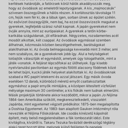
kerítések határolják, a fatörzsek körül hálók akadályozzák meg,
hogy az óvodások az emeletről lepotyogjanak. A kis „majmocskák”
szívesen összegyűlnek a hálós részen. A korlátosztás távolsága 11
cm, fejük nem fér ki, de a lábuk igen, sorban ülnek az épület szélén.
Az esővizet összegyűjtik, nem baj, ha ezzel összevizezik magukat a
gyerekek, legfeljebb száraz ruhát kapnak. A japán gyerekeket nem
óvják annyira, mint az európaiakat. A gyerekek a tetőn körbe-
karikába száguldanak, jól elfáradnak. Négyzetes, rozsdamentes acél
mosdót alkottak, két csappal. Az óvodások egymással szemben
állhatnak, kézmosás közben beszélgethetnek, barátságokat
alakíthatnak ki. Az óvoda belmagassága kevesebb mint 3 méter, ami
nem szabályos, de a gyerekeknek jobb így. Alul a helyiségeket
tolóajtók választják el egymástól, amelyek úgy tologathatók, mint a
játék-vonatok. A feljárat lépcsőfokai az ülőhelyek. Egy kisebb
nyelvtanulási pavilonban az egymás fölötti alacsony födémek közé
be lehet bújni, kuckó játék helyeket alakítottak ki. Az óvodásoknak
szabad a WC papírt letekerni és azzal játszani. Egy másik óvoda
esetében 12 darab, különböző méretű ernyőt csatlakoztattak
egymáshoz a papír ernyők mintájára, a középen létesített vízfelület
mélysége maximum 30 centiméter, a kis fiókák nem tudnak elmerülni.
Másik projektjük története akkor kezdődött, mikor a japán
Jo Niijima
1864-ben Amerikába szökött, megkeresztelkedett, visszatért
Japánba, mint egyetemet végzett prédikátor. 1875-ben megalapította
a Doshisa Egyetemet. Az 1983-ban alapított Gauken intézményt róla
nevezték el Niijima Főiskolának. Ide csodás kinézetű kápolnát
épített, mely belső megjelenésében a fák lombozatát idézi. Este
kivilágítva, kívülről is. Takaru Tezuka favázból derékszögű téglány
alakú teret hozott létre, melynek külső felületen fa panelek