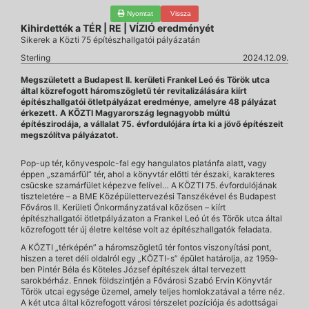
Nyomtat
Vissza
Kihirdették a TÉR | RE | VÍZIÓ eredményét
Sikerek a Közti 75 építészhallgatói pályázatán
Sterling
2024.12.09.
Megszületett a Budapest II. kerületi Frankel Leó és Török utca
által közrefogott háromszögletű tér revitalizálására kiírt
építészhallgatói ötletpályázat eredménye, amelyre 48 pályázat
érkezett. A KÖZTI Magyarország legnagyobb múltú
építészirodája, a vállalat 75. évfordulójára írta ki a jövő építészeit
megszólítva pályázatot.
Pop-up tér, könyvespolc-fal egy hangulatos platánfa alatt, vagy
éppen „szamárfül” tér, ahol a könyvtár előtti tér északi, karakteres
csücske szamárfület képezve felível… A KÖZTI 75. évfordulójának
tiszteletére – a BME Középülettervezési Tanszékével és Budapest
Főváros II. Kerületi Önkormányzatával közösen – kiírt
építészhallgatói ötletpályázaton a Frankel Leó út és Török utca által
közrefogott tér új életre keltése volt az építészhallgatók feladata.
A KÖZTI „térképén” a háromszögletű tér fontos viszonyítási pont,
hiszen a teret déli oldalról egy „KÖZTI-s” épület határolja, az 1959-
ben Pintér Béla és Köteles József építészek által tervezett
sarokbérház. Ennek földszintjén a Fővárosi Szabó Ervin Könyvtár
Török utcai egysége üzemel, amely teljes homlokzatával a térre néz.
A két utca által közrefogott városi térszelet pozíciója és adottságai