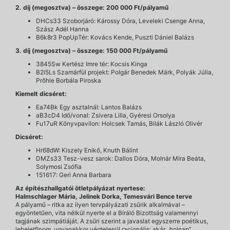
2. díj (megosztva) – összege: 200 000 Ft/pályamű
DHCs33 Szoborjáró: Károssy Dóra, Leveleki Csenge Anna,
Szász Adél Hanna
B6k8r3 PopUpTér: Kovács Kende, Puszti Dániel Balázs
3. díj (megosztva) – összege: 150 000 Ft/pályamű
3845Sw Kertész Imre tér: Kocsis Kinga
B2i5Ls Szamárfül projekt: Polgár Benedek Márk, Polyák Júlia,
Prőhle Borbála Piroska
Kiemelt dicséret:
Ea74Bk Egy asztalnál: Lantos Balázs
aB3cD4 Idő/vonal: Zsivera Lilla, Gyéresi Orsolya
Fu17uR Könyvpavilon: Holcsek Tamás, Bilák László Olivér
Dicséret:
Hr68dW: Kiszely Enikő, Knuth Bálint
DMZs33 Tesz-vesz sarok: Dallos Dóra, Molnár Míra Beáta,
Solymosi Zsófia
151617: Geri Anna Barbara
Az építészhallgatói ötletpályázat nyertese:
Halmschlager Mária, Jelinek Dorka, Temesvári Bence terve
A pályamű – ritka az ilyen tervpályázati zsűrik alkalmával –
egyöntetűen, vita nélkül nyerte el a Bíráló Bizottság valamennyi
tagjának szimpátiáját. A zsűri szerint a javaslat egyszerre poétikus,
leheletfinom, ugyanakkor végtelenül racionális: akár „holnap”