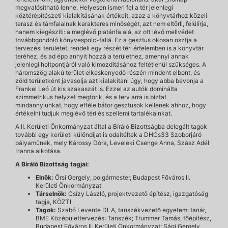
megvalósítható lenne. Helyesen ismeri fel a tér jelenlegi
köztérépítészeti kialakításának értékeit, azaz a könyvtárhoz közeli
terasz és támfalainak karakteres minőségét, azt nem eltörli, felülírja,
hanem kiegészíti: a meglévő platánfa alá, az ott lévő mellvédet
továbbgondoló könyvespolc-fallá. Ez a gesztus okosan osztja a
tervezési területet, rendeli egy részét téri értelemben is a könyvtár
teréhez, és ad épp annyit hozzá a területhez, amennyi annak
jelenlegi holtpontjáról való kimozdításához feltétlenül szükséges. A
háromszög alakú terület elkeskenyedő részén mindent elbont, és
zöld területként javasolja azt kialakítani úgy, hogy abba bevonja a
Frankel Leó út kis szakaszát is. Ezzel az autók dominálta
szimmetrikus helyzet megtörik, és a terv arra is bíztat
mindannyiunkat, hogy efféle bátor gesztusok kellenek ahhoz, hogy
értékelni tudjuk meglévő téri és szellemi tartalékainkat.
A II. Kerületi Önkormányzat által a Bíráló Bizottságba delegált tagok
további egy kerületi különdíjat is odaítéltek a DHCs33 Szoborjáró
pályaműnek, mely Károssy Dóra, Leveleki Csenge Anna, Szász Adél
Hanna alkotása.
A Bíráló Bizottság tagjai:
Elnök:
Őrsi Gergely, polgármester, Budapest Főváros II.
Kerületi Önkormányzat
Társelnök:
Csízy László, projektvezető építész, igazgatóság
tagja, KÖZTI
Tagok:
Szabó Levente DLA, tanszékvezető egyetemi tanár,
BME Középülettervezési Tanszék; Trummer Tamás, főépítész,
Budapest Főváros II. Kerületi Önkormányzat; Sági Gergely