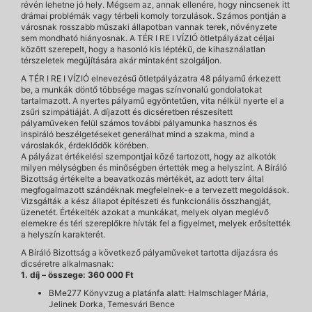
révén lehetne jó hely. Mégsem az, annak ellenére, hogy nincsenek itt
drámai problémák vagy térbeli komoly torzulások. Számos pontján a
városnak rosszabb műszaki állapotban vannak terek, növényzete
sem mondható hiányosnak. A TÉR I RE I VÍZIÓ ötletpályázat céljai
között szerepelt, hogy a hasonló kis léptékű, de kihasználatlan
térszeletek megújítására akár mintaként szolgáljon.
A TÉR I RE I VÍZIÓ elnevezésű ötletpályázatra 48 pályamű érkezett
be, a munkák döntő többsége magas színvonalú gondolatokat
tartalmazott. A nyertes pályamű egyöntetűen, vita nélkül nyerte el a
zsűri szimpátiáját. A díjazott és dicséretben részesített
pályaműveken felül számos további pályamunka hasznos és
inspiráló beszélgetéseket generálhat mind a szakma, mind a
városlakók, érdeklődők körében.
A pályázat értékelési szempontjai közé tartozott, hogy az alkotók
milyen mélységben és minőségben értették meg a helyszínt. A Bíráló
Bizottság értékelte a beavatkozás mértékét, az adott terv által
megfogalmazott szándéknak megfelelnek-e a tervezett megoldások.
Vizsgálták a kész állapot építészeti és funkcionális összhangját,
üzenetét. Értékelték azokat a munkákat, melyek olyan meglévő
elemekre és téri szereplőkre hívták fel a figyelmet, melyek erősítették
a helyszín karakterét.
A Bíráló Bizottság a következő pályaműveket tartotta díjazásra és
dicséretre alkalmasnak:
1. díj – összege: 360 000 Ft
BMe277 Könyvzug a platánfa alatt: Halmschlager Mária,
Jelinek Dorka, Temesvári Bence