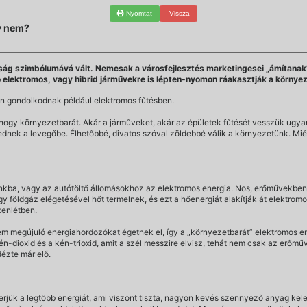
Nyomtat
Vissza
y nem?
g szimbólumává vált. Nemcsak a városfejlesztés marketingesei „ámítanak” m
ó elektromos, vagy hibrid járművekre is lépten-nyomon ráakasztják a környez
an gondolkodnak például elektromos fűtésben.
, hogy környezetbarát. Akár a járműveket, akár az épületek fűtését vesszük ugya
k a levegőbe. Élhetőbbé, divatos szóval zöldebbé válik a környezetünk. Miér
kba, vagy az autótöltő állomásokhoz az elektromos energia. Nos, erőművekben ál
y földgáz elégetésével hőt termelnek, és ezt a hőenergiát alakítják át elektromo
zenlétben.
em megújuló energiahordozókat égetnek el, így a „környezetbarát” elektromos en
dioxid és a kén-trioxid, amit a szél messzire elvisz, tehát nem csak az erőmű
dézte már elő.
jük a legtöbb energiát, ami viszont tiszta, nagyon kevés szennyező anyag kele