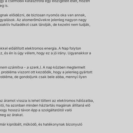
 a csernobili katasztrófa egy elszigetelt eset, hiszen
g is.
 fognak előidézni, de biztosan nyomós oka van annak,
tárgyalások. Az atomerőművekre jelenleg nagyon nagy
oaktív hulladékot csak tárolják, de kezelni nem tudják,
kel előállított elektromos energia. A Nap folyton
, és én is úgy vélem, hogy ez a jó irány. Ugyanakkor a
t nem számítva - a szerk.)
. A nap közben megtermelt
 probléma viszont ott kezdődik, hogy a jelenleg gyártott
obléma, de gondoljunk csak bele abba, mennyi ilyen
 áramot vissza is lehet tölteni az elektromos hálózatba,
ató, ha azonban minden háztartás magának állítaná elő
hogy hosszú távon épp a szolgáltatótól való
meg az árakat.
már kipróbált, működő, és hatékonynak bizonyuló