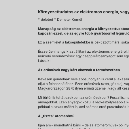
Környezettudatos az elektromos energia, vag
*_deleted_*_Demeter Kornél
Manapság az elektromos energia a környezettudatossá
kapcsán ezzel, de az egyre több gyártósorról legurul
Ez a szemlélet a lakóépületekbe is bekúszott mára, sok
Ésszerűen hangzik azt állítani az elektromos energiáról
működő berendezések egy csepp károsanyagot sem egedne
Lássuk:
Az erőművek nagy kárt okoznak a természetben
Kevesen gondolnak bele abba, hogyan is kerül a lakásain
eljut a felhasználóhoz. Ezen erőművek szén, gázolaj, vag
Magyarországon 28 (!) ilyen erőmű üzemel, vagy áll kés
Mi történik tehát ezekben az erőművekben? Fosszilis, n
anyagokkal. Ezen anyagok közül a legveszélyesebb a kén-
például a savas esőért is, ami számos erdő pusztulását i
A „tiszta” atomerőmű
Igen ám – mondhatná bárki – de az atomerőművekből nyer