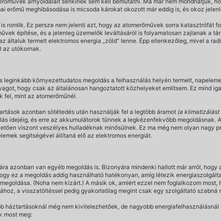
merőművek árnyoldalait senkinek sem kell bemutatni. Ma már nem mondhatjuk, hogy
mai erőmű meghibásodása is micsoda károkat okozott már eddig is, és okoz jelenle
l is romlik. Ez persze nem jelenti azt, hogy az atomerőművek sorra katasztrófát
művek építése, és a jelenleg üzemelők leváltásáról is folyamatosan zajlanak a 
általuk termelt elektromos energia „zöld” lenne. Épp ellenkezőleg, mivel a radi
l az utókornak.
és leginkább környezettudatos megoldás a felhasználás helyén termelt, napelemek
agot, hogy csak az általánosan hangoztatott közhelyeket említsem. Ez mind igaz
 fel, mint az atomerőműnél.
ztartások azonban sötétedés után használják fel a legtöbb áramot
(a klimatizálás
nálás idejéig, és erre az akkumulátorok tűnnek a legkézenfekvőbb megoldásnak. A
etően viszont veszélyes hulladéknak minősülnek. Ez ma még nem olyan nagy pr
emek segítségével állítaná elő az elektromos energiát.
a azonban van egyéb megoldás is. Bizonyára mindenki hallott már arról, hogy az
 hogy ez a megoldás addig használható hatékonyan, amíg létezik energiaszolgált
 megoldása. (Noha nem kizárt.) A másik ok, amiért ezzel nem foglalkozom most, 
oz, a visszatöltéssel pedig gyakorlatilag megint csak egy szolgáltató szabná 
b háztartásoknál még nem kivitelezhetőek, de nagyobb energiafelhasználásnál 
k most meg: