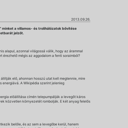
2013.09.26.
inket a villamos- és trolihálózatok bővítése
etbarát jelzőt.
nis alapul, azonnal világossá válik, hogy az árammal
t érezhető mégis az aggodalom a fenti soraimból?
lítják elő, ahonnan hosszú utat kell megtennie, mire
s energiává. A Wikipédia szerint jelenleg
ergia előállítása címén telepumpálják a levegőt káros
vek közvetlen környezetét rombolják. E két anyag felelős
tkezik belőle, és az sem a levegőbe kerül, hanem