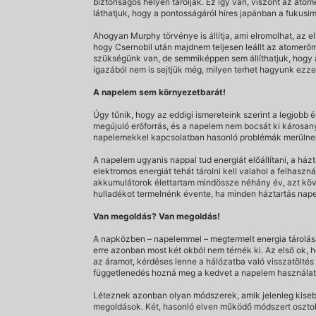
biztonságos helyen tárolják. Ez így van, viszont az ato
láthatjuk, hogy a pontosságáról híres japánban a fukusi
Ahogyan Murphy törvénye is állítja, ami elromolhat, az e
hogy Csernobil után majdnem teljesen leállt az atomerő
szükségünk van, de semmiképpen sem állíthatjuk, hogy az 
igazából nem is sejtjük még, milyen terhet hagyunk ezze
A napelem sem környezetbarát!
Úgy tűnik, hogy az eddigi ismereteink szerint a legjobb 
megújuló erőforrás, és a napelem nem bocsát ki károsany
napelemekkel kapcsolatban hasonló problémák merülnek
A napelem ugyanis nappal tud energiát előállítani, a há
elektromos energiát tehát tárolni kell valahol a felhasz
akkumulátorok élettartam mindössze néhány év, azt köv
hulladékot termelnénk évente, ha minden háztartás napel
Van megoldás? Van megoldás!
A napközben – napelemmel – megtermelt energia tárolásár
erre azonban most két okból nem térnék ki. Az első ok,
az áramot, kérdéses lenne a hálózatba való visszatöltés
függetlenedés hozná meg a kedvet a napelem használatáh
Léteznek azonban olyan módszerek, amik jelenleg kiseb
megoldások. Két, hasonló elven működő módszert oszto