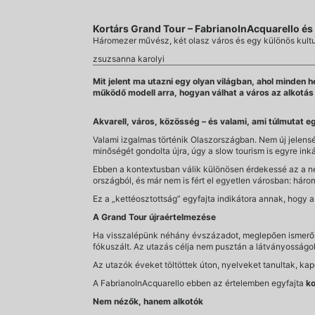
Kortárs Grand Tour – FabrianoInAcquarello és 
Háromezer művész, két olasz város és egy különös kultur
zsuzsanna karolyi
Mit jelent ma utazni egy olyan világban, ahol minden
működő modell arra, hogyan válhat a város az alkotás
Akvarell, város, közösség – és valami, ami túlmutat e
Valami izgalmas történik Olaszországban. Nem új jelens
minőségét gondolta újra, úgy a slow tourism is egyre in
Ebben a kontextusban válik különösen érdekessé az a n
országból, és már nem is fért el egyetlen városban: hár
Ez a „kettéosztottság” egyfajta indikátora annak, hogy a fe
A Grand Tour újraértelmezése
Ha visszalépünk néhány évszázadot, meglepően ismerős mi
fókuszált. Az utazás célja nem pusztán a látványosságo
Az utazók éveket töltöttek úton, nyelveket tanultak, ka
A FabrianoInAcquarello ebben az értelemben egyfajta
ko
Nem nézők, hanem alkotók