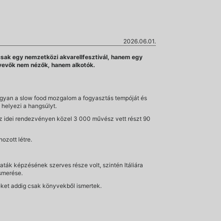
2026.06.01.
mcsak egy nemzetközi akvarellfesztivál, hanem egy
ztvevők nem nézők, hanem alkotók.
hogyan a slow food mozgalom a fogyasztás tempóját és
 helyezi a hangsúlyt.
z idei rendezvényen közel 3 000 művész vett részt 90
hozott létre.
ták képzésének szerves része volt, szintén Itáliára
ismerése.
eket addig csak könyvekből ismertek.