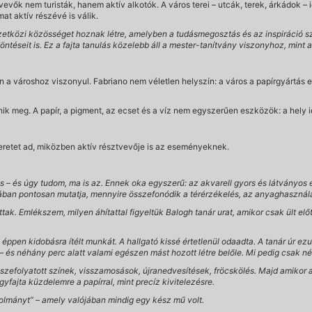
vevők nem turisták, hanem aktív alkotók. A város terei – utcák, terek, árkádok –
mat aktív részévé is válik.
etközi közösséget hoznak létre, amelyben a tudásmegosztás és az inspiráció s
öntéseit is. Ez a fajta tanulás közelebb áll a mester-tanítvány viszonyhoz, mint 
 városhoz viszonyul. Fabriano nem véletlen helyszín: a város a papírgyártás eg
nik meg. A papír, a pigment, az ecset és a víz nem egyszerűen eszközök: a hely i
 keretet ad, miközben aktív résztvevője is az eseményeknek.
 – és úgy tudom, ma is az. Ennek oka egyszerű: az akvarell gyors és látványos e
jában pontosan mutatja, mennyire összefonódik a térérzékelés, az anyaghasznál
ak. Emlékszem, milyen áhítattal figyeltük Balogh tanár urat, amikor csak ült elő
 éppen kidobásra ítélt munkát. A hallgató kissé értetlenül odaadta. A tanár úr ez
 – és néhány perc alatt valami egészen mást hozott létre belőle. Mi pedig csak n
szefolyatott színek, visszamosások, újranedvesítések, fröcskölés. Majd amikor a
yfajta küzdelemre a papírral, mint precíz kivitelezésre.
olmányt” – amely valójában mindig egy kész mű volt.