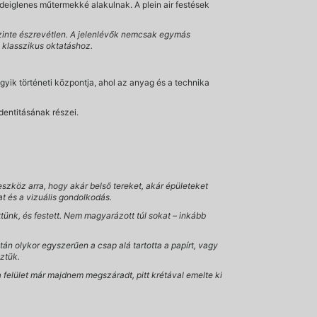
 ideiglenes műtermekké alakulnak. A plein air festések
zinte észrevétlen. A jelenlévők nemcsak egymás
a klasszikus oktatáshoz.
yik történeti központja, ahol az anyag és a technika
dentitásának részei.
szköz arra, hogy akár belső tereket, akár épületeket
at és a vizuális gondolkodás.
ttünk, és festett. Nem magyarázott túl sokat – inkább
után olykor egyszerűen a csap alá tartotta a papírt, vagy
éztük.
 felület már majdnem megszáradt, pitt krétával emelte ki