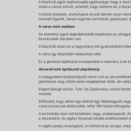
A fesztivál egyik legfontosabb sajátossága, hogy a részt
során a városi szövet, amellett, hogy hátteret ad, a folya
A közös festések, workshopok és esti demók olyan nemz
munkáit figyelik, hanem egymás technikáit, gesztusait, d
A város mint médium
Az esemény egyik legérdekesebb aspektusa az, ahogyan a
évszázadok óta jelen van.
A fesztivál során ez a hagyomány élő gyakorlatként jele
A város így díszletből médiummá válik.
Ez a gondolat építészeti szempontból is releváns: a tér
Akvarell mint építészeti alapélmény
A műegyetemi építészképzés része volt az akvarellfestés
jelenítsünk meg. Elsőre talán meglepőnek tűnik, de való
Engem Balogh István „Tuta” és Zalakovács József tanított
mutatta.
Előfordult, hogy elkért egy diáktól egy félbehagyott vagy
vizes szivaccsal átdörzsölte, néha 180 fokkal elforgatta
A technikája nem volt kíméletes: nagy, szabad pacák, ös
a részleteket. Az egész folyamat inkább emlékeztetett eg
A végén pedig versengtünk, ki kérheti el az aznapi „máz