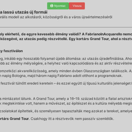
Nyomtat
Vissza
a lassú utazás új formái
ális modell az alkotásról, közösségről és a város újraértelmezéséről
 hely elérhető, de egyre kevesebb élmény valódi? A FabrianoInAcquarello ne
 közegévé, az utazás pedig részvétellé. Egy kortárs Grand Tour, ahol a rés
gy fesztiválon
ég, inkább egy hosszabb folyamat újabb állomása: az utazás újradefiniálása. A
kább az élmény mélységére, a helyhez való kapcsolódásra és az aktív részvételre
emzetközi akvarellközösség, amely minden évben Olaszországban találkozik. A
om napig Bologna, majd három napig Fabriano adott otthont a programoknak.
sztivál túlnőtt eredeti keretein – és ezzel együtt új típusú kulturális jelenséget 
ntázatot látunk. A Grand Tour, amely a 16–19. század között a fiatal arisztokra
k megtekintése volt, hanem a művészet, az építészet és a kultúra mélyebb meg
pcsolatokat építettek, és személyesen tapasztalták meg azokat a tereket, amely
rtárs Grand Tour
. Csakhogy itt a résztvevők nem passzív szemlélők.