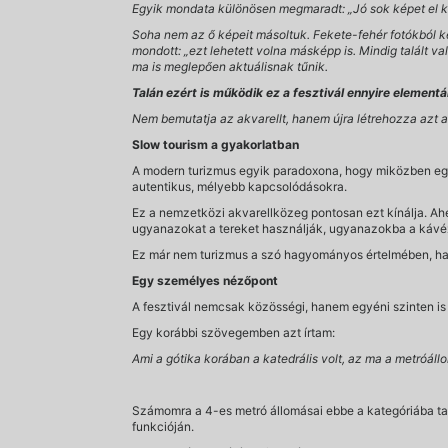
Egyik mondata különösen megmaradt: „Jó sok képet el kell
Soha nem az ő képeit másoltuk. Fekete-fehér fotókból ke
mondott: „ezt lehetett volna másképp is. Mindig talált va
ma is meglepően aktuálisnak tűnik.
Talán ezért is működik ez a fesztivál ennyire elementá
Nem bemutatja az akvarellt, hanem újra létrehozza azt 
Slow tourism a gyakorlatban
A modern turizmus egyik paradoxona, hogy miközben egyre
autentikus, mélyebb kapcsolódásokra.
Ez a nemzetközi akvarellközeg pontosan ezt kínálja. Ahe
ugyanazokat a tereket használják, ugyanazokba a kávézó
Ez már nem turizmus a szó hagyományos értelmében, 
Egy személyes nézőpont
A fesztivál nemcsak közösségi, hanem egyéni szinten is je
Egy korábbi szövegemben azt írtam:
Ami a gótika korában a katedrális volt, az ma a metróállo
Számomra a 4-es metró állomásai ebbe a kategóriába tart
funkcióján.