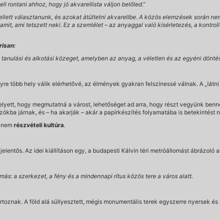
 rontani ahhoz, hogy jó akvarellista váljon belőled.”
llett választanunk, és azokat átültetni akvarellbe. A közös elemzések során ne
lamit, ami tetszett neki. Ez a szemlélet – az anyaggal való kísérletezés, a kontro
risan:
a tanulási és alkotási közeget, amelyben az anyag, a véletlen és az egyéni dö
 több hely válik elérhetővé, az élmények gyakran felszínessé válnak. A „látni 
lyett, hogy megmutatná a várost, lehetőséget ad arra, hogy részt vegyünk benne
kba járnak, és – ha akarják – akár a papírkészítés folyamatába is betekintést 
hanem
részvételi kultúra
.
lentős. Az idei kiállításon egy, a budapesti Kálvin téri metróállomást ábrázoló a
más: a szerkezet, a fény és a mindennapi rítus közös tere a város alatt.
oznak. A föld alá süllyesztett, mégis monumentális terek egyszerre nyersek és p