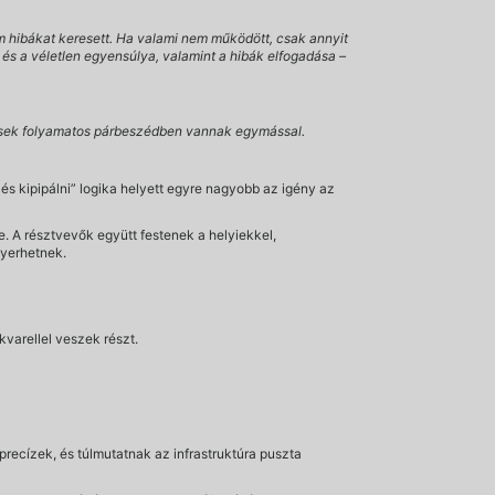
m hibákat keresett. Ha valami nem működött, csak annyit
ll és a véletlen egyensúlya, valamint a hibák elfogadása –
ntések folyamatos párbeszédben vannak egymással.
és kipipálni” logika helyett egyre nagyobb az igény az
. A résztvevők együtt festenek a helyiekkel,
nyerhetnek.
kvarellel veszek részt.
recízek, és túlmutatnak az infrastruktúra puszta