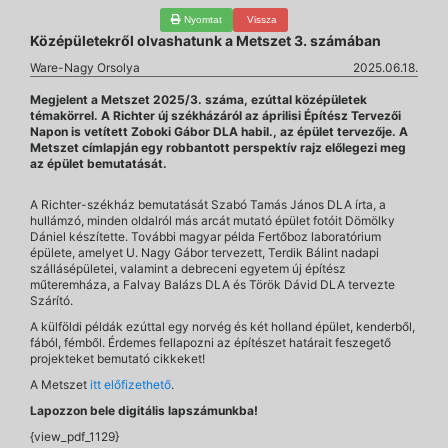
Nyomtat
Vissza
Középületekről olvashatunk a Metszet 3. számában
Ware-Nagy Orsolya
2025.06.18.
Megjelent a Metszet 2025/3. száma, ezúttal középületek
témakörrel. A Richter új székházáról az áprilisi Építész Tervezői
Napon is vetített Zoboki Gábor DLA habil., az épület tervezője. A
Metszet címlapján egy robbantott perspektív rajz előlegezi meg
az épület bemutatását.
A Richter-székház bemutatását Szabó Tamás János DLA írta, a
hullámzó, minden oldalról más arcát mutató épület fotóit Dömölky
Dániel készítette. További magyar példa Fertőboz laboratórium
épülete, amelyet U. Nagy Gábor tervezett, Terdik Bálint nadapi
szállásépületei, valamint a debreceni egyetem új építész
műteremháza, a Falvay Balázs DLA és Török Dávid DLA tervezte
Szárító.
A külföldi példák ezúttal egy norvég és két holland épület, kenderből,
fából, fémből. Érdemes fellapozni az építészet határait feszegető
projekteket bemutató cikkeket!
A Metszet
itt előfizethető
.
Lapozzon bele digitális lapszámunkba!
{view_pdf_1129}