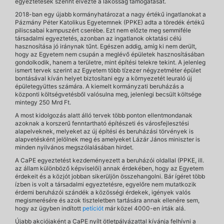
egyeztetések szerint élvezte a lakosság támogatását.
2018-ban egy újabb kormányhatározat a nagy értékű ingatlanokat a
Pázmány Péter Katolikus Egyetemnek (PPKE) adta a töredék értékű
piliscsabai kampuszért cserébe. Ezt nem előzte meg semmiféle
társadalmi egyeztetés, azonban az ingatlanok oktatási célú
hasznosítása jó iránynak tűnt. Egészen addig, amíg ki nem derült,
hogy az Egyetem nem csupán a meglévő épületek hasznosításában
gondolkodik, hanem a területre, mint építési telekre tekint. A jelenleg
ismert tervek szerint az Egyetem több tízezer négyzetméter épület
bontásával kíván helyet biztosítani egy a környezetét leuraló új
épületegyüttes számára. A kiemelt kormányzati beruházás a
központi költségvetésből valósulna meg, jelenlegi becsült költsége
mintegy 250 Mrd Ft.
A most kidolgozás alatt álló tervek több ponton ellentmondanak
azoknak a korszerű fenntartható építészeti és városfejlesztési
alapelveknek, melyeket az új építési és beruházási törvények is
alapvetésként jelölnek meg és amelyeket Lázár János miniszter is
minden nyilvános megszólalásában hirdet.
A CaPE egyeztetést kezdeményezett a beruházói oldallal (PPKE, ill.
az állam különböző képviselői) annak érdekében, hogy az Egyetem
érdekeit és a közjót jobban sikerüljön összehangolni. Bár ígéret több
ízben is volt a társadalmi egyeztetésre, egyelőre nem mutatkozik
érdemi beruházói szándék a közösségi érdekek, igények valós
megismerésére és azok tiszteletben tartására annak ellenére sem,
hogy az ügyben indított
petíciót
már közel 4000-en írták alá.
Újabb akciójaként a CaPE nyílt ötletpályázattal kívánja felhívni a