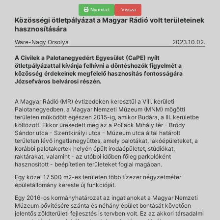
Nyomtat
Vissza
Közösségi ötletpályázat a Magyar Rádió volt területeinek
hasznosítására
Ware-Nagy Orsolya
2023.10.02.
A Civilek a Palotanegyedért Egyesület (CaPE) nyílt
ötletpályázattal kívánja felhívni a döntéshozók figyelmét a
közösség érdekeinek megfelelő hasznosítás fontosságára
Józsefváros belvárosi részén.
A Magyar Rádió (MR) évtizedeken keresztül a VIII. kerületi
Palotanegyedben, a Magyar Nemzeti Múzeum (MNM) mögötti
területen működött egészen 2015-ig, amikor Budára, a III. kerületbe
költözött. Ekkor üresedett meg az a Pollack Mihály tér - Bródy
Sándor utca - Szentkirályi utca - Múzeum utca által határolt
területen lévő ingatlanegyüttes, amely palotákat, lakóépületeket, a
korábbi palotakertek helyén épült irodaépületet, stúdiókat,
raktárakat, valamint - az utóbbi időben főleg parkolóként
hasznosított - beépítetlen területeket foglal magában.
Egy közel 17.500 m2-es területen több tízezer négyzetméter
épületállomány kereste új funkcióját.
Egy 2016-os kormányhatározat az ingatlanokat a Magyar Nemzeti
Múzeum bővítésére szánta és néhány épület bontását követően
jelentős zöldterületi fejlesztés is tervben volt. Ez az akkori társadalmi