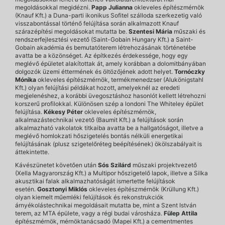
megoldásokkal megidézni.
Papp Julianna
okleveles építészmérnök
(Knauf Kft.) a Duna-parti ikonikus Sofitel szálloda szerkezetig való
visszabontással történő felújítása során alkalmazott Knauf
szárazépítési megoldásokat mutatta be.
Szentesi Mária
műszaki és
rendszerfejlesztési vezető (Saint-Gobain Hungary Kft.) a Saint-
Gobain akadémia és bemutatóterem létrehozásának történetébe
avatta be a közönséget. Az építkezés érdekessége, hogy egy
meglévő épületet alakítottak át, amely korábban a dolomitbányában
dolgozók üzemi éttermének és öltözőjének adott helyet.
Tornóczky
Mónika
okleveles építészmérnök, termékmenedzser (Alukönigstahl
Kft.) olyan felújítási példákat hozott, amelyeknél az eredeti
megjelenéshez, a korábbi üvegosztáshoz hasonlót kellett létrehozni
korszerű profilokkal. Különösen szép a londoni The Whiteley épület
felújítása.
Kékesy Péter
okleveles építészmérnök,
alkalmazástechnikai vezető (Baumit Kft.) a felújítások során
alkalmazható vakolatok titkaiba avatta be a hallgatóságot, illetve a
meglévő homlokzati hőszigetelés bontás nélküli energetikai
felújításának (plusz szigetelőréteg beépítésének) ökölszabályait is
áttekintette.
Kávészünetet követően után
Sós Szilárd
műszaki projektvezető
(Xella Magyarország Kft.) a Multipor hőszigetelő lapok, illetve a Silka
akusztikai falak alkalmazhatóságát ismertette felújítások
esetén.
Gosztonyi Miklós
okleveles építészmérnök (Krüllung Kft.)
olyan kiemelt műemléki felújítások és rekonstrukciók
árnyékolástechnikai megoldásait mutatta be, mint a Szent István
terem, az MTA épülete, vagy a régi budai városháza.
Fülep Attila
építészmérnök, mérnöktanácsadó (Mapei Kft.) a cementmentes