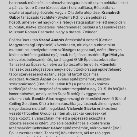
habarcsok műemléki alkalmazhatóságára hozott olyan példákat, mint
a párizsi Notre Dame tűzeset utáni helyreállítása, Bélapátfalva
ciszterci apátsági épülete, vagy a Citadella átépítése.
Kranabeth
Gábor
tanácsadó (Schlüter-Systems KG) olyan példákat
hozott, amelyeknél nagyon kis rétegvastagságban kellett megoldani
burkolati, illetve szigetelési rétegrendeket, például a Szépművészeti
Múzeum Román Csarnoka, vagy a drezdai Zwinger.
Ebédszünet után
Szabó András
értékesítési vezető (Gerflor
Magyarországi képviselő) következett, aki olyan burkolatokat
mutatott be, amelyeket nem szükséges ragasztani, ezért könnyen
kivitelezhető megoldást nyújtanak felújítások esetére.
Egri Mátyás
okleveles építészmérnök, tanársegéd (BME Épületszerkezettani
Tanszék) az Épszerk, illetve az Építészettörténeti és Műemléki
Tanszék összefogásában megvalósult törökországi épületfelmérő
tábor szervezéséről és tanulságairól tartott izgalmas
előadást.
Vidóczi Árpád
okleveles építészmérnök, műszaki
szaktanácsadó (Knauf Insulation Kft.) a paneles lakóházak
tetőfelújításának megoldására adott megoldást egy 2015-ös felújítás
ismertetésével, amely során Supafil befújt üveggyapotot
alkalmaztak.
Bondár Alex
magyarországi értékesítési vezető (Knauf
Ceiling Solutions Kft.) a teremakusztika javításának álmennyezeti
megoldására mutatott megoldást.
Vislavski Slavko
értékesítési
vezető (Trocellen Group) szintén akusztikai kérdésekkel
foglalkozott, a válaszfalak mellett a gépészeti akusztikai
szigetelésekre is kitért. Utolsó előadóként és a konferencia
lezárásaként
Schreiber Gábor
építészmérnök, mérnöktanár (BME
Épületszerkezettani Tanszék) következett, aki az utólagos