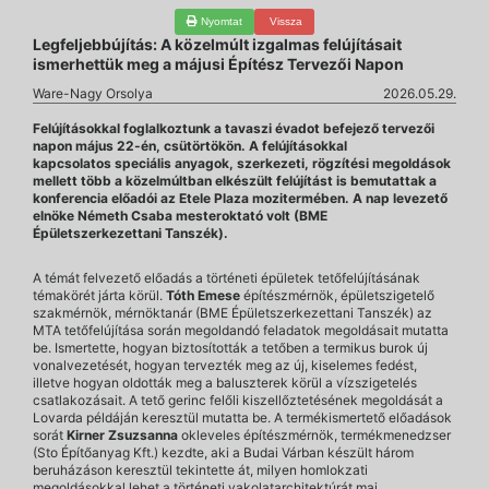
Nyomtat
Vissza
Legfeljebbújítás: A közelmúlt izgalmas felújításait
ismerhettük meg a májusi Építész Tervezői Napon
Ware-Nagy Orsolya
2026.05.29.
Felújításokkal foglalkoztunk a tavaszi évadot befejező tervezői
napon május 22-én, csütörtökön. A felújításokkal
kapcsolatos speciális anyagok, szerkezeti, rögzítési megoldások
mellett több a közelmúltban elkészült felújítást is bemutattak a
konferencia előadói az Etele Plaza mozitermében. A nap levezető
elnöke Németh Csaba mesteroktató volt (BME
Épületszerkezettani Tanszék).
A témát felvezető előadás a történeti épületek tetőfelújításának
témakörét járta körül.
Tóth Emese
építészmérnök, épületszigetelő
szakmérnök, mérnöktanár (BME Épületszerkezettani Tanszék) az
MTA tetőfelújítása során megoldandó feladatok megoldásait mutatta
be. Ismertette, hogyan biztosították a tetőben a termikus burok új
vonalvezetését, hogyan tervezték meg az új, kiselemes fedést,
illetve hogyan oldották meg a baluszterek körül a vízszigetelés
csatlakozásait. A tető gerinc felőli kiszellőztetésének megoldását a
Lovarda példáján keresztül mutatta be. A termékismertető előadások
sorát
Kirner Zsuzsanna
okleveles építészmérnök, termékmenedzser
(Sto Építőanyag Kft.) kezdte, aki a Budai Várban készült három
beruházáson keresztül tekintette át, milyen homlokzati
megoldásokkal lehet a történeti vakolatarchitektúrát mai