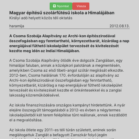
Nyomtat
Vissza
Magyar építésű szolárfűtésű iskola a Himalájában
Királyi adó helyett közös téli oktatás
haramija
2012.08.13.
A Csoma Szobája Alapítvány az Archi-kon építészirodával
összefogásban egy fenntartható, környezetbarát, kizárólag a nap
energiájával fűthető iskolaépület tervezését és kivitelezését
kezdte meg idén az Indiai Himalájában.
A Csoma Szobája Alapítvány ötödik éve dolgozik Zanglában, egy
himalájai faluban, annak a középkori palotának a megmentésén,
amelyikben Csoma az első tibeti-angol szótár megírását elkezdte.
2012-ben, Csoma halálának 170. évfordulóján az alapítvány az
Archi-kon építészirodával összefogásban egy fenntartható,
környezetbarát, kizárólag a nap energiájával fűthető iskolaépület
tervezését és kivitelezését kezdte el önkéntesekkel és a zanglai
lakosság közreműködésével.
Az iskola finanszírozására országos kampányt hirdetettünk. A nyár
elejére összegyűlt támogatásból a 2012-es évben a négytermes
iskolaépületből két terem felépítése tűnt reálisnak, ennek kezdődött
el a megvalósítása.
Az iskola ötlete egy 2011-es téli túrán született, aminek során
meglátogattuk Zanglát a befagyott Zanszkár folyó jegén