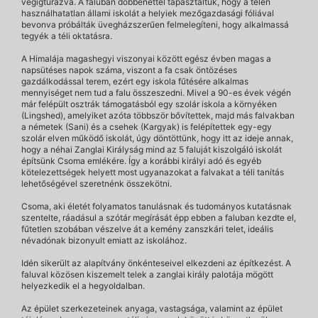
végigtúrázva. A faluban döbbenettel tapasztaltuk, hogy a télen
használhatatlan állami iskolát a helyiek mezőgazdasági fóliával
bevonva próbálták üvegházszerűen felmelegíteni, hogy alkalmassá
tegyék a téli oktatásra.
A Himalája magashegyi viszonyai között egész évben magas a
napsütéses napok száma, viszont a fa csak öntözéses
gazdálkodással terem, ezért egy iskola fűtésére alkalmas
mennyiséget nem tud a falu összeszedni. Mivel a 90-es évek végén
már felépült osztrák támogatásból egy szolár iskola a környéken
(Lingshed), amelyiket azóta többször bővítettek, majd más falvakban
a németek (Sani) és a csehek (Kargyak) is felépítettek egy-egy
szolár elven működő iskolát, úgy döntöttünk, hogy itt az ideje annak,
hogy a néhai Zanglai Királyság mind az 5 faluját kiszolgáló iskolát
építsünk Csoma emlékére. Így a korábbi királyi adó és egyéb
kötelezettségek helyett most ugyanazokat a falvakat a téli tanítás
lehetőségével szeretnénk összekötni.
Csoma, aki életét folyamatos tanulásnak és tudományos kutatásnak
szentelte, ráadásul a szótár megírását épp ebben a faluban kezdte el,
fűtetlen szobában vészelve át a kemény zanszkári telet, ideális
névadónak bizonyult emiatt az iskolához.
Idén sikerült az alapítvány önkénteseivel elkezdeni az építkezést. A
faluval közösen kiszemelt telek a zanglai király palotája mögött
helyezkedik el a hegyoldalban.
Az épület szerkezeteinek anyaga, vastagsága, valamint az épület