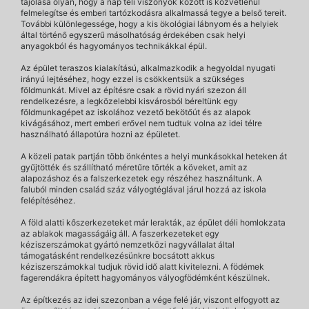
tájolása olyan, hogy a nap téli viszonyok között is közvetlenül
felmelegítse és emberi tartózkodásra alkalmassá tegye a belső tereit.
További különlegessége, hogy a kis ökológiai lábnyom és a helyiek
által történő egyszerű másolhatóság érdekében csak helyi
anyagokból és hagyományos technikákkal épül.
Az épület teraszos kialakítású, alkalmazkodik a hegyoldal nyugati
irányú lejtéséhez, hogy ezzel is csökkentsük a szükséges
földmunkát. Mivel az építésre csak a rövid nyári szezon áll
rendelkezésre, a legközelebbi kisvárosból béreltünk egy
földmunkagépet az iskolához vezető bekötőút és az alapok
kivágásához, mert emberi erővel nem tudtuk volna az idei télre
használható állapotúra hozni az épületet.
A közeli patak partján több önkéntes a helyi munkásokkal heteken át
gyűjtötték és szállítható méretűre törték a köveket, amit az
alapozáshoz és a falszerkezetek egy részéhez használtunk. A
faluból minden család száz vályogtéglával járul hozzá az iskola
felépítéséhez.
A föld alatti kőszerkezeteket már lerakták, az épület déli homlokzata
az ablakok magasságáig áll. A faszerkezeteket egy
kéziszerszámokat gyártó nemzetközi nagyvállalat által
támogatásként rendelkezésünkre bocsátott akkus
kéziszerszámokkal tudjuk rövid idő alatt kivitelezni. A födémek
fagerendákra épített hagyományos vályogfödémként készülnek.
Az építkezés az idei szezonban a vége felé jár, viszont elfogyott az