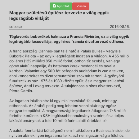
Nyomtat
Vissza
Magyar születésű építész tervezte a világ egyik
legdrágább villáját
sebesp
2016.08.16.
Téglavörös buborékok halmaza a Francia Riviérán, ez a világ egyik
legdrágább luxusvillája, egy híres francia divattervező otthona.
A franciaországi Cannes-ban található a Palais Bulles – vagyis a
Buborék Palota – az egyik legdrágább ingatlan a világon. A 455 millió
dolláros (122 milliárd 850 millió forint) otthon tíz szobás, van egy
gömb alakú nappalija, és hatalmas kerek medencéi és tavai a
kertben. Valamint egy 500 főt befogadó auditórium is van a telken,
ahol koncerteket és divatbemutatókat szoktak tartani. A gyönyörű
futurisztikus ház 1975 és 1989 között épült, és a magyar születésű
építész, Antti Lovag tervezte. A tulajdonosa a híres divattervező,
Pierre Cardin.
Az ingatlan inkább néz ki egy mini marslakó-falunak, mint egy
otthonnak. Az árából pedig meg lehetne venni akár egy egész
magyar települést. A magyarországi ingatlanok átlagosan 7-8 millió
forintba kerülnek a KSH legfrissebb tanulmánya szerint, és a teljes
lakásállománynak a fele 10 millió forint alatti értékkel bír.
A palota fenntartási költségéről nem ír cikkében a Business Insider, de
nyilván akinek ilyen ingatlanra telik, azt nem igazán vágja földhöz