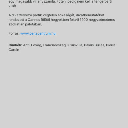
egy magasabb villanyszámla. Fűteni pedig nem kell a tengerparti
villát.
A divattervező partik végtelen sokaságát, divatbemutatókat
rendezett a Cannes fölötti hegyekben fekvő 1200 négyzetméteres
szokatlan palotában.
Forrás:
www.penzcentrum.hu
Címkék:
Antii Lovag, Franciaország, luxusvilla, Palais Bulles, Pierre
Cardin