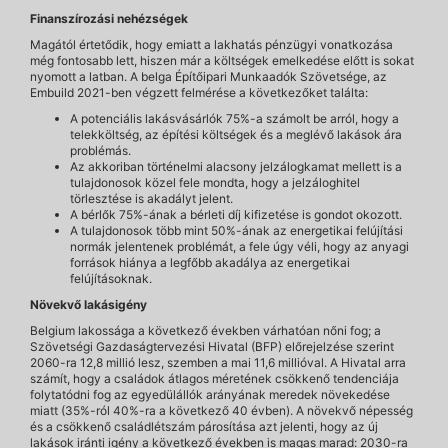
Finanszírozási nehézségek
Magától értetődik, hogy emiatt a lakhatás pénzügyi vonatkozása
még fontosabb lett, hiszen már a költségek emelkedése előtt is sokat
nyomott a latban. A belga Építőipari Munkaadók Szövetsége, az
Embuild 2021-ben végzett felmérése a következőket találta:
A potenciális lakásvásárlók 75%-a számolt be arról, hogy a
telekköltség, az építési költségek és a meglévő lakások ára
problémás.
Az akkoriban történelmi alacsony jelzálogkamat mellett is a
tulajdonosok közel fele mondta, hogy a jelzáloghitel
törlesztése is akadályt jelent.
A bérlők 75%-ának a bérleti díj kifizetése is gondot okozott.
A tulajdonosok több mint 50%-ának az energetikai felújítási
normák jelentenek problémát, a fele úgy véli, hogy az anyagi
források hiánya a legfőbb akadálya az energetikai
felújításoknak.
Növekvő lakásigény
Belgium lakossága a következő években várhatóan nőni fog; a
Szövetségi Gazdaságtervezési Hivatal (BFP) előrejelzése szerint
2060-ra 12,8 millió lesz, szemben a mai 11,6 millióval. A Hivatal arra
számít, hogy a családok átlagos méretének csökkenő tendenciája
folytatódni fog az egyedülállók arányának meredek növekedése
miatt (35%-ról 40%-ra a következő 40 évben). A növekvő népesség
és a csökkenő családlétszám párosítása azt jelenti, hogy az új
lakások iránti igény a következő években is magas marad: 2030-ra