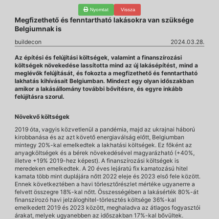
Nyomtat
Vissza
Megfizethető és fenntartható lakásokra van szüksége
Belgiumnak is
buildecon
2024.03.28.
Az építési és felújítási költségek, valamint a finanszírozási
költségek növekedése lassította mind az új lakásépítést, mind a
meglévők felújítását, és fokozta a megfizethető és fenntartható
lakhatás kihívásait Belgiumban. Mindezt egy olyan időszakban
amikor a lakásállomány további bővítésre, és egyre inkább
felújításra szorul.
Növekvő költségek
2019 óta, vagyis közvetlenül a pandémia, majd az ukrajnai háború
kirobbanása és az azt követő energiaválság előtt, Belgiumban
mintegy 20%-kal emelkedtek a lakhatási költségek. Ez főként az
anyagköltségek és a bérek növekedésével magyarázható (+40%,
illetve +19% 2019-hez képest). A finanszírozási költségek is
meredeken emelkedtek. A 20 éves lejáratú fix kamatozású hitel
kamata több mint duplájára nőtt 2022 eleje és 2023 első fele között.
Ennek következtében a havi törlesztőrészlet mértéke ugyanerre a
felvett összegre 18%-kal nőtt. Összességében a lakásérték 80%-át
finanszírozó havi jelzáloghitel-törlesztés költsége 36%-kal
emelkedett 2019 és 2023 között, meghaladva az átlagos fogyasztói
árakat, melyek ugyanebben az időszakban 17%-kal bővültek.