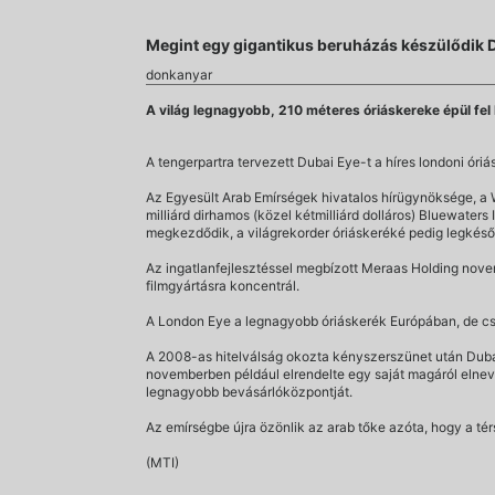
Megint egy gigantikus beruházás készülődik
donkanyar
A világ legnagyobb, 210 méteres óriáskereke épül fel 
A tengerpartra tervezett Dubai Eye-t a híres londoni ór
Az Egyesült Arab Emírségek hivatalos hírügynöksége, a W
milliárd dirhamos (közel kétmilliárd dolláros) Bluewaters
megkezdődik, a világrekorder óriáskeréké pedig legkés
Az ingatlanfejlesztéssel megbízott Meraas Holding nove
filmgyártásra koncentrál.
A London Eye a legnagyobb óriáskerék Európában, de csa
A 2008-as hitelválság okozta kényszerszünet után Duba
novemberben például elrendelte egy saját magáról elneve
legnagyobb bevásárlóközpontját.
Az emírségbe újra özönlik az arab tőke azóta, hogy a t
(MTI)