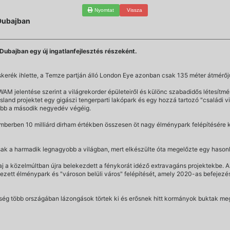
Nyomtat
Vissza
 Dubajban
Dubajban egy új ingatlanfejlesztés részeként.
iáskerék ihlette, a Temze partján álló London Eye azonban csak 135 méter átmérőj
AM jelentése szerint a világrekorder épületeiről és különc szabadidős létesítmé
 Island projektet egy gigászi tengerparti lakópark és egy hozzá tartozó "családi 
őbb a második negyedév végéig.
mberben 10 milliárd dirham értékben összesen öt nagy élménypark felépítésére k
k a harmadik legnagyobb a világban, mert elkészülte óta megelőzte egy hasonló 
j a közelmúltban újra belekezdett a fénykorát idéző extravagáns projektekbe.
zett élménypark és "városon belüli város" felépítését, amely 2020-as befejezés
érség több országában lázongások törtek ki és erősnek hitt kormányok buktak me