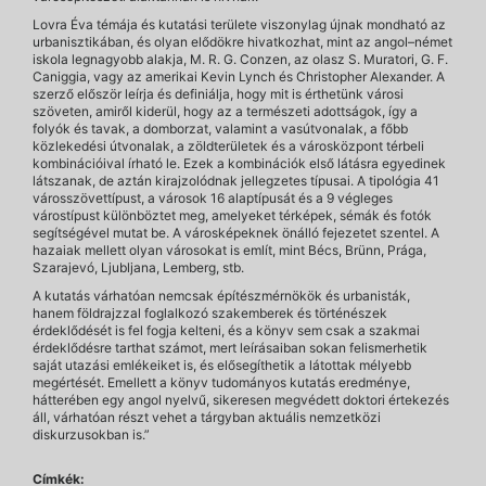
Lovra Éva témája és kutatási területe viszonylag újnak mondható az
urbanisztikában, és olyan elődökre hivatkozhat, mint az angol–német
iskola legnagyobb alakja, M. R. G. Conzen, az olasz S. Muratori, G. F.
Caniggia, vagy az amerikai Kevin Lynch és Christopher Alexander. A
szerző először leírja és definiálja, hogy mit is érthetünk városi
szöveten, amiről kiderül, hogy az a természeti adottságok, így a
folyók és tavak, a domborzat, valamint a vasútvonalak, a főbb
közlekedési útvonalak, a zöldterületek és a városközpont térbeli
kombinációival írható le. Ezek a kombinációk első látásra egyedinek
látszanak, de aztán kirajzolódnak jellegzetes típusai. A tipológia 41
városszövettípust, a városok 16 alaptípusát és a 9 végleges
várostípust különböztet meg, amelyeket térképek, sémák és fotók
segítségével mutat be. A városképeknek önálló fejezetet szentel. A
hazaiak mellett olyan városokat is említ, mint Bécs, Brünn, Prága,
Szarajevó, Ljubljana, Lemberg, stb.
A kutatás várhatóan nemcsak építészmérnökök és urbanisták,
hanem földrajzzal foglalkozó szakemberek és történészek
érdeklődését is fel fogja kelteni, és a könyv sem csak a szakmai
érdeklődésre tarthat számot, mert leírásaiban sokan felismerhetik
saját utazási emlékeiket is, és elősegíthetik a látottak mélyebb
megértését. Emellett a könyv tudományos kutatás eredménye,
hátterében egy angol nyelvű, sikeresen megvédett doktori értekezés
áll, várhatóan részt vehet a tárgyban aktuális nemzetközi
diskurzusokban is.”
Címkék: