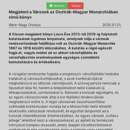
Nyomtat
Vissza
Megjelent a Városok az Osztrák–Magyar Monarchiában
című könyv
Ware-Nagy Orsolya
2020.01.31.
A frissen megjelent könyv Lovra Éva 2013-tól 2019-ig folytatott
kutatásának izgalmas lenyomata, amelynek célja a városok
rendszertanának felállítása volt az Osztrák-Magyar Monarchia
1867 és 1918 közötti időszakához. A kutatás a régió egészét
fogja át, vagyis módot ad az akkori városfejlődés és
városfejlesztés eredményeinek egységes szemléletű
bemutatására és értékelésére.
A vizsgálat rendszerbe foglalja a progresszív városfejlődés hatására
kialakult új városszövettípusokat, s azok kombinációjával
meghatározza az időszak várostípusait. A szöveg persze nemcsak a
típusokat tárja fel, hanem a településeken belül kialakuló új
térkapcsolatokat, szintaxisokat is. Rámutat a korszak egységére, és
az egyes városszövetek által a kor fejlődési tendenciáinak
meghatározó erőire is. A régió városainak összehasonlítása
szélesebb kontextusban mutatja be a Monarchián belül létrejött
strukturális változások rendszerét, és egyúttal támpontot ad a
korszak műemlékeinek értelmezéséhez. Az egyes városok „kollázs
jellege” lehetővé teszi a városszerkezet, az épített és természeti
környezet komplex olvasatát, amely alapján következtetéseket
vonhatunk le arra vonatkozóan, hogy a szerves vagy szervetlen