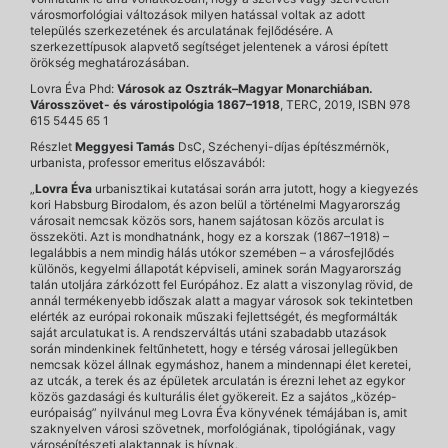
városmorfológiai változások milyen hatással voltak az adott
település szerkezetének és arculatának fejlődésére. A
szerkezettípusok alapvető segítséget jelentenek a városi épített
örökség meghatározásában.
Lovra Éva Phd:
Városok az Osztrák–Magyar Monarchiában.
Városszövet- és várostipológia 1867–1918
, TERC, 2019, ISBN 978
615 5445 65 1
Részlet
Meggyesi Tamás
DsC, Széchenyi-díjas építészmérnök,
urbanista, professor emeritus előszavából:
„
Lovra Éva
urbanisztikai kutatásai során arra jutott, hogy a kiegyezés
kori Habsburg Birodalom, és azon belül a történelmi Magyarország
városait nemcsak közös sors, hanem sajátosan közös arculat is
összeköti. Azt is mondhatnánk, hogy ez a korszak (1867–1918) –
legalábbis a nem mindig hálás utókor szemében – a városfejlődés
különös, kegyelmi állapotát képviseli, aminek során Magyarország
talán utoljára zárkózott fel Európához. Ez alatt a viszonylag rövid, de
annál termékenyebb időszak alatt a magyar városok sok tekintetben
elérték az európai rokonaik műszaki fejlettségét, és megformálták
saját arculatukat is. A rendszerváltás utáni szabadabb utazások
során mindenkinek feltűnhetett, hogy e térség városai jellegükben
nemcsak közel állnak egymáshoz, hanem a mindennapi élet keretei,
az utcák, a terek és az épületek arculatán is érezni lehet az egykor
közös gazdasági és kulturális élet gyökereit. Ez a sajátos „közép-
európaiság” nyilvánul meg Lovra Éva könyvének témájában is, amit
szaknyelven városi szövetnek, morfológiának, tipológiának, vagy
városépítészeti alaktannak is hívnak.