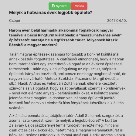
Nyomtat
Vissza
Melyik a hatvanas évek legjobb épülete?
Csépé
2017.04.10.
Három éven belül harmadik alkalommal foglalkozik magyar
témával a bécsi Ringturm kiállítóhely: a "hosszú hatvanas évek"
építészetét mutatja be a legfrissebb tárlat. Milyennek látszik
Bécsből a magyar modern?
Talán magyar építészek számára fontosabb a konkrét kiállításnál
annak osztrák fogadtatása. A kiállításról elmondható, hogy a hatvan
bemutatott épület egy szerethető válogatása az évtized építészeti
termésének – talán egy kicsi elfogultság az elpusztult, átépített
épületek irányába érezhető, ami persze nemhogy megbocsátható, de
nagyon is elvárható (Metesz Székház, Pázmándi Margit óvodája
stb.). Hadik András és Fehérvári Zoltán annak ellenére készített
színvonalas válogatást, hogy saját bevallásuk szerint a körülmények
– miről volt elérhető anyag – befolyásolták őket. A kiállított anyag
jelentős része magántulajdonban van, néhány épületről (amiről
korabeli fotó nem volt elérhető) friss fényképek készültek a kiállítás
számára.
A kiállítást bemutató sajtótájékoztatón Adolf Stillernek szegezték a
zsurnaliszta kérdést: szerinte melyik a legjobb épület? A kurátor
Zalaváry Lajos jászberényi termálfürdőjét nevezte meg, mint ami
csak ott és csak akkor épülhetett meg, a magyar kerámiakultúrát is
képviseli, számos mitologikus, formai utalással. Hadik András Ivánka