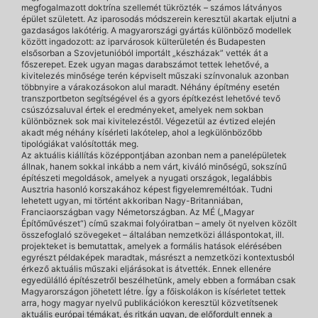
megfogalmazott doktrína szellemét tükrözték – számos látványos
épület született. Az iparosodás módszerein keresztül akartak eljutni a
gazdaságos lakótérig. A magyarországi gyártás különböző modellek
között ingadozott: az iparvárosok külterületén és Budapesten
elsősorban a Szovjetunióból importált „készházak” vették át a
főszerepet. Ezek ugyan magas darabszámot tettek lehetővé, a
kivitelezés minősége terén képviselt műszaki színvonaluk azonban
többnyire a várakozásokon alul maradt. Néhány építmény esetén
transzportbeton segítségével és a gyors építkezést lehetővé tevő
csúszózsaluval értek el eredményeket, amelyek nem sokban
különböznek sok mai kivitelezéstől. Végezetül az évtized elején
akadt még néhány kísérleti lakótelep, ahol a legkülönbözőbb
tipológiákat valósították meg.
Az aktuális kiállítás középpontjában azonban nem a panelépületek
állnak, hanem sokkal inkább a nem várt, kiváló minőségű, sokszínű
építészeti megoldások, amelyek a nyugati országok, legalábbis
Ausztria hasonló korszakához képest figyelemreméltóak. Tudni
lehetett ugyan, mi történt akkoriban Nagy-Britanniában,
Franciaországban vagy Németországban. Az MÉ („Magyar
Építőművészet“) című szakmai folyóiratban – amely öt nyelven közölt
összefoglaló szövegeket – általában nemzetközi álláspontokat, ill.
projekteket is bemutattak, amelyek a formális hatások elérésében
egyrészt példaképek maradtak, másrészt a nemzetközi kontextusból
érkező aktuális műszaki eljárásokat is átvették. Ennek ellenére
egyedülálló építészetről beszélhetünk, amely ebben a formában csak
Magyarországon jöhetett létre. Így a főiskolákon is kísérletet tettek
arra, hogy magyar nyelvű publikációkon keresztül közvetítsenek
aktuális európai témákat, és ritkán ugyan, de előfordult ennek a