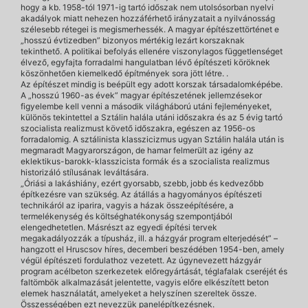
hogy a kb. 1958-tól 1971-ig tartó időszak nem utolsósorban nyelvi
akadályok miatt nehezen hozzáférhető irányzatait a nyilvánosság
szélesebb rétegei is megismerhessék. A magyar építészettörténet e
„hosszú évtizedben” bizonyos mértékig lezárt korszaknak
tekinthető. A politikai befolyás ellenére viszonylagos függetlenséget
élvező, egyfajta forradalmi hangulatban lévő építészeti köröknek
köszönhetően kiemelkedő építmények sora jött létre. .
Az építészet mindig is beépült egy adott korszak társadalomképébe.
A „hosszú 1960-as évek” magyar építészetének jellemzésekor
figyelembe kell venni a második világháború utáni fejleményeket,
különös tekintettel a Sztálin halála utáni időszakra és az 5 évig tartó
szocialista realizmust követő időszakra, egészen az 1956-os
forradalomig. A sztálinista klasszicizmus ugyan Sztálin halála után is
megmaradt Magyarországon, de hamar felmerült az igény az
eklektikus-barokk-klasszicista formák és a szocialista realizmus
historizáló stílusának leváltására.
„Óriási a lakáshiány, ezért gyorsabb, szebb, jobb és kedvezőbb
építkezésre van szükség. Az átállás a hagyományos építészeti
technikáról az iparira, vagyis a házak összeépítésére, a
termelékenység és költséghatékonyság szempontjából
elengedhetetlen. Másrészt az egyedi építési tervek
megakadályozzák a típusház, ill. a házgyár program elterjedését” –
hangzott el Hruscsov híres, decemberi beszédében 1954-ben, amely
végül építészeti fordulathoz vezetett. Az úgynevezett házgyár
program acélbeton szerkezetek előregyártását, téglafalak cseréjét és
faltömbök alkalmazását jelentette, vagyis előre elkészített beton
elemek használatát, amelyeket a helyszínen szereltek össze.
Összességében ezt nevezzük panelépítkezésnek.