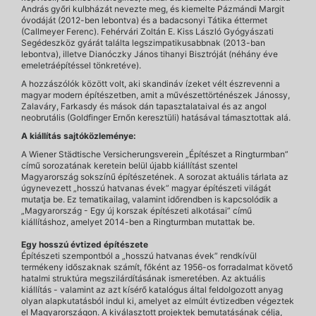
András győri kulbházát nevezte meg, és kiemelte Pázmándi Margit
óvodáját (2012-ben lebontva) és a badacsonyi Tátika éttermet
(Callmeyer Ferenc). Fehérvári Zoltán E. Kiss László Gyógyászati
Segédeszköz gyárát találta legszimpatikusabbnak (2013-ban
lebontva), illetve Dianóczky János tihanyi Bisztróját (néhány éve
emeletráépítéssel tönkretéve).
A hozzászólók között volt, aki skandináv ízeket vélt észrevenni a
magyar modern építészetben, amit a művészettörténészek Jánossy,
Zalaváry, Farkasdy és mások dán tapasztalataival és az angol
neobrutális (Goldfinger Ernőn keresztüli) hatásával támasztottak alá.
A kiállítás sajtóközleménye:
A Wiener Städtische Versicherungsverein „Építészet a Ringturmban”
című sorozatának keretein belül újabb kiállítást szentel
Magyarország sokszínű építészetének. A sorozat aktuális tárlata az
úgynevezett „hosszú hatvanas évek” magyar építészeti világát
mutatja be. Ez tematikailag, valamint időrendben is kapcsolódik a
„Magyarország - Egy új korszak építészeti alkotásai” című
kiállításhoz, amelyet 2014-ben a Ringturmban mutattak be.
Egy hosszú évtized építészete
Építészeti szempontból a „hosszú hatvanas évek” rendkívül
termékeny időszaknak számít, főként az 1956-os forradalmat követő
hatalmi struktúra megszilárdításának ismeretében. Az aktuális
kiállítás - valamint az azt kísérő katalógus által feldolgozott anyag
olyan alapkutatásból indul ki, amelyet az elmúlt évtizedben végeztek
el Magyarországon. A kiválasztott projektek bemutatásának célja,