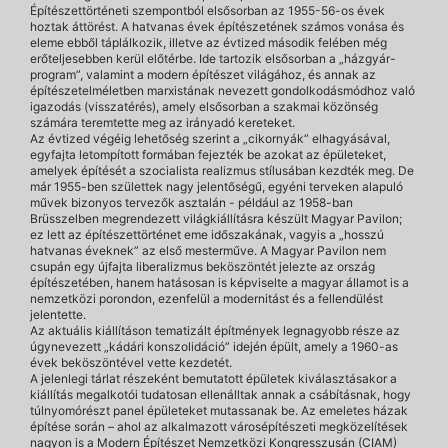
Építészettörténeti szempontból elsősorban az 1955-56-os évek
hoztak áttörést. A hatvanas évek építészetének számos vonása és
eleme ebből táplálkozik, illetve az évtized második felében még
erőteljesebben kerül előtérbe. Ide tartozik elsősorban a „házgyár-
program”, valamint a modern építészet világához, és annak az
építészetelméletben marxistának nevezett gondolkodásmódhoz való
igazodás (visszatérés), amely elsősorban a szakmai közönség
számára teremtette meg az irányadó kereteket.
Az évtized végéig lehetőség szerint a „cikornyák” elhagyásával,
egyfajta letompított formában fejezték be azokat az épületeket,
amelyek építését a szocialista realizmus stílusában kezdték meg. De
már 1955-ben születtek nagy jelentőségű, egyéni terveken alapuló
művek bizonyos tervezők asztalán - például az 1958-ban
Brüsszelben megrendezett világkiállításra készült Magyar Pavilon;
ez lett az építészettörténet eme időszakának, vagyis a „hosszú
hatvanas éveknek” az első mesterműve. A Magyar Pavilon nem
csupán egy újfajta liberalizmus beköszöntét jelezte az ország
építészetében, hanem hatásosan is képviselte a magyar államot is a
nemzetközi porondon, ezenfelül a modernitást és a fellendülést
jelentette.
Az aktuális kiállításon tematizált építmények legnagyobb része az
úgynevezett „kádári konszolidáció” idején épült, amely a 1960-as
évek beköszöntével vette kezdetét.
A jelenlegi tárlat részeként bemutatott épületek kiválasztásakor a
kiállítás megalkotói tudatosan ellenálltak annak a csábításnak, hogy
túlnyomórészt panel épületeket mutassanak be. Az emeletes házak
építése során – ahol az alkalmazott városépítészeti megközelítések
nagyon is a Modern Építészet Nemzetközi Kongresszusán (CIAM)