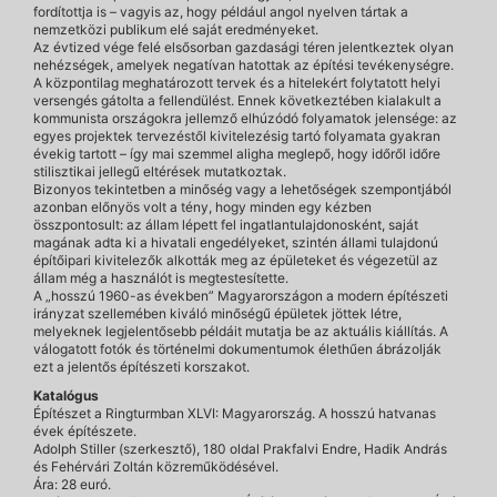
fordítottja is – vagyis az, hogy például angol nyelven tártak a
nemzetközi publikum elé saját eredményeket.
Az évtized vége felé elsősorban gazdasági téren jelentkeztek olyan
nehézségek, amelyek negatívan hatottak az építési tevékenységre.
A központilag meghatározott tervek és a hitelekért folytatott helyi
versengés gátolta a fellendülést. Ennek következtében kialakult a
kommunista országokra jellemző elhúzódó folyamatok jelensége: az
egyes projektek tervezéstől kivitelezésig tartó folyamata gyakran
évekig tartott – így mai szemmel aligha meglepő, hogy időről időre
stilisztikai jellegű eltérések mutatkoztak.
Bizonyos tekintetben a minőség vagy a lehetőségek szempontjából
azonban előnyös volt a tény, hogy minden egy kézben
összpontosult: az állam lépett fel ingatlantulajdonosként, saját
magának adta ki a hivatali engedélyeket, szintén állami tulajdonú
építőipari kivitelezők alkották meg az épületeket és végezetül az
állam még a használót is megtestesítette.
A „hosszú 1960-as években” Magyarországon a modern építészeti
irányzat szellemében kiváló minőségű épületek jöttek létre,
melyeknek legjelentősebb példáit mutatja be az aktuális kiállítás. A
válogatott fotók és történelmi dokumentumok élethűen ábrázolják
ezt a jelentős építészeti korszakot.
Katalógus
Építészet a Ringturmban XLVI: Magyarország. A hosszú hatvanas
évek építészete.
Adolph Stiller (szerkesztő), 180 oldal Prakfalvi Endre, Hadik András
és Fehérvári Zoltán közreműködésével.
Ára: 28 euró.