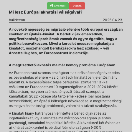
Nyomtat
Vissza
Mi lesz Európa lakhatási válságával?
buildecon
2025.04.23.
A növekvő népesség és migráció ellenére több európai országban
csökken az újlakás-kínálat. A bérleti díjak emelkednek,
megfizethetőségi problémák vannak és egyre égetőbb, hogy a
politika beavatkozzon. Mivel a kereslet messze meghaladja a
kínálatot, összehangolt beruházásokra lesz szükség – véli
Annette Hughes, az Euroconstruct ír elemzője.
A megfizethető lakhatás ma már komoly probléma Európában
Az Euroconstruct számos országban – az erős népességnövekedés
és bevándorlás ellenére – az új lakások kínálatában jelentős hiány
alakult ki. A lakásépítések teljes befejezési szintje 13,1%-kal
csökkent az Euroconstruct 19 tagországában a 2021-2024 közötti
időszakban, melyben számos tényező játszott szerepet: a
kamatlábak 2022 közepe óta tartó emelkedése (bár mostanra
mérséklődtek), az építési költségek növekedése, a megfizethetőségi
és megvalósíthatósági problémák, valamint a túlzott szabályozás.
A kínálati hiány hátrányosan érintette a bérleti díjakat és az
ingatlanárakat, így a lakhatás ma már több országban jelentős
gazdasági, társadalmi és politikai kérdés. A következő két évben az
új kínálat csökkenhet is például Németországban (-30%),