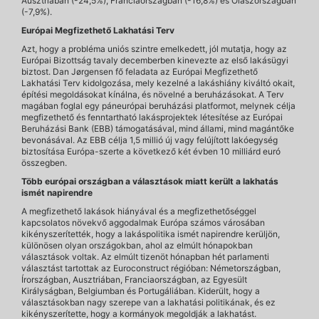
Ausztriában (-24,5%), Franciaországban (-16,8%) és Olaszországban
(-7,9%).
Európai Megfizethető Lakhatási Terv
Azt, hogy a probléma uniós szintre emelkedett, jól mutatja, hogy az
Európai Bizottság tavaly decemberben kinevezte az első lakásügyi
biztost. Dan Jørgensen fő feladata az Európai Megfizethető
Lakhatási Terv kidolgozása, mely kezelné a lakáshiány kiváltó okait,
építési megoldásokat kínálna, és növelné a beruházásokat. A Terv
magában foglal egy páneurópai beruházási platformot, melynek célja
megfizethető és fenntartható lakásprojektek létesítése az Európai
Beruházási Bank (EBB) támogatásával, mind állami, mind magántőke
bevonásával. Az EBB célja 1,5 millió új vagy felújított lakóegység
biztosítása Európa-szerte a következő két évben 10 milliárd euró
összegben.
Több európai országban a választások miatt került a lakhatás
ismét napirendre
A megfizethető lakások hiányával és a megfizethetőséggel
kapcsolatos növekvő aggodalmak Európa számos városában
kikényszerítették, hogy a lakáspolitika ismét napirendre kerüljön,
különösen olyan országokban, ahol az elmúlt hónapokban
választások voltak. Az elmúlt tizenöt hónapban hét parlamenti
választást tartottak az Euroconstruct régióban: Németországban,
Írországban, Ausztriában, Franciaországban, az Egyesült
Királyságban, Belgiumban és Portugáliában. Kiderült, hogy a
választásokban nagy szerepe van a lakhatási politikának, és ez
kikényszerítette, hogy a kormányok megoldják a lakhatást.