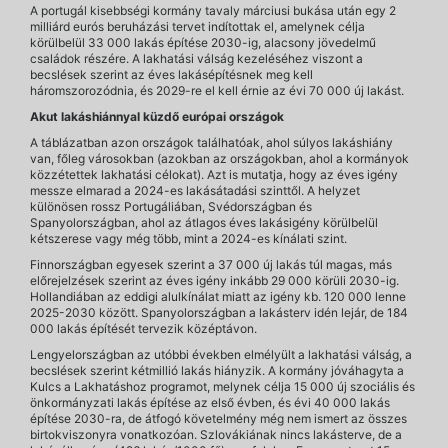
A portugál kisebbségi kormány tavaly márciusi bukása után egy 2
milliárd eurós beruházási tervet indítottak el, amelynek célja
körülbelül 33 000 lakás építése 2030-ig, alacsony jövedelmű
családok részére. A lakhatási válság kezeléséhez viszont a
becslések szerint az éves lakásépítésnek meg kell
háromszorozódnia, és 2029-re el kell érnie az évi 70 000 új lakást.
Akut lakáshiánnyal küzdő európai országok
A táblázatban azon országok találhatóak, ahol súlyos lakáshiány
van, főleg városokban (azokban az országokban, ahol a kormányok
közzétettek lakhatási célokat). Azt is mutatja, hogy az éves igény
messze elmarad a 2024-es lakásátadási szinttől. A helyzet
különösen rossz Portugáliában, Svédországban és
Spanyolországban, ahol az átlagos éves lakásigény körülbelül
kétszerese vagy még több, mint a 2024-es kínálati szint.
Finnországban egyesek szerint a 37 000 új lakás túl magas, más
előrejelzések szerint az éves igény inkább 29 000 körüli 2030-ig.
Hollandiában az eddigi alulkínálat miatt az igény kb. 120 000 lenne
2025-2030 között. Spanyolországban a lakásterv idén lejár, de 184
000 lakás építését tervezik középtávon.
Lengyelországban az utóbbi években elmélyült a lakhatási válság, a
becslések szerint kétmillió lakás hiányzik. A kormány jóváhagyta a
Kulcs a Lakhatáshoz programot, melynek célja 15 000 új szociális és
önkormányzati lakás építése az első évben, és évi 40 000 lakás
építése 2030-ra, de átfogó követelmény még nem ismert az összes
birtokviszonyra vonatkozóan. Szlovákiának nincs lakásterve, de a