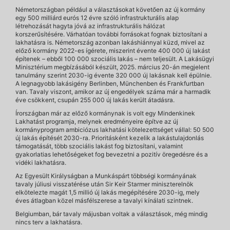
Németországban például a választásokat követően az új kormány
egy 500 milliárd eurós 12 évre szóló infrastrukturális alap
létrehozását hagyta jóvá az infrastrukturális hálózat
korszerűsítésére. Várhatóan további forrásokat fognak biztosítani a
lakhatásra is. Németország azonban lakáshiánnyal küzd, mivel az
előző kormány 2022-es ígérete, miszerint évente 400 000 új lakást
építenek – ebből 100 000 szociális lakás – nem teljesült. A Lakásügyi
Minisztérium megbízásából készült, 2025. március 20-án megjelent
tanulmány szerint 2030-ig évente 320 000 új lakásnak kell épülnie.
A legnagyobb lakásigény Berlinben, Münchenben és Frankfurtban
van. Tavaly viszont, amikor az új engedélyek száma már a harmadik
éve csökkent, csupán 255 000 új lakás került átadásra.
Írországban már az előző kormánynak is volt egy Mindenkinek
Lakhatást programja, melynek eredményeire építve az új
kormányprogram ambiciózus lakhatási kötelezettséget vállal: 50 500
új lakás építését 2030-ra. Prioritásként kezelik a lakástulajdonlás
támogatását, több szociális lakást fog biztosítani, valamint
gyakorlatias lehetőségeket fog bevezetni a pozitív öregedésre és a
vidéki lakhatásra.
Az Egyesült Királyságban a Munkáspárt többségi kormányának
tavaly júliusi visszatérése után Sir Keir Starmer miniszterelnök
elkötelezte magát 1,5 millió új lakás megépítésére 2030-ig, mely
éves átlagban közel másfélszerese a tavalyi kínálati szintnek.
Belgiumban, bár tavaly májusban voltak a választások, még mindig
nincs terv a lakhatásra.