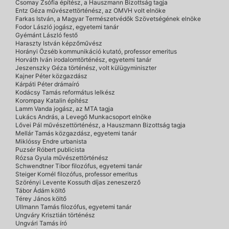
Csomay Zsófia építész, a Hauszmann Bizottság tagja
Entz Géza művészettörténész, az OMVH volt elnöke
Farkas István, a Magyar Természetvédők Szövetségének elnöke
Fodor László jogász, egyetemi tanár
Gyémánt László festő
Haraszty István képzőművész
Horányi Özséb kommunikáció kutató, professor emeritus
Horváth Iván irodalomtörténész, egyetemi tanár
Jeszenszky Géza történész, volt külügyminiszter
Kajner Péter közgazdász
Kárpáti Péter drámaíró
Kodácsy Tamás református lelkész
Korompay Katalin építész
Lamm Vanda jogász, az MTA tagja
Lukács András, a Levegő Munkacsoport elnöke
Lővei Pál művészettörténész, a Hauszmann Bizottság tagja
Mellár Tamás közgazdász, egyetemi tanár
Miklóssy Endre urbanista
Puzsér Róbert publicista
Rózsa Gyula művészettörténész
Schwendtner Tibor filozófus, egyetemi tanár
Steiger Kornél filozófus, professor emeritus
Szörényi Levente Kossuth díjas zeneszerző
Tábor Ádám költő
Térey János költő
Ullmann Tamás filozófus, egyetemi tanár
Ungváry Krisztián történész
Ungvári Tamás író