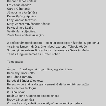
Brenner János építész
Erő Zoltán építész
Garay Klára tanár
Jámbor Imre tájépítész
Kévés György építész
Lányi András filozófus
Mélyi József művészettörténész
Pákozdi Imre közíró
Veréb Mária tájépítész
Zöldi Anna építész-újságíró
A petíció támogatói között – politikai-ideológiai nézetétől függetlenül
– számos ismert művész, értelmiségi szerepe. Többek között
Szörényi Levente és Bródy János, Jeszenszky Géza és Mellár
Tamás, Ungvári Tamás és Puzsér Róbert.
Támogatók:
Ángyán József agrár-közgazdász, egyetemi tanár
Babiczky Tibor költő
Bali János karnagy
Bardóczi Sándor tájépítész
Bereczky Lóránd, a Magyar Nemzeti Galéria volt főigazgatója
Béres Tamás teológus
ifj. Bibó István
Bojár Gábor, a Graphisoft alapító elnöke
Bródy János zenész
Czoma László, a Helikon kastélymúzeum volt igazgatója