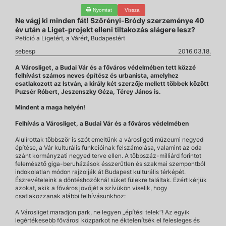
Nyomtat
Vissza
Ne vágj ki minden fát! Szörényi-Bródy szerzeménye 40
év után a Liget-projekt elleni tiltakozás slágere lesz?
Petíció a Ligetért, a Várért, Budapestért
sebesp
2016.03.18.
A Városliget, a Budai Vár és a főváros védelmében tett közzé
felhívást számos neves építész és urbanista, amelyhez
csatlakozott az István, a király két szerzője mellett többek között
Puzsér Róbert, Jeszenszky Géza, Térey János is.
Mindent a maga helyén!
Felhívás a Városliget, a Budai Vár és a főváros védelmében
Alulírottak többször is szót emeltünk a városligeti múzeumi negyed
építése, a Vár kulturális funkcióinak felszámolása, valamint az oda
szánt kormányzati negyed terve ellen. A többszáz-milliárd forintot
felemésztő giga-beruházások ésszerűtlen és szakmai szempontból
indokolatlan módon rajzolják át Budapest kulturális térképét.
Észrevételeink a döntéshozóknál süket fülekre találtak. Ezért kérjük
azokat, akik a főváros jövőjét a szívükön viselik, hogy
csatlakozzanak alábbi felhívásunkhoz:
A Városliget maradjon park, ne legyen „építési telek”! Az egyik
legértékesebb fővárosi közparkot ne éktelenítsék el felesleges és