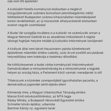
oda nem illő épületek!
A kultúráért felelős kormányzat elsősorban a meglévő
közgyűjtemények számára biztosítson jelentőségükhöz méltó
feltételeket! Budapesten számos kihasználatlan műemléképület
keresi rendeltetését, az új múzeumok elhelyezésénél elsősorban
ezeket vegyék számításba!
A Budai Vár szolgálja továbbra is a kultúrát: ne száműzzék onnan a
Magyar Nemzeti Galériát és az akadémiai intézeteket! A régóta
tátongó foghíjak helyére inkább új kulturális intézmények kerüljenek!
A királyok által nem lakott Hauszmann-palota túlméretezett
épületének műemléki értéke csekély, száz évvel ezelőtti arculatának
helyreállítása nem indokolja a hatalmas ráfordítást.
Ne költöztessenek a budai várba kormányzati intézményeket!
Demokráciában a miniszterelnökség és a minisztériumok a legjobb
helyen az ország háza, a Parlament körül vannak: maradjanak is ott!
Tiltakozunk a közérdek szempontjából igazolhatatlan pazarlás, a
demokratikus jogrendet sértő eljárás ellen!
Körmendy Imre, a Magyar Urbanisztikai Társaság elnöke
Marosi Ernő művészettörténész, az MTA tagja
Ráday Mihály, a Budapesti Városvédő Egyesület elnöke
Schneller István építész, urbanista
Baintner Károly ny. egyetemi tanár