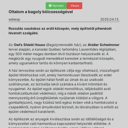
Nyomtat
Vissza
Oltalom a bagoly bölcsességével
sebesp
2025.04.13.
Rozsdás vasdoboz az erdő közepén, mely építtetői pihenését
hivatott szolgálni.
Az
Owl’s Shield House
(
Bagolymenedék ház
), az
Atelier Schwimmer
tervei alapján, a kanadai Québec tartomány Laurentides régiójában,
egy 500 méter magas dombon lévő tisztáson helyezkedik el. A
megbízók egy nyugodt menedéket kerestek a természet közepén,
amely ugyanakkor tartós és könnyen karbantartható.
A ház tervezése során az építészek célja egy oltalmazó, visszafogott
épület létrehozása volt, amely harmonikusan illeszkedik az erdei
környezetbe. Az épület hátat fordít az útnak és az uralkodó
széliránynak, ez biztosítja lakói számára a kívánt intimitást és
nyugalmat. Az épület egyik oldalát monolitikus, időjárásálló acél
homlokzatburkolat védelmezi, míg a másik oldalon padlótól
mennyezetig érő üvegfelületek nyújtanak kilátást a völgyre. A
gombafejszerű, nagy kiülésű tető egész évben védi a homlokzatot a
csapadéktól, nyáron árnyékolást biztosít, és látványában is erősíti az
épület védelmező karakterét.
Az építészek az anyagok kiválasztása során az időtállóságot és a
környezettel való harmonikus kapcsolatot helyezték előtérbe. A