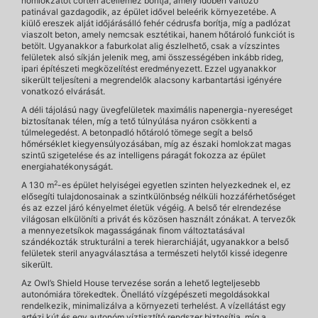
homlokzatot corten acéllemez borítja, amely időben változó
patinával gazdagodik, az épület idővel beleérik környezetébe. A
kiülő ereszek alját időjárásálló fehér cédrusfa borítja, míg a padlózat
viaszolt beton, amely nemcsak esztétikai, hanem hőtároló funkciót is
betölt. Ugyanakkor a faburkolat alig észlelhető, csak a vízszintes
felületek alsó síkján jelenik meg, ami összességében inkább rideg,
ipari építészeti megközelítést eredményezett. Ezzel ugyanakkor
sikerült teljesíteni a megrendelők alacsony karbantartási igényére
vonatkozó elvárását.
A déli tájolású nagy üvegfelületek maximális napenergia-nyereséget
biztosítanak télen, míg a tető túlnyúlása nyáron csökkenti a
túlmelegedést. A betonpadló hőtároló tömege segít a belső
hőmérséklet kiegyensúlyozásában, míg az északi homlokzat magas
szintű szigetelése és az intelligens páragát fokozza az épület
energiahatékonyságát.
2
A 130 m
-es épület helyiségei egyetlen szinten helyezkednek el, ez
elősegíti tulajdonosainak a szintkülönbség nélküli hozzáférhetőséget
és az ezzel járó kényelmet életük végéig. A belső tér elrendezése
világosan elkülöníti a privát és közösen használt zónákat. A tervezők
a mennyezetsíkok magasságának finom változtatásával
szándékozták strukturálni a terek hierarchiáját, ugyanakkor a belső
felületek steril anyagválasztása a természeti helytől kissé idegenre
sikerült.
Az Owl’s Shield House tervezése során a lehető legteljesebb
autonómiára törekedtek. Önellátó vízgépészeti megoldásokkal
rendelkezik, minimalizálva a környezeti terhelést. A vízellátást egy
artézi kút és egy autonóm víztisztító rendszer biztosítja, míg a