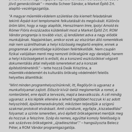
jövő generációinak”
– mondta Scheer Sándor, a Market Építő Zrt.
alapító-vezérigazgatója.
“A magyar műemlékvédelem születése óta kiemelt feladatának
tekinti Árpád-kori templomaink felkutatását és megóvását. Különös
öröm látni, hogy a nagy alapítók, Henszlmann Imre, Ipolyi Arnold és
Rómer Flóris évszázados küldetését most a Market Építő Zrt. ROM
Vándor programja is tovább viszi, új lendületet adva a nagy elődök
munkájának. Napjainkban, amikor ezek az elszórtan álló romemlékek
már nem számíthatnak a helyi közösség megtartó erejére, ennek a
programnak a jelentősége különösen felértékelődik. Nem csupán
fizikai valójában menti meg nemzeti örökségünk egy darabját, hanem
a helyi közösségeket is erősíti, és a korszerű eszközökkel végzett
dokumentálás által mélyebb ismereteket ad a korszak
építéstörténetéről.”
– tette hozzá Deák Krisztina, a
műemlékvédelemért és kulturális örökség védelméért felelős
helyettes államtitkár.
“Mint minden programhelyszínünknél, itt, Regölyön is ugyanaz a
munkafolyamat zajlott. Először kívül-belül megismertük a romot, a
romterületet, erre épült a tervezés, majd a beavatkozás. A cél mindig
ugyanaz: a kis lépték ellenére a lehető legtöbbet hozzuk ki az adott
helyszínből, épületmaradványból, miközben teljesítjük a szigorú
szakmai protokoll elvárásait. Amit csinálunk, egyfajta „kiszabadítási”
folyamat: a szinte ismeretlen, alvó épített örökségeinket mentjük meg
és hozzuk a felszínre. Szép és nemes, egyúttal komoly felelősség is
sok százéves örökségeink „újraélesztése”.”
– hangsúlyozta Belecz
Péter, a ROM Vándor programigazgatója.