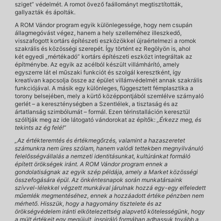
sziget” védelmét. A romot övező faállományt megtisztították,
gallyazták és ápolták.
A ROM Vándor program egyik különlegessége, hogy nem csupán
állagmegóvást végez, hanem a hely szelleméhez illeszkedő,
visszafogott kortárs építészeti eszközökkel újraértelmezi a romok
szakrális és közösségi szerepét. Így történt ez Regölyön is, ahol
két egyedi „mértékadó” kortárs építészeti eszközt integráltak az
építménybe. Az egyik az acélból készült villámhárító, amely
egyszerre lát el műszaki funkciót és szolgál keresztként, így
kreatívan kapcsolja össze az épület villámvédelmét annak szakrális
funkciójával. A másik egy különleges, függesztett fémplasztika a
torony belsejében, mely a kürtő középpontjából szemlélve szárnyaló
gerlét – a kereszténységben a Szentlélek, a tisztaság és az
ártatlanság szimbólumát – formál. Ezen térinstalláción keresztül
szólítják meg az ide látogató vándorokat az építők:
„Érkezz meg, és
tekints az ég felé!”
„Az értékteremtés és értékmegőrzés, valamint a hazaszeretet
számunkra nem üres szólam, hanem valódi tettekben megnyilvánuló
felelősségvállalás a nemzeti identitásunkat, kultúránkat formáló
épített örökségek iránt. A ROM Vándor program ennek a
gondolatiságnak az egyik szép példája, amely a Market közösségi
összefogására épül. Az önkéntesnapok során munkatársaink
szívvel-lélekkel végzett munkával járulnak hozzá egy-egy elfeledett
műemlék megmentéséhez, ennek a hozzáadott értéke pénzben nem
mérhető. Hisszük, hogy a hagyomány tisztelete és az
örökségvédelem iránti elkötelezettség alapvető kötelességünk, hogy
a múlt értékeit egy megújult, inspiráló formában adhassuk tovább a