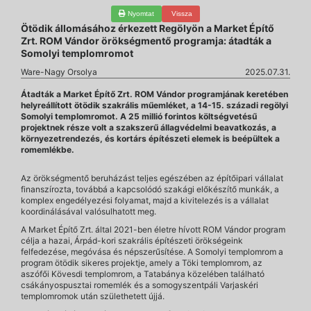
Nyomtat
Vissza
Ötödik állomásához érkezett Regölyön a Market Építő
Zrt. ROM Vándor örökségmentő programja: átadták a
Somolyi templomromot
Ware-Nagy Orsolya
2025.07.31.
Átadták a Market Építő Zrt. ROM Vándor programjának keretében
helyreállított ötödik szakrális műemléket, a 14-15. századi regölyi
Somolyi templomromot. A 25 millió forintos költségvetésű
projektnek része volt a szakszerű állagvédelmi beavatkozás, a
környezetrendezés, és kortárs építészeti elemek is beépültek a
romemlékbe.
Az örökségmentő beruházást teljes egészében az építőipari vállalat
finanszírozta, továbbá a kapcsolódó szakági előkészítő munkák, a
komplex engedélyezési folyamat, majd a kivitelezés is a vállalat
koordinálásával valósulhatott meg.
A Market Építő Zrt. által 2021-ben életre hívott ROM Vándor program
célja a hazai, Árpád-kori szakrális építészeti örökségeink
felfedezése, megóvása és népszerűsítése. A Somolyi templomrom a
program ötödik sikeres projektje, amely a Töki templomrom, az
aszófői Kövesdi templomrom, a Tatabánya közelében található
csákányospusztai romemlék és a somogyszentpáli Varjaskéri
templomromok után születhetett újjá.