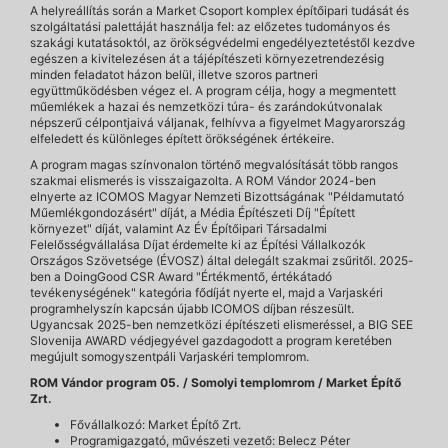
A helyreállítás során a Market Csoport komplex építőipari tudását és
szolgáltatási palettáját használja fel: az előzetes tudományos és
szakági kutatásoktól, az örökségvédelmi engedélyeztetéstől kezdve
egészen a kivitelezésen át a tájépítészeti környezetrendezésig
minden feladatot házon belül, illetve szoros partneri
együttműködésben végez el. A program célja, hogy a megmentett
műemlékek a hazai és nemzetközi túra- és zarándokútvonalak
népszerű célpontjaivá váljanak, felhívva a figyelmet Magyarország
elfeledett és különleges épített örökségének értékeire.
A program magas színvonalon történő megvalósítását több rangos
szakmai elismerés is visszaigazolta. A ROM Vándor 2024-ben
elnyerte az ICOMOS Magyar Nemzeti Bizottságának "Példamutató
Műemlékgondozásért" díját, a Média Építészeti Díj "Épített
környezet" díját, valamint Az Év Építőipari Társadalmi
Felelősségvállalása Díjat érdemelte ki az Építési Vállalkozók
Országos Szövetsége (ÉVOSZ) által delegált szakmai zsűritől. 2025-
ben a DoingGood CSR Award "Értékmentő, értékátadó
tevékenységének" kategória fődíját nyerte el, majd a Varjaskéri
programhelyszín kapcsán újabb ICOMOS díjban részesült.
Ugyancsak 2025-ben nemzetközi építészeti elismeréssel, a BIG SEE
Slovenija AWARD védjegyével gazdagodott a program keretében
megújult somogyszentpáli Varjaskéri templomrom.
ROM Vándor program 05. / Somolyi templomrom / Market Építő
Zrt.
Fővállalkozó: Market Építő Zrt.
Programigazgató, művészeti vezető: Belecz Péter