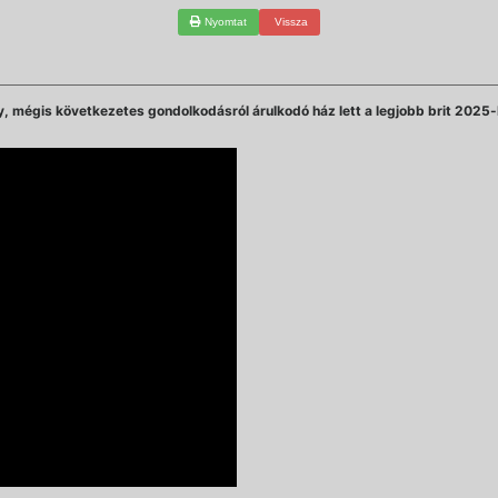
Nyomtat
Vissza
y, mégis következetes gondolkodásról árulkodó ház lett a legjobb brit 2025