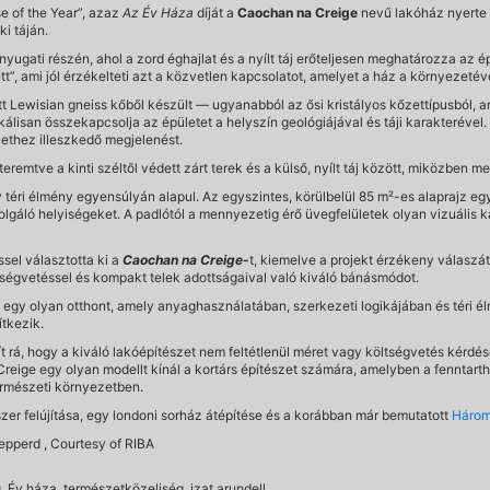
e of the Year”, azaz
Az Év Háza
díját a
Caochan na Creige
nevű lakóház nyerte 
ki táján.
t nyugati részén, ahol a zord éghajlat és a nyílt táj erőteljesen meghatározza az 
tt”, ami jól érzékelteti azt a közvetlen kapcsolatot, amelyet a ház a környezetév
 Lewisian gneiss kőből készült — ugyanabból az ősi kristályos kőzettípusból, a
lisan összekapcsolja az épületet a helyszín geológiájával és táji karakterével
ethez illeszkedő megjelenést.
 teremtve a kinti széltől védett zárt terek és a külső, nyílt táj között, miközben m
téri élmény egyensúlyán alapul. Az egyszintes, körülbelül 85 m²-es alaprajz egy
lgáló helyiségeket. A padlótól a mennyezetig érő üvegfelületek olyan vizuális k
sel választotta ki a
Caochan na Creige
-
t, kiemelve a projekt érzékeny válaszát 
ségvetéssel és kompakt telek adottságaival való kiváló bánásmódot.
m egy olyan otthont, amely anyaghasználatában, szerkezeti logikájában és téri é
tkezik.
gít rá, hogy a kiváló lakóépítészet nem feltétlenül méret vagy költségvetés kér
eige egy olyan modellt kínál a kortárs építészet számára, amelyben a fenntarth
ermészeti környezetben.
zer felújítása, egy londoni sorház átépítése és a korábban már bemutatott
Három
hepperd , Courtesy of RIBA
, Év háza, természetközeliség, izat arundell