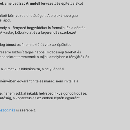
el, amelyet
Izat Arundell
tervezett és épített a Skót
épített környezet lehetőségeit. A projekt neve gael
el ápol.
mely a környező hegyvidéket is formálja. Ez a döntés
. A vastag kőburkolat és a fagerendás szerkezet
eleg tónust és finom textúrát visz az épületbe.
szerre biztosít tágas nappali közösségi tereket és
apcsolatot teremtenek a tájjal, amelyben a fényjáték és
a klimatikus kihívásokra, a helyi építési
lményében egyaránt hiteles marad: nem imitálja a
dése, hanem sokkal inkább helyspecifikus gondolkodásé,
atóság, a kontextus és az emberi lépték egyaránt
szög ház
is szerepelt.