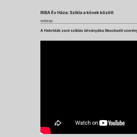
RIBA Év Háza: Szikla a kövek között
sebesp
A Hebridák zord sziklás látványába illeszkedő szerén