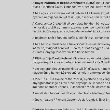
A
Royal Institute of British Architects (RIBA)
idei „Hous
Külső-Hebridák (Outer Hebrides) vad, szélnek kitett vidé
A ház egy kis, kihívásokkal teli telken áll a Harris-szige
nyelven nagyjából annyit tesz: „kis, csendes szikla melle
A
Caochan na Creige
külső burkolata helyben bányászott
nemcsak esztétikai, hanem szakmai szempontból is radiká
kombinációja egyszerre ad védelemérzetet és a környez
A bejáratot skót cédrusfa borítású előtér jelzi, átmenetet
A ház belső elrendezése a funkcionalitás és az érzékeny 
intimebb, nyugodt zónákat — hálót, fürdőt és egyéb kiszo
a kilátás lényegi részévé válik a belső térnek.
A RIBA zsűrije
David Kohn
elnökletével egyöntetű döntés
hagyományokkal való párbeszédet, valamint a szűk költ
Nem egy grandiózus, monolitikus „villát” díjaztak, hane
hagyományt, hanem közvetlenül a helyi kontextusból épí
A 2025-ös RIBA House of the Year díj nyertese arra vilá
anyagtudatosságé és téri érzékenységé. A Caochan na Cr
központi szerepet kapnak, különösen a vidéki és zord t
A rövidlistán többek között egy műemléki védettségű fés
Képek: riba.org / Richard Gaston, Jack Arundell, Elliot S
Címkék:
fenntartható építészet, RIBA, Egyesült Királyság