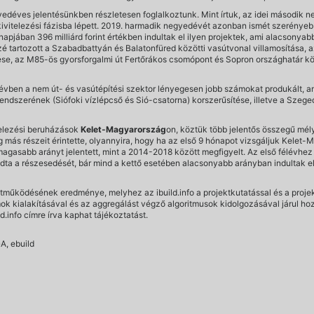
edéves jelentésünkben részletesen foglalkoztunk. Mint írtuk, az idei második n
vitelezési fázisba lépett. 2019. harmadik negyedévét azonban ismét szerényebb A
napjában 396 milliárd forint értékben indultak el ilyen projektek, ami alacsonya
é tartozott a Szabadbattyán és Balatonfüred közötti vasútvonal villamosítása,
tése, az M85-ös gyorsforgalmi út Fertőrákos csomópont és Sopron országhatár kö
vben a nem út- és vasútépítési szektor lényegesen jobb számokat produkált, 
 rendszerének (Siófoki vízlépcső és Sió-csatorna) korszerűsítése, illetve a Szeg
itelezési beruházások
Kelet-Magyarország
on, köztük több jelentős összegű mé
ág más részeit érintette, olyannyira, hogy ha az első 9 hónapot vizsgáljuk Kel
magasabb arányt jelentett, mint a 2014-2018 között megfigyelt. Az első félévhez
 a részesedését, bár mind a kettő esetében alacsonyabb arányban indultak el ép
működésének eredménye, melyhez az ibuild.info a projektkutatással és a projekt
 kialakításával és az aggregálást végző algoritmusok kidolgozásával járul hozz
d.info címre írva kaphat tájékoztatást.
A, ebuild