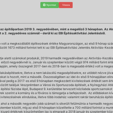
Nyomtat
Vissza
k az építőiparban 2019 3. negyedévében, mint a megelőző 3 hónapban. Az Aktiv
a 2. negyedéves számnál – derül ki az EBI Építésaktivitási Jelentésből.
b volt a megkezdődött építkezések értéke Magyarországon, az első 9 hónap sz
zött 1673 milliárd forintot tett ki az EBI Építésaktivitási Jelentés Aktivitás-K
ntje alatti számokat produkál, 2019 harmadik negyedévében az Aktivitás-Kezdés é
 az előző negyedévnél is. Január és szeptember között végül 974 milliárd forint é
 alapján, amely összegnél 2017-ben és 2018-ban is magasabb értékű volt a magas
 lakásépítésekre, illetve a nem lakáscélú magasépítésekre, ez utóbbit nézve jóv
kat is hozott, mint a második. Összességében az idei év első 9 hónapjában elin
tjával pedig a 2017-es első 9 hónapban megkezdett kivitelezések értékét sem ért
özött találjuk Veszprémben a Városi és Sportuszoda építését, a Nyíregyházi Atl
én építési fázisba lépő, Budapest 9. kerületébe tervezett kézilabda sportcsarnok
írek szerint a kormány és a főváros is támogatja a befejezését. Az előbbieken 
ivitelezésének elindulása, illetve több irodaház valamint raktár beruházás épí
 ahol a második negyedév jobb számait is sikerült felülmúlnia a harmadik negyed
szeptember között, míg az első 9 hónapban közelítette a 700 milliárd forintot a mun
iugró értéknek köszönhetően így is elmaradt a 2018 január és szeptember közöt