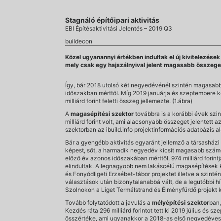
Stagnáló építőipari aktivitás
EBI Építésaktivitási Jelentés – 2019 Q3
buildecon
Közel ugyanannyi értékben indultak el új kivitelezése
mely csak egy hajszálnyival jelent magasabb összeget 
Így, bár 2018 utolsó két negyedévénél szintén magasab
időszakban mérttől. Míg 2019 januárja és szeptembere kö
milliárd forint feletti összeg jellemezte. (1.ábra)
A
magasépítési szektor
továbbra is a korábbi évek szi
milliárd forint volt, ami alacsonyabb összeget jelentett
szektorban az ibuild.info projektinformációs adatbázis
Bár a gyengébb aktivitás egyaránt jellemző a társasházi
képest, sőt, a harmadik negyedév kicsit magasabb számo
előző év azonos időszakában mérttől, 974 milliárd forin
elindultak. A legnagyobb nem lakáscélú magasépítések k
és Fonyódligeti Erzsébet-tábor projektet illetve a szint
választások után bizonytalanabbá vált, de a legutóbbi h
Szolnokon a Liget Termálstrand és Élményfürdő projekt k
Tovább folytatódott a javulás a
mélyépítési szektor
ban,
Kezdés ráta 296 milliárd forintot tett ki 2019 július és 
összértéke, ami ugyanakkor a 2018-as első negyedéves k