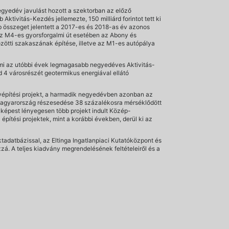
egyedév javulást hozott a szektorban az előző
ktivitás-Kezdés jellemezte, 150 milliárd forintot tett ki
bb összeget jelentett a 2017-es és 2018-as év azonos
 az M4-es gyorsforgalmi út esetében az Abony és
zötti szakaszának építése, illetve az M1-es autópálya
ami az utóbbi évek legmagasabb negyedéves Aktivitás-
ed 4 városrészét geotermikus energiával ellátó
lyépítési projekt, a harmadik negyedévben azonban az
et-Magyarország részesedése 38 százalékosra mérséklődött
 képest lényegesen több projekt indult Közép-
ítési projektek, mint a korábbi években, derül ki az
adatbázissal, az Eltinga Ingatlanpiaci Kutatóközpont és
á. A teljes kiadvány megrendelésének feltételeiről és a