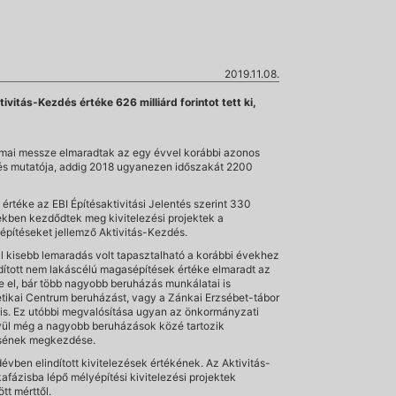
2019.11.08.
itás-Kezdés értéke 626 milliárd forintot tett ki,
ámai messze elmaradtak az egy évvel korábbi azonos
ezdés mutatója, addig 2018 ugyanezen időszakát 2200
rtéke az EBI Építésaktivitási Jelentés szerint 330
rtékben kezdődtek meg kivitelezési projektek a
építéseket jellemző Aktivitás-Kezdés.
al kisebb lemaradás volt tapasztalható a korábbi évekhez
dított nem lakáscélú magasépítések értéke elmaradt az
e el, bár több nagyobb beruházás munkálatai is
étikai Centrum beruházást, vagy a Zánkai Erzsébet-tábor
ot is. Ez utóbbi megvalósítása ugyan az önkormányzati
kívül még a nagyobb beruházások közé tartozik
tésének megkezdése.
évben elindított kivitelezések értékének. Az Aktivitás-
kafázisba lépő mélyépítési kivitelezési projektek
t mérttől.