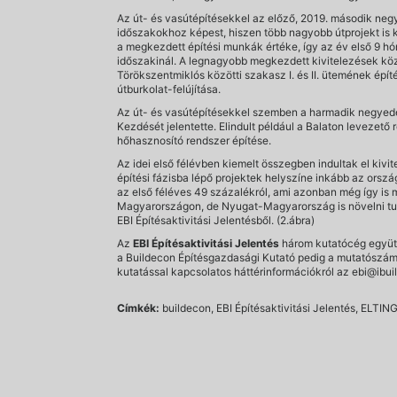
Az út- és vasútépítésekkel az előző, 2019. második negy
időszakokhoz képest, hiszen több nagyobb útprojekt is ki
a megkezdett építési munkák értéke, így az év első 9 hó
időszakinál. A legnagyobb megkezdett kivitelezések köz
Törökszentmiklós közötti szakasz I. és II. ütemének épí
útburkolat-felújítása.
Az út- és vasútépítésekkel szemben a harmadik negyedé
Kezdését jelentette. Elindult például a Balaton levezető
hőhasznosító rendszer építése.
Az idei első félévben kiemelt összegben indultak el kiv
építési fázisba lépő projektek helyszíne inkább az orsz
az első féléves 49 százalékról, ami azonban még így is 
Magyarországon, de Nyugat-Magyarország is növelni tudta
EBI Építésaktivitási Jelentésből. (2.ábra)
Az
EBI Építésaktivitási Jelentés
három kutatócég együtt
a Buildecon Építésgazdasági Kutató pedig a mutatószámok
kutatással kapcsolatos háttérinformációkról az ebi@ibuil
Címkék:
buildecon, EBI Építésaktivitási Jelentés, ELTING