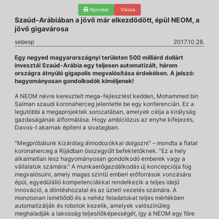
Nyomtat
Vissza
Szaúd-Arábiában a jövő már elkezdődött, épül NEOM, a
jövő gigavárosa
sebesp
2017.10.28.
Egy negyed magyarországnyi területen 500 milliárd dollárt
invesztál Szaúd-Arábia egy teljesen automatizált, három
országra átnyúló gigapolis megvalósítása érdekében. A jelszó:
hagyományosan gondolkodók kíméljenek!
A NEOM névre keresztelt mega-fejlesztést kedden, Mohammed bin
Salman szaudi koronaherceg jelentette be egy konferencián. Ez a
legutóbbi a megaprojektek sorozatában, amelyek célja a királyság
gazdaságának átformálása. Hogy ambiciózus az enyhe kifejezés,
Davos-t akarnak építeni a sivatagban.
"Megpróbálunk kizárólag álmodozókkal dolgozni" – mondta a fiatal
koronaherceg a Rijádban összegyűlt befektetőknek. "Ez a hely
alkalmatlan lesz hagyományosan gondolkodó emberek vagy a
vállalatok számára." A munkaerőgazdálkodás új koncepciója fog
megvalósulni, amely magas szintű emberi erőforrások vonzására
épül, egyedülálló kompetenciákkal rendelkezik a teljes idejű
innováció, a döntéshozatal és az üzleti vezetés számára. A
monotonan ismétlődő és a nehéz feladatokat teljes mértékben
automatizálják és robotok kezelik, amelyek valószínűleg
meghaladják a lakosság teljesítőképességét, így a NEOM egy főre