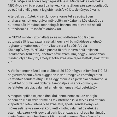
jutó GDP-je a világon a legmagasabb lesz. Mindezek az elemek a
NEOM-ot a világ élvonalába helyezik a hatékonyság szempontjából,
és ezáltal a világ egyik legjobb hatásfokú létesítményévé válik.
A tervek azt tűzték ki célul, hogy a város teljes egészében
újrahasznosított energiával működjön, miközben a közlekedés az
automatizált irányítási technológiát használ majd, vezető nélküli
autózással és utasszállító drónokkal.
"A NEOM minden szolgáltatása és működtetése 100% -ban
automatizált lesz, azzal a céllal, hogy a világ működése a lehető
leghatékonyabb legyen" – nyilatkozta a Szaúd-Arábia
Közalapítvány. "A NEOM a puszta földről indítva épül, teljesen
'zöldmezős' területen, lehetővé téve számukra, hogy különbözzön
minden olyan helytől, amelyet több száz éve fejlesztettek, alakítottak
ki."
A Vörös-tenger közelében található 26 500 négyzetkilométer (10 231
négyzetmérföld) város, független lesz a "meglévő kormányzatok
kereteitől", területe átnyúlik az egyiptomi és a jordániai határokon. A
projektet 500 milliárd dollárral támogatja a szaúdi kormány és
befektetési alapja, valamint a helyi és nemzetközi befektetők.
A megatelepülés teljesen önellátó lenne, nemcsak az energia-,
hanem az élelmiszer-termelés tekintetében is. A tervek között van
vízparti területek intenzív használatra, sport-, rendezvény- és
művészeti helyszínekkel körülvett kikötő, valamint üzletek és
éttermek, ezen kívül egy vízi park létrehozása, ahol egy hullámgép
segítségével az olimpikonok következő generációját képeznék.