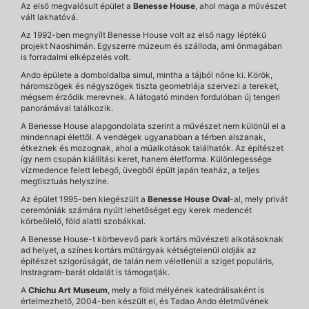
Az első megvalósult épület a
Benesse House
, ahol maga a művészet
vált lakhatóvá.
Az 1992-ben megnyílt Benesse House volt az első nagy léptékű
projekt Naoshimán. Egyszerre múzeum és szálloda, ami önmagában
is forradalmi elképzelés volt.
Ando épülete a domboldalba simul, mintha a tájból nőne ki. Körök,
háromszögek és négyszögek tiszta geometriája szervezi a tereket,
mégsem érződik merevnek. A látogató minden fordulóban új tengeri
panorámával találkozik.
A Benesse House alapgondolata szerint a művészet nem különül el a
mindennapi élettől. A vendégek ugyanabban a térben alszanak,
étkeznek és mozognak, ahol a műalkotások találhatók. Az építészet
így nem csupán kiállítási keret, hanem életforma. Különlegessége
vízmedence felett lebegő, üvegből épült japán teaház, a teljes
megtisztuás helyszíne.
Az épület 1995-ben kiegészült a
Benesse House Oval
-al, mely privát
ceremóniák számára nyúlt lehetőséget egy kerek medencét
körbeölelő, föld alatti szobákkal.
A Benesse House-t körbevevő park kortárs művészeti alkotásoknak
ad helyet, a színes kortárs műtárgyak kétségtelenül oldják az
építészet szigorúságát, de talán nem véletlenül a sziget populáris,
Instragram-barát oldalát is támogatják.
A
Chichu Art Museum
, mely a föld mélyének katedrálisaként is
értelmezhető, 2004-ben készült el, és Tadao Ando életművének