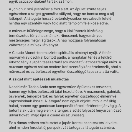
egyik csúcspontjaként tartják számon.
A „chichu” szó jelentése: a föld alatt. Az épület szinte teljes
egészében a sziget gyomrába süllyed, hogy ne bontsa meg a táj
látképét. A látogató hosszú betonfolyosókon ereszkedik lefelé,
mintha egy szentély vagy föld alatti templom felé közeledne.
A múzeum különlegessége, hogy a kiállítóterek kizárólag
természetes fényt használnak. Nincsenek hagyományos
mesterséges megvilágítások. A nap mozgása folyamatosan
változtatja a művek látványát.
A Claude Monet-terem szinte spirituális élményt nyújt. A fehér
márványkavicsokkal borított padló, a hangtalan tér és a felülről
érkező fény a japán teaszertartások meditatív atmoszféráját idézi. A
múzeum egészét sokan modern kori szentélyként értelmezik, ahol a
művészet és az építészet egyetlen összefüggő tapasztalattá válik.
A sziget mint építészeti műalkotás
Naoshimán Tadao Ando nem egyszerűen épületeket tervezett,
hanem egy teljes építészeti tájat hozott létre. A múzeumok, galériák,
ösvények, tengerpartok és falvak egyetlen összefüggő élménnyé
kapcsolódnak össze. A látogató nem egyik objektumtól a másikig
halad, hanem egy gondosan komponált térbeli történetet jár végig. A
betonfalak után megjelenik a tenger, a sötét folyosót fényárban úszó
udvar követi, majd újra a csend és az üresség.
Ez a ritmus erősen emlékeztet a japán kertek szerkesztési elveire,
ahol minden fordulat új perspektívát tartogat a látogató számára.