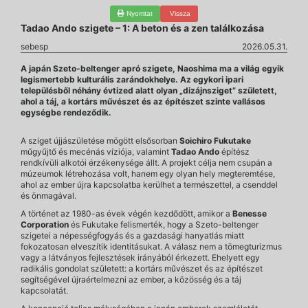
Nyomtat
Vissza
Tadao Ando szigete – 1: A beton és a zen találkozása
sebesp
2026.05.31.
A japán Szeto-beltenger apró szigete, Naoshima ma a világ egyik
legismertebb kulturális zarándokhelye. Az egykori ipari
településből néhány évtized alatt olyan „dizájnsziget” született,
ahol a táj, a kortárs művészet és az építészet szinte vallásos
egységbe rendeződik.
A sziget újjászületése mögött elsősorban
Soichiro Fukutake
műgyűjtő és mecénás víziója, valamint
Tadao Ando
építész
rendkívüli alkotói érzékenysége állt. A projekt célja nem csupán a
múzeumok létrehozása volt, hanem egy olyan hely megteremtése,
ahol az ember újra kapcsolatba kerülhet a természettel, a csenddel
és önmagával.
A történet az 1980-as évek végén kezdődött, amikor a
Benesse
Corporation
és Fukutake felismerték, hogy a Szeto-beltenger
szigetei a népességfogyás és a gazdasági hanyatlás miatt
fokozatosan elveszítik identitásukat. A válasz nem a tömegturizmus
vagy a látványos fejlesztések irányából érkezett. Ehelyett egy
radikális gondolat született: a kortárs művészet és az építészet
segítségével újraértelmezni az ember, a közösség és a táj
kapcsolatát.