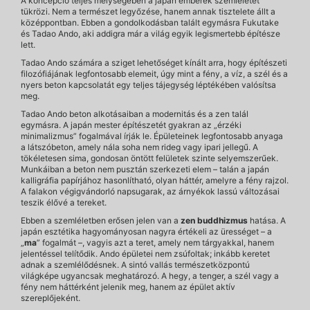
A koncepció teljes mélységében a japán emberek szemléletét
tükrözi. Nem a természet legyőzése, hanem annak tisztelete állt a
középpontban. Ebben a gondolkodásban talált egymásra Fukutake
és Tadao Ando, aki addigra már a világ egyik legismertebb építésze
lett.
Tadao Ando számára a sziget lehetőséget kínált arra, hogy építészeti
filozófiájának legfontosabb elemeit, úgy mint a fény, a víz, a szél és a
nyers beton kapcsolatát egy teljes tájegység léptékében valósítsa
meg.
Tadao Ando beton alkotásaiban a modernitás és a zen talál
egymásra. A japán mester építészetét gyakran az „érzéki
minimalizmus” fogalmával írják le. Épületeinek legfontosabb anyaga
a látszóbeton, amely nála soha nem rideg vagy ipari jellegű. A
tökéletesen sima, gondosan öntött felületek szinte selyemszerűek.
Munkáiban a beton nem pusztán szerkezeti elem – talán a japán
kalligráfia papírjához hasonlítható, olyan háttér, amelyre a fény rajzol.
A falakon végigvándorló napsugarak, az árnyékok lassú változásai
teszik élővé a tereket.
Ebben a szemléletben erősen jelen van a
zen buddhizmus
hatása. A
japán esztétika hagyományosan nagyra értékeli az ürességet – a
„
ma
” fogalmát –, vagyis azt a teret, amely nem tárgyakkal, hanem
jelentéssel telítődik. Ando épületei nem zsúfoltak; inkább keretet
adnak a szemlélődésnek. A sintó vallás természetközpontú
világképe ugyancsak meghatározó. A hegy, a tenger, a szél vagy a
fény nem háttérként jelenik meg, hanem az épület aktív
szereplőjeként.