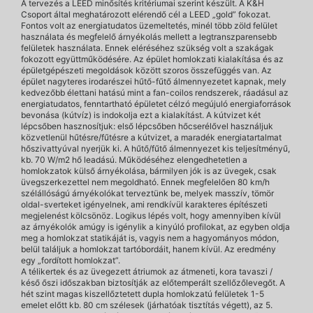
A tervezés a LEED minősítés kritériumai szerint készült. A K&H
Csoport által meghatározott elérendő cél a LEED „gold” fokozat.
Fontos volt az energiatudatos üzemeltetés, minél több zöld felület
használata és megfelelő árnyékolás mellett a legtranszparensebb
felületek használata. Ennek eléréséhez szükség volt a szakágak
fokozott együttműködésére. Az épület homlokzati kialakítása és az
épületgépészeti megoldások között szoros összefüggés van. Az
épület nagyteres irodarészei hűtő-fűtő álmennyezetet kapnak, mely
kedvezőbb élettani hatású mint a fan-coilos rendszerek, ráadásul az
energiatudatos, fenntartható épületet célzó megújuló energiaforrások
bevonása (kútvíz) is indokolja ezt a kialakítást. A kútvizet két
lépcsőben hasznosítjuk: első lépcsőben hőcserélővel használjuk
közvetlenül hűtésre/fűtésre a kútvizet, a maradék energiatartalmat
hőszivattyúval nyerjük ki. A hűtő/fűtő álmennyezet kis teljesítményű,
kb. 70 W/m2 hő leadású. Működéséhez elengedhetetlen a
homlokzatok külső árnyékolása, bármilyen jók is az üvegek, csak
üvegszerkezettel nem megoldható. Ennek megfelelően 80 km/h
szélállóságú árnyékolókat terveztünk be, melyek masszív, tömör
oldal-sverteket igényelnek, ami rendkívül karakteres építészeti
megjelenést kölcsönöz. Logikus lépés volt, hogy amennyiben kívül
az árnyékolók amúgy is igénylik a kinyúló profilokat, az egyben oldja
meg a homlokzat statikáját is, vagyis nem a hagyományos módon,
belül találjuk a homlokzat tartóbordáit, hanem kívül. Az eredmény
egy „fordított homlokzat”.
A télikertek és az üvegezett átriumok az átmeneti, kora tavaszi /
késő őszi időszakban biztosítják az előtemperált szellőzőlevegőt. A
hét szint magas kiszellőztetett dupla homlokzatú felületek 1-5
emelet előtt kb. 80 cm szélesek (járhatóak tisztítás végett), az 5.