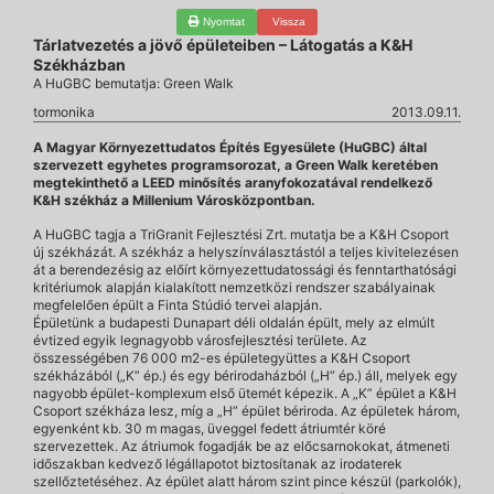
Nyomtat
Vissza
Tárlatvezetés a jövő épületeiben – Látogatás a K&H
Székházban
A HuGBC bemutatja: Green Walk
tormonika
2013.09.11.
A Magyar Környezettudatos Építés Egyesülete (HuGBC) által
szervezett egyhetes programsorozat, a Green Walk keretében
megtekinthető a LEED minősítés aranyfokozatával rendelkező
K&H székház a Millenium Városközpontban.
A HuGBC tagja a TriGranit Fejlesztési Zrt. mutatja be a K&H Csoport
új székházát. A székház a helyszínválasztástól a teljes kivitelezésen
át a berendezésig az előírt környezettudatossági és fenntarthatósági
kritériumok alapján kialakított nemzetközi rendszer szabályainak
megfelelően épült a Finta Stúdió tervei alapján.
Épületünk a budapesti Dunapart déli oldalán épült, mely az elmúlt
évtized egyik legnagyobb városfejlesztési területe. Az
összességében 76 000 m2-es épületegyüttes a K&H Csoport
székházából („K” ép.) és egy bérirodaházból („H” ép.) áll, melyek egy
nagyobb épület-komplexum első ütemét képezik. A „K” épület a K&H
Csoport székháza lesz, míg a „H” épület bériroda. Az épületek három,
egyenként kb. 30 m magas, üveggel fedett átriumtér köré
szervezettek. Az átriumok fogadják be az előcsarnokokat, átmeneti
időszakban kedvező légállapotot biztosítanak az irodaterek
szellőztetéséhez. Az épület alatt három szint pince készül (parkolók),