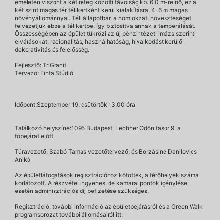
emeleten viszont a két réteg közötti távolság kb. 6,0 m-re nő, ez a
két szint magas tér télikertként kerül kialakításra, 4-6 m magas
növényállománnyal. Téli állapotban a homlokzati hőveszteséget
felvezetjük ebbe a télikertbe, így biztosítva annak a temperálását.
Összességében az épület tükrözi az új pénzintézeti imázs szerinti
elvárásokat: racionalitás, használhatóság, hivalkodást kerülő
dekorativitás és felelősség.
Fejlesztő: TriGranit
Tervező: Finta Stúdió
Időpont:Szeptember 19. csütörtök 13.00 óra
Találkozó helyszíne:1095 Budapest, Lechner Ödön fasor 9. a
főbejárat előtt
Túravezető: Szabó Tamás vezetőtervező, és Borzásiné Danilovics
Anikó
Az épületlátogatások regisztrációhoz kötöttek, a férőhelyek száma
korlátozott. A részvétel ingyenes, de kamarai pontok igénylése
esetén adminisztrációs díj befizetése szükséges.
Regisztráció, további információ az épületbejárásról és a Green Walk
programsorozat további állomásairól itt: