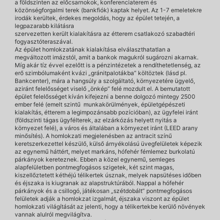
a földszinten az előcsarnokok, konferenciaterem és
közönségforgalmi terek (bankfiók) kaptak helyet. Az 1-7 emeletekre
irodák kerültek, érdekes megoldás, hogy az épület tetején, a
legpazarabb kilátásra
szervezetten került kialakításra az étterem csatlakozó szabadtéri
fogyasztóteraszával.
Az épület homlokzatának kialakítása elválaszthatatlan a
megváltozott imázstól, amit a bankok magukról sugározni akarnak.
Míg akár tíz évvel ezelőtt is a pénzintézetek a rendíthetetlenség, az
erő szimbólumaként kvázi „gránitpalotákba” költöztek (lásd pl.
Bankcenter), mára a hangsúly a szolgáltató, környezetére ügyelő,
aziránt felelősséget viselő „önkép” felé mozdult el. A bemutatott
épület felelősséget kíván kifejezni a benne dolgozó mintegy 2500
ember felé (emelt szintű munkakörülmények, épületgépészeti
kialakítás, étterem a legimpozánsabb pozícióban), az ügyfelei iránt
(földszinti tágas ügyfélterek, az elzárkózás helyett nyitás a
környezet felé), a város és általában a környezet iránt (LEED arany
minősítés). A homlokzati megjelenésben az antracit színű
keretszerkezettel készülő, külső árnyékolású üvegfelületek képezik
az egynemű háttért, melyet markáns, hófehér fémlemez burkolatú
párkányok kereteznek. Ebben a közel egynemű, semleges
alapfelületben pontmegfogásos szigetek, két szint magas,
kiszellőztetett kéthéjú télikertek úsznak, melyek napsütéses időben
és éjszaka is kiugranak az alapstruktúrából. Nappal a hófehér
párkányok és a csillogó, játékosan „szétdobált” pontmegfogásos
felületek adják a homlokzat izgalmát, éjszaka viszont az épület
homlokzati világítását az jelenti, hogy a télikertekbe kerülő növények
vannak alulról megvilágítva.